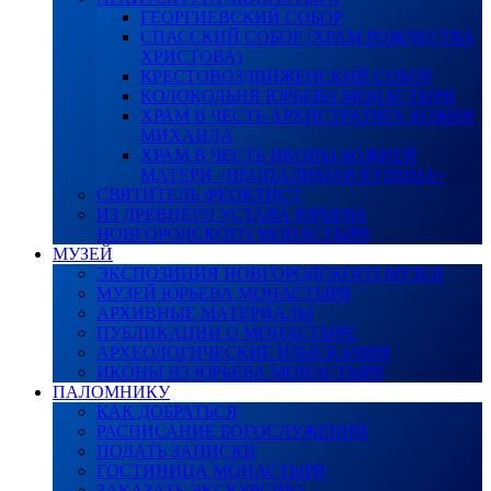
ГЕОРГИЕВСКИЙ СОБОР
СПАССКИЙ СОБОР (ХРАМ РОЖДЕСТВА
ХРИСТОВА)
КРЕСТОВОЗДВИЖЕНСКИЙ СОБОР
КОЛОКОЛЬНЯ ЮРЬЕВА МОНАСТЫРЯ
ХРАМ В ЧЕСТЬ АРХИСТРАТИГА БОЖИЯ
МИХАИЛА
ХРАМ В ЧЕСТЬ ИКОНЫ БОЖИЕЙ
МАТЕРИ «НЕОПАЛИМАЯ КУПИНА»
СВЯТИТЕЛЬ ФЕОКТИСТ
ИЗ ДРЕВНЕГО УСТАВА ЮРЬЕВА
НОВГОРОДСКОГО МОНАСТЫРЯ
МУЗЕЙ
ЭКСПОЗИЦИЯ НОВГОРОДСКОГО МУЗЕЯ
МУЗЕЙ ЮРЬЕВА МОНАСТЫРЯ
АРХИВНЫЕ МАТЕРИАЛЫ
ПУБЛИКАЦИИ О МОНАСТЫРЕ
АРХЕОЛОГИЧЕСКИЕ ИЗЫСКАНИЯ
ИКОНЫ ИЗ ЮРЬЕВА МОНАСТЫРЯ
ПАЛОМНИКУ
КАК ДОБРАТЬСЯ
РАСПИСАНИЕ БОГОСЛУЖЕНИЙ
ПОДАТЬ ЗАПИСКИ
ГОСТИНИЦА МОНАСТЫРЯ
ЗАКАЗАТЬ ЭКСКУРСИЮ