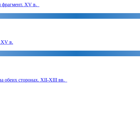
я фрагмент. XV в.
 XV в.
 обеих сторонах. XII-XIII вв.