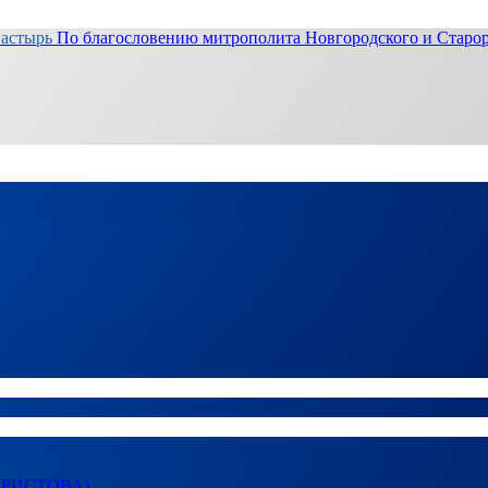
настырь
По благословению митрополита Новгородского и Старор
ХРИСТОВА)