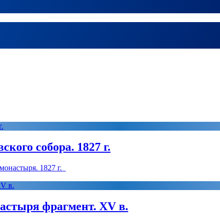
кого собора. 1827 г.
монастыря. 1827 г.
астыря фрагмент. XV в.