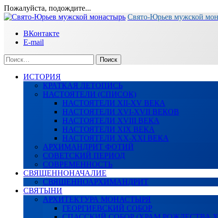
Пожалуйста, подождите...
Перейти
Свято-Юрьев мужской мо
к
ВКонтакте
содержимому
E-mail
Найти:
ИСТОРИЯ
КРАТКАЯ ЛЕТОПИСЬ
НАСТОЯТЕЛИ (СПИСОК)
НАСТОЯТЕЛИ XII-XV ВЕКА
НАСТОЯТЕЛИ XVI-XVII ВЕКОВ
НАСТОЯТЕЛИ XVIII ВЕКА
НАСТОЯТЕЛИ XIX ВЕКА
НАСТОЯТЕЛИ XX-XXI ВЕКА
АРХИМАНДРИТ ФОТИЙ
СОВЕТСКИЙ ПЕРИОД
СОВРЕМЕННОСТЬ
СВЯЩЕННОНАЧАЛИЕ
СВЯЩЕННОАРХИМАНДРИТ
СВЯТЫНИ
АРХИТЕКТУРА МОНАСТЫРЯ
ГЕОРГИЕВСКИЙ СОБОР
СПАССКИЙ СОБОР (ХРАМ РОЖДЕСТВА 