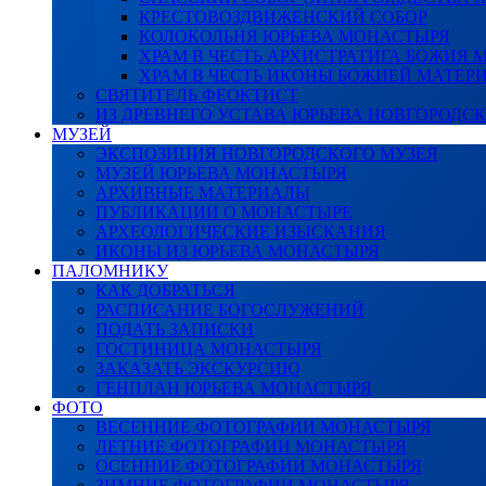
КРЕСТОВОЗДВИЖЕНСКИЙ СОБОР
КОЛОКОЛЬНЯ ЮРЬЕВА МОНАСТЫРЯ
ХРАМ В ЧЕСТЬ АРХИСТРАТИГА БОЖИЯ
ХРАМ В ЧЕСТЬ ИКОНЫ БОЖИЕЙ МАТЕР
СВЯТИТЕЛЬ ФЕОКТИСТ
ИЗ ДРЕВНЕГО УСТАВА ЮРЬЕВА НОВГОРОДС
МУЗЕЙ
ЭКСПОЗИЦИЯ НОВГОРОДСКОГО МУЗЕЯ
МУЗЕЙ ЮРЬЕВА МОНАСТЫРЯ
АРХИВНЫЕ МАТЕРИАЛЫ
ПУБЛИКАЦИИ О МОНАСТЫРЕ
АРХЕОЛОГИЧЕСКИЕ ИЗЫСКАНИЯ
ИКОНЫ ИЗ ЮРЬЕВА МОНАСТЫРЯ
ПАЛОМНИКУ
КАК ДОБРАТЬСЯ
РАСПИСАНИЕ БОГОСЛУЖЕНИЙ
ПОДАТЬ ЗАПИСКИ
ГОСТИНИЦА МОНАСТЫРЯ
ЗАКАЗАТЬ ЭКСКУРСИЮ
ГЕНПЛАН ЮРЬЕВА МОНАСТЫРЯ
ФОТО
ВЕСЕННИЕ ФОТОГРАФИИ МОНАСТЫРЯ
ЛЕТНИЕ ФОТОГРАФИИ МОНАСТЫРЯ
ОСЕННИЕ ФОТОГРАФИИ МОНАСТЫРЯ
ЗИМНИЕ ФОТОГРАФИИ МОНАСТЫРЯ