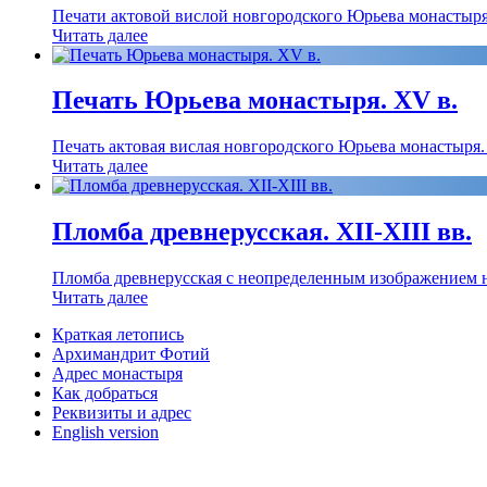
Печати актовой вислой новгородского Юрьева монастыр
Читать далее
Печать Юрьева монастыря. XV в.
Печать актовая вислая новгородского Юрьева монастыря.
Читать далее
Пломба древнерусская. XII-XIII вв.
Пломба древнерусская с неопределенным изображением на
Читать далее
Краткая летопись
Архимандрит Фотий
Адрес монастыря
Как добраться
Реквизиты и адрес
English version