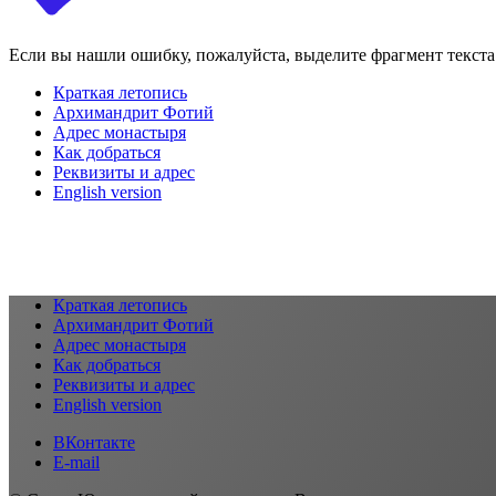
Если вы нашли ошибку, пожалуйста, выделите фрагмент текст
Краткая летопись
Архимандрит Фотий
Адрес монастыря
Как добраться
Реквизиты и адрес
English version
Краткая летопись
Архимандрит Фотий
Адрес монастыря
Как добраться
Реквизиты и адрес
English version
ВКонтакте
E-mail