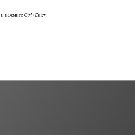
а и нажмите
Ctrl+Enter
.