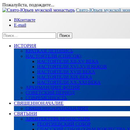
Пожалуйста, подождите...
Перейти
Свято-Юрьев мужской мо
к
ВКонтакте
содержимому
E-mail
Найти:
ИСТОРИЯ
КРАТКАЯ ЛЕТОПИСЬ
НАСТОЯТЕЛИ (СПИСОК)
НАСТОЯТЕЛИ XII-XV ВЕКА
НАСТОЯТЕЛИ XVI-XVII ВЕКОВ
НАСТОЯТЕЛИ XVIII ВЕКА
НАСТОЯТЕЛИ XIX ВЕКА
НАСТОЯТЕЛИ XX-XXI ВЕКА
АРХИМАНДРИТ ФОТИЙ
СОВЕТСКИЙ ПЕРИОД
СОВРЕМЕННОСТЬ
СВЯЩЕННОНАЧАЛИЕ
СВЯЩЕННОАРХИМАНДРИТ
СВЯТЫНИ
АРХИТЕКТУРА МОНАСТЫРЯ
ГЕОРГИЕВСКИЙ СОБОР
СПАССКИЙ СОБОР (ХРАМ РОЖДЕСТВА 