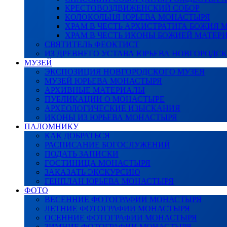
КРЕСТОВОЗДВИЖЕНСКИЙ СОБОР
КОЛОКОЛЬНЯ ЮРЬЕВА МОНАСТЫРЯ
ХРАМ В ЧЕСТЬ АРХИСТРАТИГА БОЖИЯ
ХРАМ В ЧЕСТЬ ИКОНЫ БОЖИЕЙ МАТЕР
СВЯТИТЕЛЬ ФЕОКТИСТ
ИЗ ДРЕВНЕГО УСТАВА ЮРЬЕВА НОВГОРОДС
МУЗЕЙ
ЭКСПОЗИЦИЯ НОВГОРОДСКОГО МУЗЕЯ
МУЗЕЙ ЮРЬЕВА МОНАСТЫРЯ
АРХИВНЫЕ МАТЕРИАЛЫ
ПУБЛИКАЦИИ О МОНАСТЫРЕ
АРХЕОЛОГИЧЕСКИЕ ИЗЫСКАНИЯ
ИКОНЫ ИЗ ЮРЬЕВА МОНАСТЫРЯ
ПАЛОМНИКУ
КАК ДОБРАТЬСЯ
РАСПИСАНИЕ БОГОСЛУЖЕНИЙ
ПОДАТЬ ЗАПИСКИ
ГОСТИНИЦА МОНАСТЫРЯ
ЗАКАЗАТЬ ЭКСКУРСИЮ
ГЕНПЛАН ЮРЬЕВА МОНАСТЫРЯ
ФОТО
ВЕСЕННИЕ ФОТОГРАФИИ МОНАСТЫРЯ
ЛЕТНИЕ ФОТОГРАФИИ МОНАСТЫРЯ
ОСЕННИЕ ФОТОГРАФИИ МОНАСТЫРЯ
ЗИМНИЕ ФОТОГРАФИИ МОНАСТЫРЯ