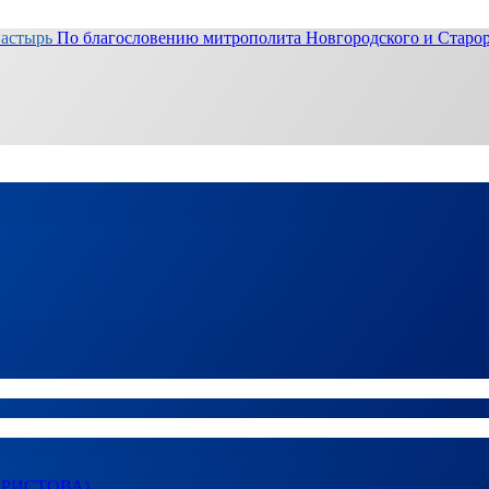
настырь
По благословению митрополита Новгородского и Старор
ХРИСТОВА)