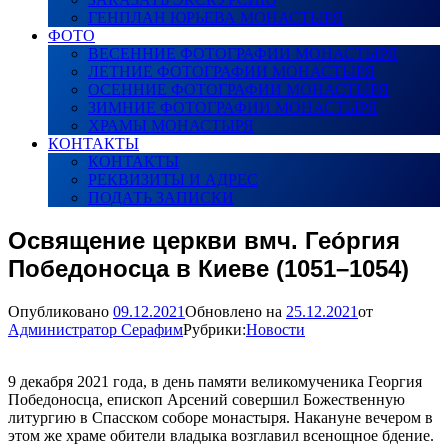
ГЕНПЛАН ЮРЬЕВА МОНАСТЫРЯ
ФОТО
ВЕСЕННИЕ ФОТОГРАФИИ МОНАСТЫРЯ
ЛЕТНИЕ ФОТОГРАФИИ МОНАСТЫРЯ
ОСЕННИЕ ФОТОГРАФИИ МОНАСТЫРЯ
ЗИМНИЕ ФОТОГРАФИИ МОНАСТЫРЯ
ХРАМЫ МОНАСТЫРЯ
КОНТАКТЫ
КОНТАКТЫ
РЕКВИЗИТЫ И АДРЕС
ПОДАТЬ ЗАПИСКИ
Освящение церкви вмч. Гео́ргия
Победоносца в Киеве (1051–1054)
Опубликовано
09.12.2021
Обновлено на
25.12.2021
от
Администратор Серафим
Рубрики:
Новости
9 декабря 2021 года, в день памяти великомученика Георгия
Победоносца, епископ Арсений совершил Божественную
литургию в Спасском соборе монастыря. Накануне вечером в
этом же храме обители владыка возглавил всенощное бдение.