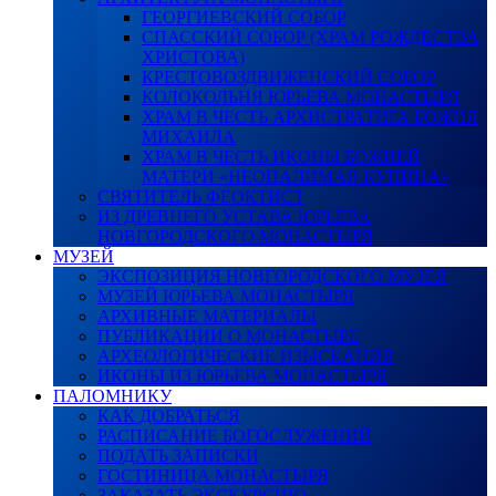
ГЕОРГИЕВСКИЙ СОБОР
СПАССКИЙ СОБОР (ХРАМ РОЖДЕСТВА
ХРИСТОВА)
КРЕСТОВОЗДВИЖЕНСКИЙ СОБОР
КОЛОКОЛЬНЯ ЮРЬЕВА МОНАСТЫРЯ
ХРАМ В ЧЕСТЬ АРХИСТРАТИГА БОЖИЯ
МИХАИЛА
ХРАМ В ЧЕСТЬ ИКОНЫ БОЖИЕЙ
МАТЕРИ «НЕОПАЛИМАЯ КУПИНА»
СВЯТИТЕЛЬ ФЕОКТИСТ
ИЗ ДРЕВНЕГО УСТАВА ЮРЬЕВА
НОВГОРОДСКОГО МОНАСТЫРЯ
МУЗЕЙ
ЭКСПОЗИЦИЯ НОВГОРОДСКОГО МУЗЕЯ
МУЗЕЙ ЮРЬЕВА МОНАСТЫРЯ
АРХИВНЫЕ МАТЕРИАЛЫ
ПУБЛИКАЦИИ О МОНАСТЫРЕ
АРХЕОЛОГИЧЕСКИЕ ИЗЫСКАНИЯ
ИКОНЫ ИЗ ЮРЬЕВА МОНАСТЫРЯ
ПАЛОМНИКУ
КАК ДОБРАТЬСЯ
РАСПИСАНИЕ БОГОСЛУЖЕНИЙ
ПОДАТЬ ЗАПИСКИ
ГОСТИНИЦА МОНАСТЫРЯ
ЗАКАЗАТЬ ЭКСКУРСИЮ