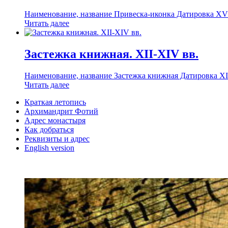
Наименование, название Привеска-иконка Датировка XV в
Читать далее
Застежка книжная. XII-XIV вв.
Наименование, название Застежка книжная Датировка XII
Читать далее
Краткая летопись
Архимандрит Фотий
Адрес монастыря
Как добраться
Реквизиты и адрес
English version