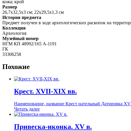
кожа; крой
Размер
26,7х32,5х3 см; 22х29,5х1,3 см
История предмета
Предмет получен в ходе археологических раскопок на территор
Коллекция
Археология
Музейный номер
НГМ КП 48992/165 А-1191
ГК
33306258
Похожие
Крест. XVII-XIX вв.
Наименование, название Крест нательный Датировка XVII
Читать далее
Привеска-иконка. XV в.