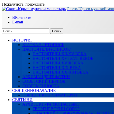
Пожалуйста, подождите...
Перейти
Свято-Юрьев мужской мо
к
ВКонтакте
содержимому
E-mail
Найти:
ИСТОРИЯ
КРАТКАЯ ЛЕТОПИСЬ
НАСТОЯТЕЛИ (СПИСОК)
НАСТОЯТЕЛИ XII-XV ВЕКА
НАСТОЯТЕЛИ XVI-XVII ВЕКОВ
НАСТОЯТЕЛИ XVIII ВЕКА
НАСТОЯТЕЛИ XIX ВЕКА
НАСТОЯТЕЛИ XX-XXI ВЕКА
АРХИМАНДРИТ ФОТИЙ
СОВЕТСКИЙ ПЕРИОД
СОВРЕМЕННОСТЬ
СВЯЩЕННОНАЧАЛИЕ
СВЯЩЕННОАРХИМАНДРИТ
СВЯТЫНИ
АРХИТЕКТУРА МОНАСТЫРЯ
ГЕОРГИЕВСКИЙ СОБОР
СПАССКИЙ СОБОР (ХРАМ РОЖДЕСТВА 