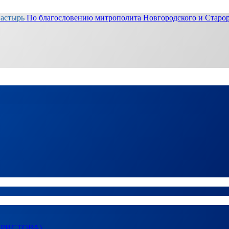
настырь
По благословению митрополита Новгородского и Старор
ХРИСТОВА)