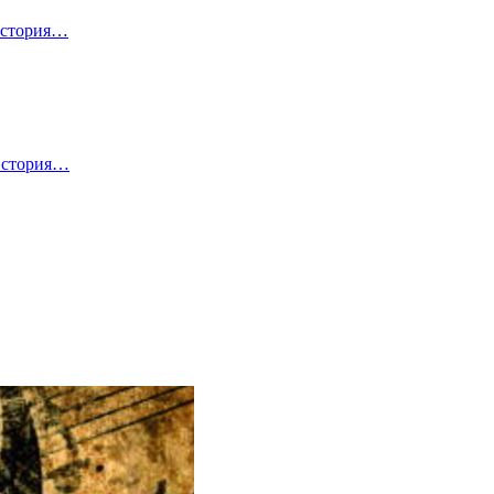
 История…
 История…