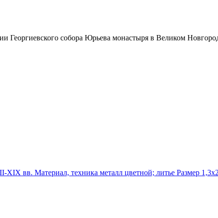
ии Георгиевского собора Юрьева монастыря в Великом Новгороде
-XIX вв. Материал, техника металл цветной; литье Размер 1,3х