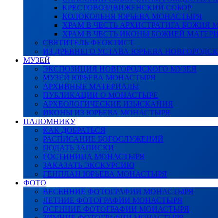
КРЕСТОВОЗДВИЖЕНСКИЙ СОБОР
КОЛОКОЛЬНЯ ЮРЬЕВА МОНАСТЫРЯ
ХРАМ В ЧЕСТЬ АРХИСТРАТИГА БОЖИЯ
ХРАМ В ЧЕСТЬ ИКОНЫ БОЖИЕЙ МАТЕР
СВЯТИТЕЛЬ ФЕОКТИСТ
ИЗ ДРЕВНЕГО УСТАВА ЮРЬЕВА НОВГОРОДС
МУЗЕЙ
ЭКСПОЗИЦИЯ НОВГОРОДСКОГО МУЗЕЯ
МУЗЕЙ ЮРЬЕВА МОНАСТЫРЯ
АРХИВНЫЕ МАТЕРИАЛЫ
ПУБЛИКАЦИИ О МОНАСТЫРЕ
АРХЕОЛОГИЧЕСКИЕ ИЗЫСКАНИЯ
ИКОНЫ ИЗ ЮРЬЕВА МОНАСТЫРЯ
ПАЛОМНИКУ
КАК ДОБРАТЬСЯ
РАСПИСАНИЕ БОГОСЛУЖЕНИЙ
ПОДАТЬ ЗАПИСКИ
ГОСТИНИЦА МОНАСТЫРЯ
ЗАКАЗАТЬ ЭКСКУРСИЮ
ГЕНПЛАН ЮРЬЕВА МОНАСТЫРЯ
ФОТО
ВЕСЕННИЕ ФОТОГРАФИИ МОНАСТЫРЯ
ЛЕТНИЕ ФОТОГРАФИИ МОНАСТЫРЯ
ОСЕННИЕ ФОТОГРАФИИ МОНАСТЫРЯ
ЗИМНИЕ ФОТОГРАФИИ МОНАСТЫРЯ