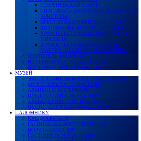
ГЕОРГИЕВСКИЙ СОБОР
СПАССКИЙ СОБОР (ХРАМ РОЖДЕСТВА
ХРИСТОВА)
КРЕСТОВОЗДВИЖЕНСКИЙ СОБОР
КОЛОКОЛЬНЯ ЮРЬЕВА МОНАСТЫРЯ
ХРАМ В ЧЕСТЬ АРХИСТРАТИГА БОЖИЯ
МИХАИЛА
ХРАМ В ЧЕСТЬ ИКОНЫ БОЖИЕЙ
МАТЕРИ «НЕОПАЛИМАЯ КУПИНА»
СВЯТИТЕЛЬ ФЕОКТИСТ
ИЗ ДРЕВНЕГО УСТАВА ЮРЬЕВА
НОВГОРОДСКОГО МОНАСТЫРЯ
МУЗЕЙ
ЭКСПОЗИЦИЯ НОВГОРОДСКОГО МУЗЕЯ
МУЗЕЙ ЮРЬЕВА МОНАСТЫРЯ
АРХИВНЫЕ МАТЕРИАЛЫ
ПУБЛИКАЦИИ О МОНАСТЫРЕ
АРХЕОЛОГИЧЕСКИЕ ИЗЫСКАНИЯ
ИКОНЫ ИЗ ЮРЬЕВА МОНАСТЫРЯ
ПАЛОМНИКУ
КАК ДОБРАТЬСЯ
РАСПИСАНИЕ БОГОСЛУЖЕНИЙ
ПОДАТЬ ЗАПИСКИ
ГОСТИНИЦА МОНАСТЫРЯ
ЗАКАЗАТЬ ЭКСКУРСИЮ