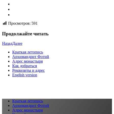
Просмотров:
591
Продолжайте читать
Назад
Далее
Краткая летопись
Архимандрит Фотий
Адрес монастыря
Как добраться
Реквизиты и адрес
English version
Краткая летопись
Архимандрит Фотий
Адрес монастыря