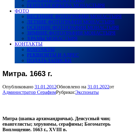
ГЕНПЛАН ЮРЬЕВА МОНАСТЫРЯ
ФОТО
ВЕСЕННИЕ ФОТОГРАФИИ МОНАСТЫРЯ
ЛЕТНИЕ ФОТОГРАФИИ МОНАСТЫРЯ
ОСЕННИЕ ФОТОГРАФИИ МОНАСТЫРЯ
ЗИМНИЕ ФОТОГРАФИИ МОНАСТЫРЯ
ХРАМЫ МОНАСТЫРЯ
КОНТАКТЫ
КОНТАКТЫ
РЕКВИЗИТЫ И АДРЕС
ПОДАТЬ ЗАПИСКИ
Митра. 1663 г.
Опубликовано
31.01.2012
Обновлено на
31.01.2022
от
Администратор Серафим
Рубрики:
Экспонаты
Митра (шапка архимандричья). Деисусный чин;
евангелисты; херувимы, серафимы; Богоматерь
Воплощение. 1663 г., XVIII в.