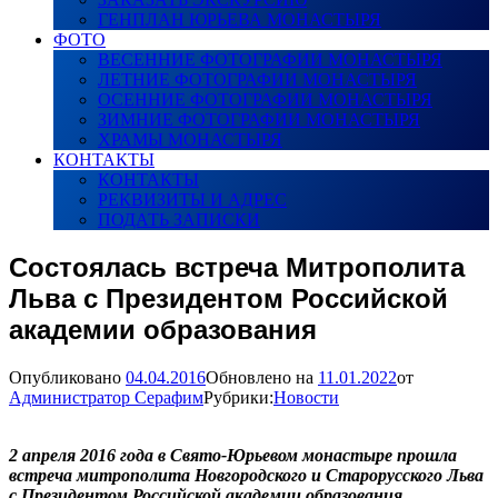
ГЕНПЛАН ЮРЬЕВА МОНАСТЫРЯ
ФОТО
ВЕСЕННИЕ ФОТОГРАФИИ МОНАСТЫРЯ
ЛЕТНИЕ ФОТОГРАФИИ МОНАСТЫРЯ
ОСЕННИЕ ФОТОГРАФИИ МОНАСТЫРЯ
ЗИМНИЕ ФОТОГРАФИИ МОНАСТЫРЯ
ХРАМЫ МОНАСТЫРЯ
КОНТАКТЫ
КОНТАКТЫ
РЕКВИЗИТЫ И АДРЕС
ПОДАТЬ ЗАПИСКИ
Состоялась встреча Митрополита
Льва с Президентом Российской
академии образования
Опубликовано
04.04.2016
Обновлено на
11.01.2022
от
Администратор Серафим
Рубрики:
Новости
2 апреля 2016 года в Свято-Юрьевом монастыре прошла
встреча митрополита Новгородского и Старорусского Льва
с Президентом Российской академии образования