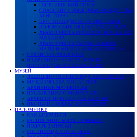
ГЕОРГИЕВСКИЙ СОБОР
СПАССКИЙ СОБОР (ХРАМ РОЖДЕСТВА
ХРИСТОВА)
КРЕСТОВОЗДВИЖЕНСКИЙ СОБОР
КОЛОКОЛЬНЯ ЮРЬЕВА МОНАСТЫРЯ
ХРАМ В ЧЕСТЬ АРХИСТРАТИГА БОЖИЯ
МИХАИЛА
ХРАМ В ЧЕСТЬ ИКОНЫ БОЖИЕЙ
МАТЕРИ «НЕОПАЛИМАЯ КУПИНА»
СВЯТИТЕЛЬ ФЕОКТИСТ
ИЗ ДРЕВНЕГО УСТАВА ЮРЬЕВА
НОВГОРОДСКОГО МОНАСТЫРЯ
МУЗЕЙ
ЭКСПОЗИЦИЯ НОВГОРОДСКОГО МУЗЕЯ
МУЗЕЙ ЮРЬЕВА МОНАСТЫРЯ
АРХИВНЫЕ МАТЕРИАЛЫ
ПУБЛИКАЦИИ О МОНАСТЫРЕ
АРХЕОЛОГИЧЕСКИЕ ИЗЫСКАНИЯ
ИКОНЫ ИЗ ЮРЬЕВА МОНАСТЫРЯ
ПАЛОМНИКУ
КАК ДОБРАТЬСЯ
РАСПИСАНИЕ БОГОСЛУЖЕНИЙ
ПОДАТЬ ЗАПИСКИ
ГОСТИНИЦА МОНАСТЫРЯ
ЗАКАЗАТЬ ЭКСКУРСИЮ