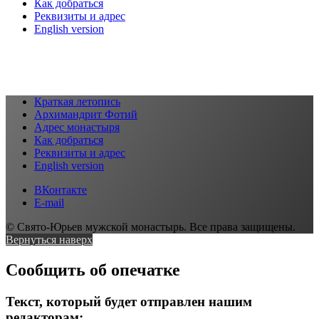
Как добраться
Реквизиты и адрес
English version
Краткая летопись
Архимандрит Фотий
Адрес монастыря
Как добраться
Реквизиты и адрес
English version
ВКонтакте
E-mail
© Свято-Юрьев мужской монастырь. Все права защищены.
Вернуться наверх
Сообщить об опечатке
Текст, который будет отправлен нашим
редакторам: