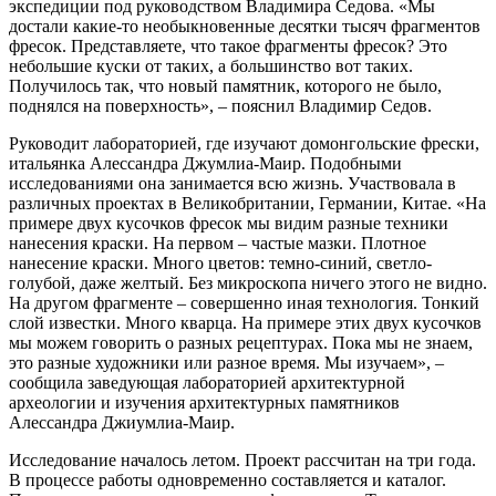
экспедиции под руководством Владимира Седова. «Мы
достали какие-то необыкновенные десятки тысяч фрагментов
фресок. Представляете, что такое фрагменты фресок? Это
небольшие куски от таких, а большинство вот таких.
Получилось так, что новый памятник, которого не было,
поднялся на поверхность», – пояснил Владимир Седов.
Руководит лабораторией, где изучают домонгольские фрески,
итальянка Алессандра Джумлиа-Маир. Подобными
исследованиями она занимается всю жизнь. Участвовала в
различных проектах в Великобритании, Германии, Китае. «На
примере двух кусочков фресок мы видим разные техники
нанесения краски. На первом – частые мазки. Плотное
нанесение краски. Много цветов: темно-синий, светло-
голубой, даже желтый. Без микроскопа ничего этого не видно.
На другом фрагменте – совершенно иная технология. Тонкий
слой известки. Много кварца. На примере этих двух кусочков
мы можем говорить о разных рецептурах. Пока мы не знаем,
это разные художники или разное время. Мы изучаем», –
сообщила заведующая лабораторией архитектурной
археологии и изучения архитектурных памятников
Алессандра Джиумлиа-Маир.
Исследование началось летом. Проект рассчитан на три года.
В процессе работы одновременно составляется и каталог.