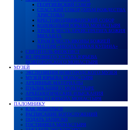
ГЕОРГИЕВСКИЙ СОБОР
СПАССКИЙ СОБОР (ХРАМ РОЖДЕСТВА
ХРИСТОВА)
КРЕСТОВОЗДВИЖЕНСКИЙ СОБОР
КОЛОКОЛЬНЯ ЮРЬЕВА МОНАСТЫРЯ
ХРАМ В ЧЕСТЬ АРХИСТРАТИГА БОЖИЯ
МИХАИЛА
ХРАМ В ЧЕСТЬ ИКОНЫ БОЖИЕЙ
МАТЕРИ «НЕОПАЛИМАЯ КУПИНА»
СВЯТИТЕЛЬ ФЕОКТИСТ
ИЗ ДРЕВНЕГО УСТАВА ЮРЬЕВА
НОВГОРОДСКОГО МОНАСТЫРЯ
МУЗЕЙ
ЭКСПОЗИЦИЯ НОВГОРОДСКОГО МУЗЕЯ
МУЗЕЙ ЮРЬЕВА МОНАСТЫРЯ
АРХИВНЫЕ МАТЕРИАЛЫ
ПУБЛИКАЦИИ О МОНАСТЫРЕ
АРХЕОЛОГИЧЕСКИЕ ИЗЫСКАНИЯ
ИКОНЫ ИЗ ЮРЬЕВА МОНАСТЫРЯ
ПАЛОМНИКУ
КАК ДОБРАТЬСЯ
РАСПИСАНИЕ БОГОСЛУЖЕНИЙ
ПОДАТЬ ЗАПИСКИ
ГОСТИНИЦА МОНАСТЫРЯ
ЗАКАЗАТЬ ЭКСКУРСИЮ