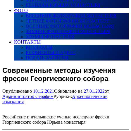
ГЕНПЛАН ЮРЬЕВА МОНАСТЫРЯ
ФОТО
ВЕСЕННИЕ ФОТОГРАФИИ МОНАСТЫРЯ
ЛЕТНИЕ ФОТОГРАФИИ МОНАСТЫРЯ
ОСЕННИЕ ФОТОГРАФИИ МОНАСТЫРЯ
ЗИМНИЕ ФОТОГРАФИИ МОНАСТЫРЯ
ХРАМЫ МОНАСТЫРЯ
КОНТАКТЫ
КОНТАКТЫ
РЕКВИЗИТЫ И АДРЕС
ПОДАТЬ ЗАПИСКИ
Современные методы изучения
фресок Георгиевского собора
Опубликовано
10.12.2021
Обновлено на
27.01.2022
от
Администратор Серафим
Рубрики:
Археологические
изыскания
Российские и итальянские ученые исследуют фрески
Георгиевского собора Юрьева монастыря