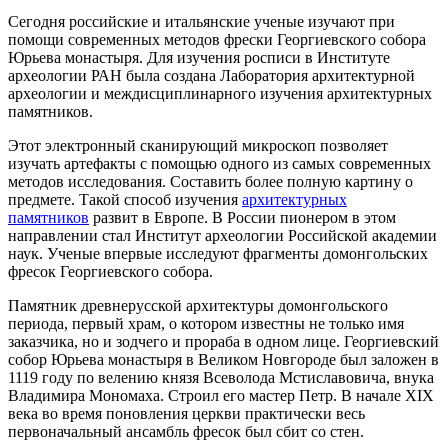
Сегодня российские и итальянские ученые изучают при
помощи современных методов фрески Георгиевского собора
Юрьева монастыря. Для изучения росписи в Институте
археологии РАН была создана Лаборатория архитектурной
археологии и междисциплинарного изучения архитектурных
памятников.
Этот электронный сканирующий микроскоп позволяет
изучать артефакты с помощью одного из самых современных
методов исследования. Составить более полную картину о
предмете. Такой способ изучения
архитектурных
памятников
развит в Европе. В России пионером в этом
направлении стал Институт археологии Российской академии
наук. Ученые впервые исследуют фрагменты домонгольских
фресок Георгиевского собора.
Памятник древнерусской архитектуры домонгольского
периода, первый храм, о котором известны не только имя
заказчика, но и зодчего и прораба в одном лице. Георгиевский
собор Юрьева монастыря в Великом Новгороде был заложен в
1119 году по велению князя Всеволода Мстиславовича, внука
Владимира Мономаха. Строил его мастер Петр. В начале XIX
века во время поновления церкви практически весь
первоначальный ансамбль фресок был сбит со стен.