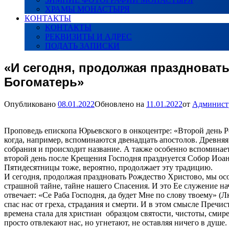
ХРАМЫ МОНАСТЫРЯ
КОНТАКТЫ
КОНТАКТЫ
РЕКВИЗИТЫ И АДРЕС
ПОДАТЬ ЗАПИСКИ
«И сегодня, продолжая праздноват
Богоматерь»
Опубликовано
08.01.2022
Обновлено на
11.01.2022
от
Админист
Проповедь епископа Юрьевского в онкоцентре: «Второй день Ро
когда, например, вспоминаются двенадцать апостолов. Древняя
собрания и происходит название. А также особенно вспоминает
второй день после Крещения Господня празднуется Собор Иоан
Пятидесятницы тоже, вероятно, продолжает эту традицию.
И сегодня, продолжая праздновать Рождество Христово, мы ос
страшной тайне, тайне нашего Спасения. И это Ее служение на
отвечает: «Се Раба Господня, да будет Мне по слову твоему» (Л
спас нас от греха, страдания и смерти. И в этом смысле Пречис
времена стала для христиан образцом святости, чистоты, смир
просто отвлекают нас, но угнетают, не оставляя ничего в душе