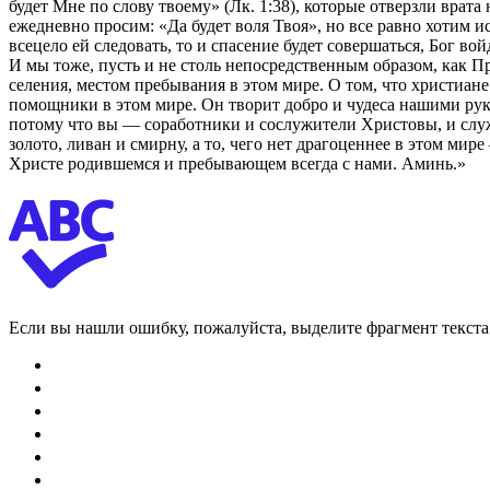
будет Мне по слову твоему» (Лк. 1:38), которые отверзли вра
ежедневно просим: «Да будет воля Твоя», но все равно хотим 
всецело ей следовать, то и спасение будет совершаться, Бог во
И мы тоже, пусть и не столь непосредственным образом, как П
селения, местом пребывания в этом мире. О том, что христиан
помощники в этом мире. Он творит добро и чудеса нашими рука
потому что вы — соработники и сослужители Христовы, и служ
золото, ливан и смирну, а то, чего нет драгоценнее в этом ми
Христе родившемся и пребывающем всегда с нами. Аминь.»
Если вы нашли ошибку, пожалуйста, выделите фрагмент текст