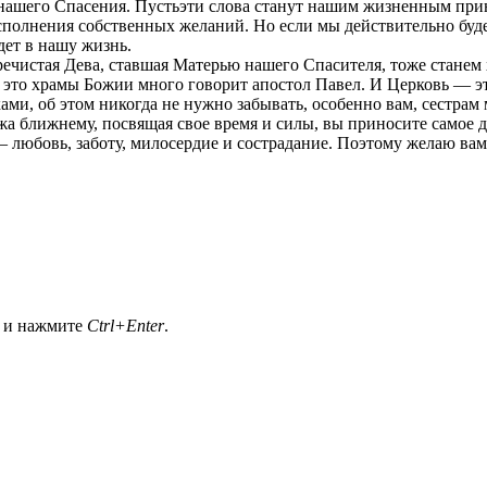
та нашего Спасения. Пустьэти слова станут нашим жизненным при
исполнения собственных желаний. Но если мы действительно буде
йдет в нашу жизнь.
речистая Дева, ставшая Матерью нашего Спасителя, тоже станем
е это храмы Божии много говорит апостол Павел. И Церковь — эт
ми, об этом никогда не нужно забывать, особенно вам, сестрам 
а ближнему, посвящая свое время и силы, вы приносите самое 
ре – любовь, заботу, милосердие и сострадание. Поэтому желаю в
а и нажмите
Ctrl+Enter
.