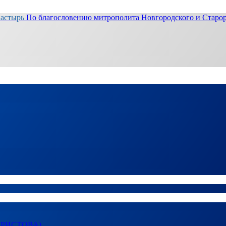
настырь
По благословению митрополита Новгородского и Старор
ХРИСТОВА)