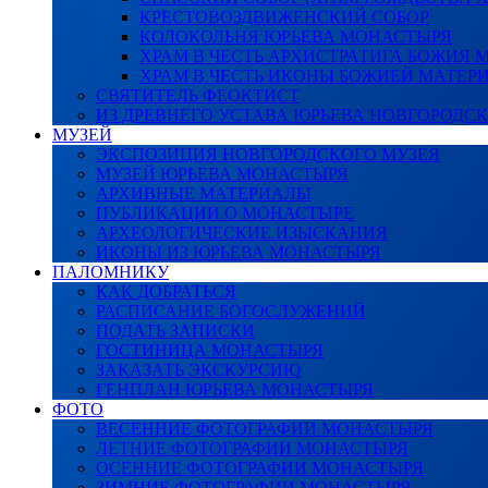
КРЕСТОВОЗДВИЖЕНСКИЙ СОБОР
КОЛОКОЛЬНЯ ЮРЬЕВА МОНАСТЫРЯ
ХРАМ В ЧЕСТЬ АРХИСТРАТИГА БОЖИЯ
ХРАМ В ЧЕСТЬ ИКОНЫ БОЖИЕЙ МАТЕР
СВЯТИТЕЛЬ ФЕОКТИСТ
ИЗ ДРЕВНЕГО УСТАВА ЮРЬЕВА НОВГОРОДС
МУЗЕЙ
ЭКСПОЗИЦИЯ НОВГОРОДСКОГО МУЗЕЯ
МУЗЕЙ ЮРЬЕВА МОНАСТЫРЯ
АРХИВНЫЕ МАТЕРИАЛЫ
ПУБЛИКАЦИИ О МОНАСТЫРЕ
АРХЕОЛОГИЧЕСКИЕ ИЗЫСКАНИЯ
ИКОНЫ ИЗ ЮРЬЕВА МОНАСТЫРЯ
ПАЛОМНИКУ
КАК ДОБРАТЬСЯ
РАСПИСАНИЕ БОГОСЛУЖЕНИЙ
ПОДАТЬ ЗАПИСКИ
ГОСТИНИЦА МОНАСТЫРЯ
ЗАКАЗАТЬ ЭКСКУРСИЮ
ГЕНПЛАН ЮРЬЕВА МОНАСТЫРЯ
ФОТО
ВЕСЕННИЕ ФОТОГРАФИИ МОНАСТЫРЯ
ЛЕТНИЕ ФОТОГРАФИИ МОНАСТЫРЯ
ОСЕННИЕ ФОТОГРАФИИ МОНАСТЫРЯ
ЗИМНИЕ ФОТОГРАФИИ МОНАСТЫРЯ