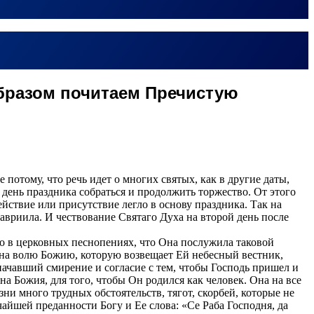
бразом почитаем Пречистую
отому, что речь идет о многих святых, как в другие даты,
 день праздника собраться и продолжить торжество. От этого
йствие или присутствие легло в основу праздника. Так на
вриила. И чествование Святаго Духа на второй день после
о в церковных песнопениях, что Она послужила таковой
т на волю Божию, которую возвещает Ей небесный вестник,
означавший смирение и согласие с тем, чтобы Господь пришел и
на Божия, для того, чтобы Он родился как человек. Она на все
и много трудных обстоятельств, тягот, скорбей, которые не
чайшей преданности Богу и Ее слова: «Се Раба Господня, да