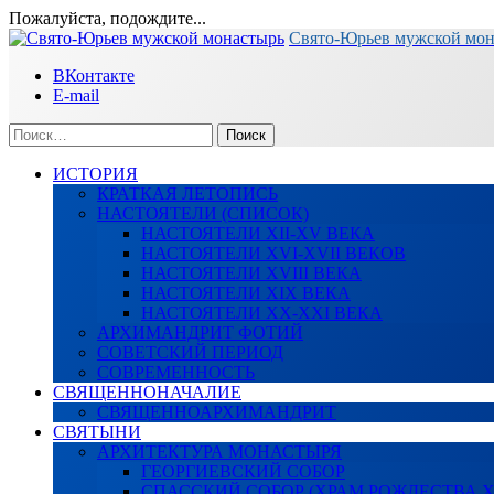
Пожалуйста, подождите...
Перейти
Свято-Юрьев мужской мо
к
ВКонтакте
содержимому
E-mail
Найти:
ИСТОРИЯ
КРАТКАЯ ЛЕТОПИСЬ
НАСТОЯТЕЛИ (СПИСОК)
НАСТОЯТЕЛИ XII-XV ВЕКА
НАСТОЯТЕЛИ XVI-XVII ВЕКОВ
НАСТОЯТЕЛИ XVIII ВЕКА
НАСТОЯТЕЛИ XIX ВЕКА
НАСТОЯТЕЛИ XX-XXI ВЕКА
АРХИМАНДРИТ ФОТИЙ
СОВЕТСКИЙ ПЕРИОД
СОВРЕМЕННОСТЬ
СВЯЩЕННОНАЧАЛИЕ
СВЯЩЕННОАРХИМАНДРИТ
СВЯТЫНИ
АРХИТЕКТУРА МОНАСТЫРЯ
ГЕОРГИЕВСКИЙ СОБОР
СПАССКИЙ СОБОР (ХРАМ РОЖДЕСТВА 