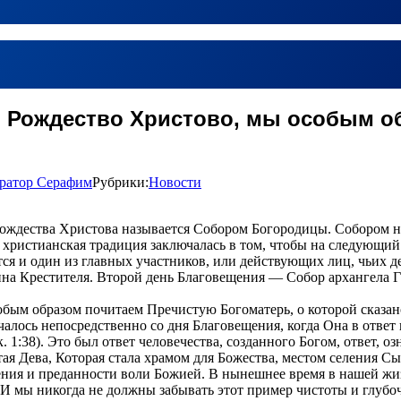
ь Рождество Христово, мы особым о
ратор Серафим
Рубрики:
Новости
ждества Христова называется Собором Богородицы. Собором не п
 христианская традиция заключалась в том, чтобы на следующий
ся и один из главных участников, или действующих лиц, чьих де
на Крестителя. Второй день Благовещения — Собор архангела Га
обым образом почитаем Пречистую Богоматерь, о которой сказан
чалось непосредственно со дня Благовещения, когда Она в отве
к. 1:38). Это был ответ человечества, созданного Богом, ответ, 
тая Дева, Которая стала храмом для Божества, местом селения Сы
ения и преданности воли Божией. В нынешнее время в нашей жизн
. И мы никогда не должны забывать этот пример чистоты и глубо