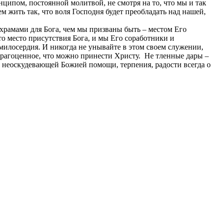
нципом, постоянной молитвой, не смотря на то, что мы и так
м жить так, что воля Господня будет преобладать над нашей,
 храмами для Бога, чем мы призваны быть – местом Его
о место присутствия Бога, и мы Его соработники и
милосердия. И никогда не унывайте в этом своем служении,
драгоценное, что можно принести Христу. Не тленные дары –
ам неоскудевающей Божией помощи, терпения, радости всегда о