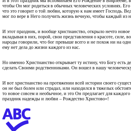
И в этот праздник мы вспоминаем Его Рождение в Вифлееме, в в
чтобы Он мог родиться в обычных человеческих условиях. Его 
что это говорит о той любви, которую к нам имеет Господь. Вед
мог по вере в Него получить жизнь вечную, чтобы каждый из н
И этот праздник, и вообще христианство, открыло нечто новое 
вкладывая в них, порой, свои представления о красоте, силе,
народы говорили, что бог превыше всего и не похож ни на одно
ему нет дела до жизни каждого из нас.
Но именно Христианство открывает ту истину, что Богу есть де
сделать Своими родственниками. Он вошел в нашу человеческую
И вот христианство на протяжении всей истории своего существ
он не был болен или страдал, или находился в тяжелых обстоят
то новое совсем и необычное, и это Он предлагает для каждого 
праздник надежды и любви – Рождество Христово»!