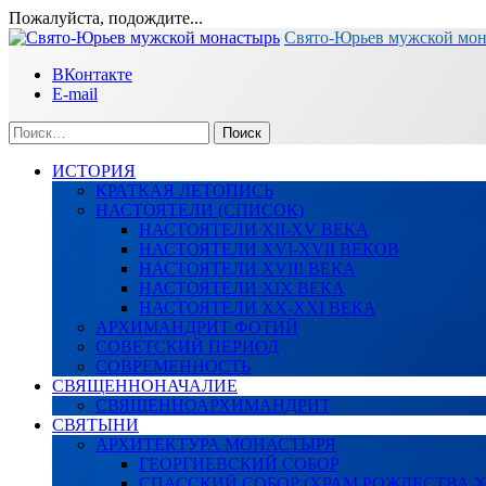
Пожалуйста, подождите...
Перейти
Свято-Юрьев мужской мо
к
ВКонтакте
содержимому
E-mail
Найти:
ИСТОРИЯ
КРАТКАЯ ЛЕТОПИСЬ
НАСТОЯТЕЛИ (СПИСОК)
НАСТОЯТЕЛИ XII-XV ВЕКА
НАСТОЯТЕЛИ XVI-XVII ВЕКОВ
НАСТОЯТЕЛИ XVIII ВЕКА
НАСТОЯТЕЛИ XIX ВЕКА
НАСТОЯТЕЛИ XX-XXI ВЕКА
АРХИМАНДРИТ ФОТИЙ
СОВЕТСКИЙ ПЕРИОД
СОВРЕМЕННОСТЬ
СВЯЩЕННОНАЧАЛИЕ
СВЯЩЕННОАРХИМАНДРИТ
СВЯТЫНИ
АРХИТЕКТУРА МОНАСТЫРЯ
ГЕОРГИЕВСКИЙ СОБОР
СПАССКИЙ СОБОР (ХРАМ РОЖДЕСТВА 