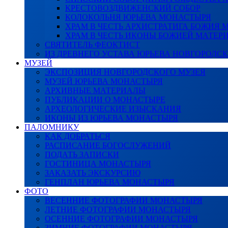
КРЕСТОВОЗДВИЖЕНСКИЙ СОБОР
КОЛОКОЛЬНЯ ЮРЬЕВА МОНАСТЫРЯ
ХРАМ В ЧЕСТЬ АРХИСТРАТИГА БОЖИЯ
ХРАМ В ЧЕСТЬ ИКОНЫ БОЖИЕЙ МАТЕР
СВЯТИТЕЛЬ ФЕОКТИСТ
ИЗ ДРЕВНЕГО УСТАВА ЮРЬЕВА НОВГОРОДС
МУЗЕЙ
ЭКСПОЗИЦИЯ НОВГОРОДСКОГО МУЗЕЯ
МУЗЕЙ ЮРЬЕВА МОНАСТЫРЯ
АРХИВНЫЕ МАТЕРИАЛЫ
ПУБЛИКАЦИИ О МОНАСТЫРЕ
АРХЕОЛОГИЧЕСКИЕ ИЗЫСКАНИЯ
ИКОНЫ ИЗ ЮРЬЕВА МОНАСТЫРЯ
ПАЛОМНИКУ
КАК ДОБРАТЬСЯ
РАСПИСАНИЕ БОГОСЛУЖЕНИЙ
ПОДАТЬ ЗАПИСКИ
ГОСТИНИЦА МОНАСТЫРЯ
ЗАКАЗАТЬ ЭКСКУРСИЮ
ГЕНПЛАН ЮРЬЕВА МОНАСТЫРЯ
ФОТО
ВЕСЕННИЕ ФОТОГРАФИИ МОНАСТЫРЯ
ЛЕТНИЕ ФОТОГРАФИИ МОНАСТЫРЯ
ОСЕННИЕ ФОТОГРАФИИ МОНАСТЫРЯ
ЗИМНИЕ ФОТОГРАФИИ МОНАСТЫРЯ