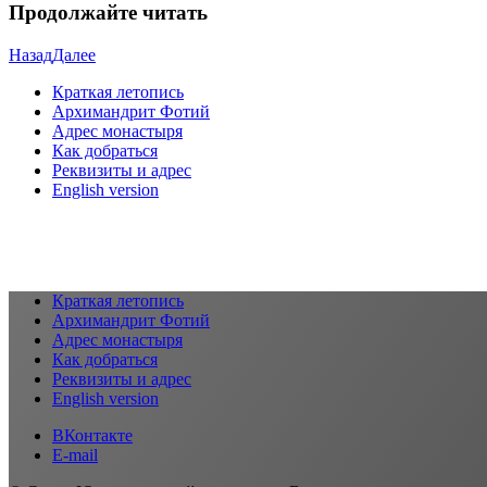
Продолжайте читать
Назад
Далее
Краткая летопись
Архимандрит Фотий
Адрес монастыря
Как добраться
Реквизиты и адрес
English version
Краткая летопись
Архимандрит Фотий
Адрес монастыря
Как добраться
Реквизиты и адрес
English version
ВКонтакте
E-mail