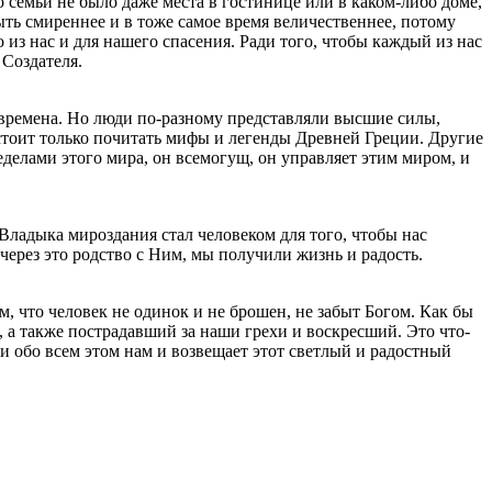
о семьи не было даже места в гостинице или в каком-либо доме,
ыть смиреннее и в тоже самое время величественнее, потому
 из нас и для нашего спасения. Ради того, чтобы каждый из нас
 Создателя.
е времена. Но люди по-разному представляли высшие силы,
 стоит только почитать мифы и легенды Древней Греции. Другие
еделами этого мира, он всемогущ, он управляет этим миром, и
 Владыка мироздания стал человеком для того, чтобы нас
ерез это родство с Ним, мы получили жизнь и радость.
, что человек не одинок и не брошен, не забыт Богом. Как бы
, а также пострадавший за наши грехи и воскресший. Это что-
, и обо всем этом нам и возвещает этот светлый и радостный