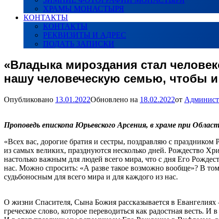
ХРАМЫ МОНАСТЫРЯ
КОНТАКТЫ
КОНТАКТЫ
РЕКВИЗИТЫ И АДРЕС
ПОДАТЬ ЗАПИСКИ
«Владыка мироздания стал человек
нашу человеческую семью, чтобы и
Опубликовано
13.01.2022
Обновлено на
18.02.2022
от
Админист
Проповедь епископа Юрьевского Арсения, в храме при Облас
«Всех вас, дорогие братия и сестры, поздравляю с праздником 
из самых великих, празднуются несколько дней. Рождество Хри
настолько важным для людей всего мира, что с дня Его Рождеств
нас. Можно спросить: «А разве такое возможно вообще»? В том
судьбоносным для всего мира и для каждого из нас.
О жизни Спасителя, Сына Божия рассказывается в Евангелиях – 
греческое слово, которое переводиться как радостная весть. И