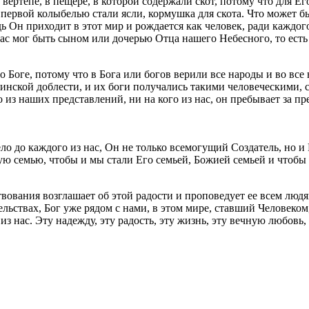
ертепе, в пещере, в которой содержали скот, потому что для Ег
первой колыбелью стали ясли, кормушка для скота. Что может б
ь Он приходит в этот мир и рождается как человек, ради каждого
ас мог быть сыном или дочерью Отца нашего Небесного, то есть
о Боге, потому что в Бога или богов верили все народы и во вс
 воинской доблести, и их боги получались такими человеческими,
 из наших представлений, ни на кого из нас, он пребывает за пр
ло до каждого из нас, Он не только всемогущий Создатель, но и
 семью, чтобы и мы стали Его семьей, Божией семьей и чтобы ч
ования возглашает об этой радости и проповедует ее всем людям
ельствах, Бог уже рядом с нами, в этом мире, ставший Человеком
из нас. Эту надежду, эту радость, эту жизнь, эту вечную любовь