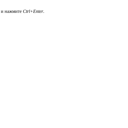
а и нажмите
Ctrl+Enter
.