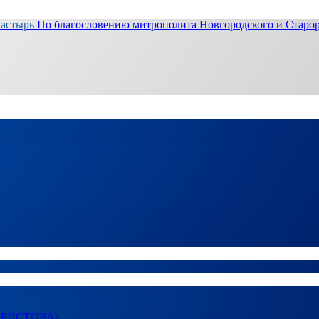
настырь
По благословению митрополита Новгородского и Старор
ХРИСТОВА)