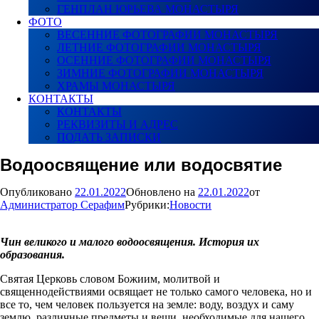
ГЕНПЛАН ЮРЬЕВА МОНАСТЫРЯ
ФОТО
ВЕСЕННИЕ ФОТОГРАФИИ МОНАСТЫРЯ
ЛЕТНИЕ ФОТОГРАФИИ МОНАСТЫРЯ
ОСЕННИЕ ФОТОГРАФИИ МОНАСТЫРЯ
ЗИМНИЕ ФОТОГРАФИИ МОНАСТЫРЯ
ХРАМЫ МОНАСТЫРЯ
КОНТАКТЫ
КОНТАКТЫ
РЕКВИЗИТЫ И АДРЕС
ПОДАТЬ ЗАПИСКИ
Водоосвящение или водосвятие
Опубликовано
22.01.2022
Обновлено на
22.01.2022
от
Администратор Серафим
Рубрики:
Новости
Чин великого и малого водоосвящения. История их
образования.
Святая Церковь словом Божиим, молитвой и
священнодействиями освящает не только самого человека, но и
все то, чем человек пользуется на земле: воду, воздух и саму
землю, различные предметы и вещи, необходимые для нашего