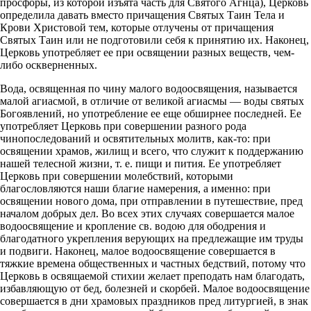
просфоры, из которой изъята часть для Святого Агнца), Церковь
определила давать вместо причащения Святых Таин Тела и
Крови Христовой тем, которые отлучены от причащения
Святых Таин или не подготовили себя к принятию их. Наконец,
Церковь употребляет ее при освящении разных веществ, чем-
либо оскверненных.
Вода, освященная по чину малого водоосвящения, называется
малой агиасмой, в отличие от великой агиасмы — воды святых
Богоявлений, но употребление ее еще обширнее последней. Ее
употребляет Церковь при совершении разного рода
чинопоследований и освятительных молитв, как-то: при
освящении храмов, жилищ и всего, что служит к поддержанию
нашей телесной жизни, т. е. пищи и пития. Ее употребляет
Церковь при совершении молебствий, которыми
благословляются наши благие намерения, а именно: при
освящении нового дома, при отправлении в путешествие, пред
началом добрых дел. Во всех этих случаях совершается малое
водоосвящение и кропление св. водою для ободрения и
благодатного укрепления верующих на предлежащие им труды
и подвиги. Наконец, малое водоосвящение совершается в
тяжкие времена общественных и частных бедствий, потому что
Церковь в освящаемой стихии желает преподать нам благодать,
избавляющую от бед, болезней и скорбей. Малое водоосвящение
совершается в дни храмовых праздников пред литургией, в знак