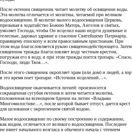
После ектении священник читает молитву об освящении воды.
Эта молитва отличается от молитвы, читаемой при великом
водоосвящении. В молитве малого водоосвящения Церковь,
призывая в ходатайство Божию Матерь, Ангелов и святых,
умоляет Господа, чтобы Он исцелил наши недуги душевные и
телесные, даровал здравие и спасение Святейшему Патриарху,
правящему епископу и всем православным христианам. При
этом вода благословляется рукою священнодействующего. Затем
священник трижды благословляет воду честным крестом,
погружая его в воду, и при этом трижды поется тропарь: «Спаси,
Господи, люди Твоя…».
После этого священник окропляет храм (или дом) и людей, а хор
в это время поет тропари: «Источник исцелений…».
Водоосвящение оканчивается литией: произносится
сокращенная сугубая ектения и затем читается молитва,
положенная на всенощном бдении на литии «Владыко
Многомилостиве…», после которой бывает отпуст, дается крест
для целования с окроплением святой водою.
Малое водоосвящение по своему построению и содержанию,
как видим, отличается от великого водоосвящения. Последнее
не имеет начального возгласа и обычного начала с чтением