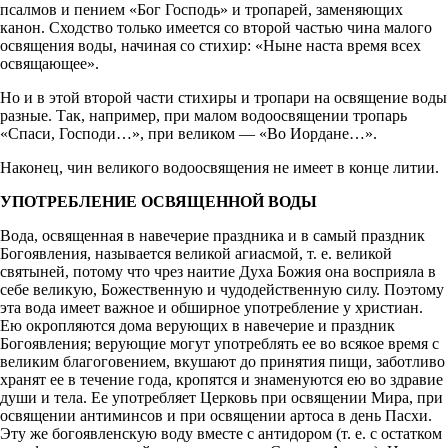
псалмов и пением «Бог Господь» и тропарей, заменяющих
канон. Сходство только имеется со второй частью чина малого
освящения воды, начиная со стихир: «Ныне наста время всех
освящающее».
Но и в этой второй части стихиры и тропари на освящение воды
разные. Так, например, при малом водоосвящении тропарь
«Спаси, Господи…», при великом — «Во Иордане…».
Наконец, чин великого водоосвящения не имеет в конце литии.
УПОТРЕБЛЕНИЕ ОСВЯЩЕННОЙ ВОДЫ
Вода, освященная в навечерие праздника и в самый праздник
Богоявления, называется великой агиасмой, т. е. великой
святыней, потому что чрез наитие Духа Божия она восприяла в
себе великую, Божественную и чудодейственную силу. Поэтому
эта вода имеет важное и обширное употребление у христиан.
Ею окропляются дома верующих в навечерие и праздник
Богоявления; верующие могут употреблять ее во всякое время с
великим благоговением, вкушают до принятия пищи, заботливо
хранят ее в течение года, кропятся и знаменуются ею во здравие
души и тела. Ее употребляет Церковь при освящении Мира, при
освящении антиминсов и при освящении артоса в день Пасхи.
Эту же богоявленскую воду вместе с антидором (т. е. с остатком