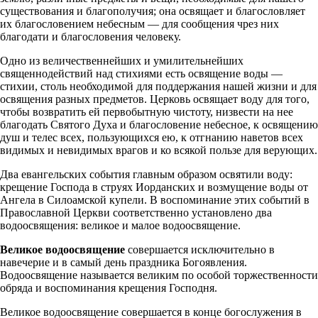
существования и благополучия; она освящает и благословляет
их благословением небесным — для сообщения чрез них
благодати и благословения человеку.
Одно из величественнейших и умилительнейших
священнодействий над стихиями есть освящение воды —
стихии, столь необходимой для поддержания нашей жизни и для
освящения разных предметов. Церковь освящает воду для того,
чтобы возвратить ей первобытную чистоту, низвести на нее
благодать Святого Духа и благословение небесное, к освящению
душ и телес всех, пользующихся ею, к отгнанию наветов всех
видимых и невидимых врагов и ко всякой пользе для верующих.
Два евангельских события главным образом освятили воду:
крещение Господа в струях Иорданских и возмущение воды от
Ангела в Силоамской купели. В воспоминание этих событий в
Православной Церкви соответственно установлено два
водоосвящения: великое и малое водоосвящение.
Великое водоосвящение
совершается исключительно в
навечерие и в самый день праздника Богоявления.
Водоосвящение называется великим по особой торжественности
обряда и воспоминания крещения Господня.
Великое водоосвящение совершается в конце богослужения в