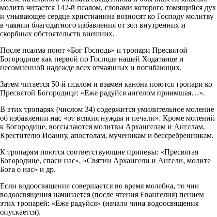
молитв читается 142-й псалом, словами которого томящийся дух
и унывающее сердце христианина возносят ко Господу молитву
в чаянии благодатного избавления от зол внутренних и
скорбных обстоятельств внешних.
После псалма поют «Бог Господь» и тропари Пресвятой
Богородице как первой по Господе нашей Ходатаице и
несомненной надежде всех отчаянных и погибающих.
Затем читается 50-й псалом и взамен канона поются тропари ко
Пресвятой Богородице: «Еже радуйся ангелом приимшая…».
В этих тропарях (числом 34) содержится умилительное моление
об избавлении нас «от всякия нужды и печали». Кроме молений
к Богородице, воссылаются молитвы Архангелам и Ангелам,
Крестителю Иоанну, апостолам, мученикам и бессребренникам.
К тропарям поются соответствующие припевы: «Пресвятая
Богородице, спаси нас», «Святии Архангели и Ангели, молите
Бога о нас» и др.
Если водоосвящение совершается во время молебна, то чин
водоосвящения начинается (после чтения Евангелия) пением
этих тропарей: «Еже радуйся» (начало чина водоосвящения
опускается).