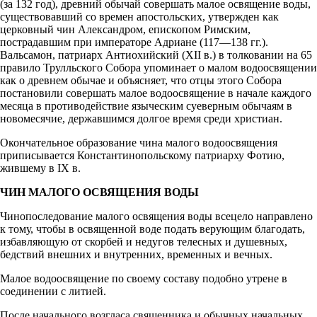
(за 132 год), древний обычай совершать малое освящение воды,
существовавший со времен апостольских, утвержден как
церковный чин Александром, епископом Римским,
пострадавшим при императоре Адриане (117—138 гг.).
Вальсамон, патриарх Антиохийский (XII в.) в толковании на 65
правило Трулльского Собора упоминает о малом водоосвящении
как о древнем обычае и объясняет, что отцы этого Собора
постановили совершать малое водоосвящение в начале каждого
месяца в противодействие языческим суеверным обычаям в
новомесячие, державшимся долгое время среди христиан.
Окончательное образование чина малого водоосвящения
приписывается Константинопольскому патриарху Фотию,
жившему в IX в.
ЧИН МАЛОГО ОСВЯЩЕНИЯ ВОДЫ
Чинопоследование малого освящения воды всецело направлено
к тому, чтобы в освященной воде подать верующим благодать,
избавляющую от скорбей и недугов телесных и душевных,
бедствий внешних и внутренних, временных и вечных.
Малое водоосвящение по своему составу подобно утрене в
соединении с литией.
После начального возгласа священника и обычных начальных