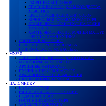
ГЕОРГИЕВСКИЙ СОБОР
СПАССКИЙ СОБОР (ХРАМ РОЖДЕСТВА
ХРИСТОВА)
КРЕСТОВОЗДВИЖЕНСКИЙ СОБОР
КОЛОКОЛЬНЯ ЮРЬЕВА МОНАСТЫРЯ
ХРАМ В ЧЕСТЬ АРХИСТРАТИГА БОЖИЯ
МИХАИЛА
ХРАМ В ЧЕСТЬ ИКОНЫ БОЖИЕЙ МАТЕРИ
«НЕОПАЛИМАЯ КУПИНА»
СВЯТИТЕЛЬ ФЕОКТИСТ
ИЗ ДРЕВНЕГО УСТАВА ЮРЬЕВА
НОВГОРОДСКОГО МОНАСТЫРЯ
МУЗЕЙ
ЭКСПОЗИЦИЯ НОВГОРОДСКОГО МУЗЕЯ
МУЗЕЙ ЮРЬЕВА МОНАСТЫРЯ
АРХИВНЫЕ МАТЕРИАЛЫ
ПУБЛИКАЦИИ О МОНАСТЫРЕ
АРХЕОЛОГИЧЕСКИЕ ИЗЫСКАНИЯ
ИКОНЫ ИЗ ЮРЬЕВА МОНАСТЫРЯ
ПАЛОМНИКУ
КАК ДОБРАТЬСЯ
РАСПИСАНИЕ БОГОСЛУЖЕНИЙ
ПОДАТЬ ЗАПИСКИ
ГОСТИНИЦА МОНАСТЫРЯ
ЗАКАЗАТЬ ЭКСКУРСИЮ