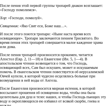
После пения этой первой группы тропарей диакон возглашает:
«Господу помолимся».
Хор
: «Господи, помилуй».
Священник
: «Яко Свят еси, Боже наш…».
И после этого поются тропари: «Ныне наста время всех
освящающее». Тропари заключаются пением Трисвятого. Во
время пения этих тропарей совершается малое каждение храма
или дома.
После пения тропарей произносится прокимен, читается
Апостол (Евр. 2, 11—18) и Евангелие (Ин. 5, 1—4). В
апостольском чтении возвещается о том, что Господь,
освящающий всех, Сам был искушен, может и искушаемым
помочь. В евангельском чтении повествуется об иерусалимской
Овчей купели, в которой чудесно исцелялись больные при
возмущении в ней воды от Ангела.
После Евангелия произносится мирная ектения, в которой
воссылают прошения об освящении воды, чтобы она была
целительна для душ и телес наших, и чтобы Господь пьющих эту
воду и окропляющихся ею избавил от всякой скорби, гнева и
нужды.