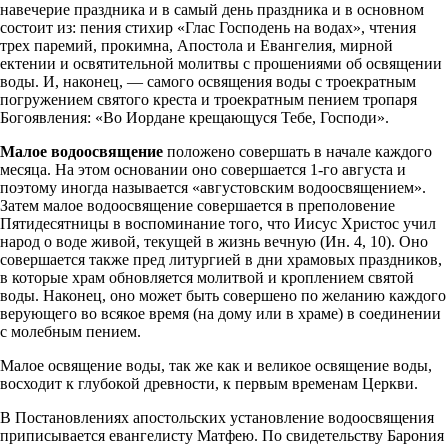
навечерие праздника и в самый день праздника и в основном
состоит из: пения стихир «Глас Господень на водах», чтения
трех паремий, прокимна, Апостола и Евангелия, мирной
ектении и освятительной молитвы с прошениями об освящении
воды. И, наконец, — самого освящения воды с троекратным
погружением святого креста и троекратным пением тропаря
Богоявления: «Во Иордане крещающуся Тебе, Господи».
Малое водоосвящение
положено совершать в начале каждого
месяца. На этом основании оно совершается 1-го августа и
поэтому иногда называется «августовским водоосвящением».
Затем малое водоосвящение совершается в преполовение
Пятидесятницы в воспоминание того, что Иисус Христос учил
народ о воде живой, текущей в жизнь вечную (Ин. 4, 10). Оно
совершается также пред литургией в дни храмовых праздников,
в которые храм обновляется молитвой и кроплением святой
воды. Наконец, оно может быть совершено по желанию каждого
верующего во всякое время (на дому или в храме) в соединении
с молебным пением.
Малое освящение воды, так же как и великое освящение воды,
восходит к глубокой древности, к первым временам Церкви.
В Постановлениях апостольских установление водоосвящения
приписывается евангелисту Матфею. По свидетельству Барония