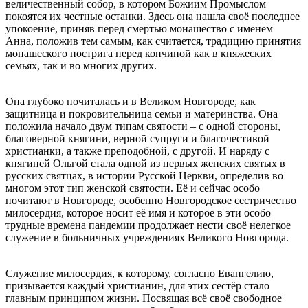
величественный собор, в котором Божиим Промыслом
покоятся их честные останки. Здесь она нашла своё последнее
упокоение, приняв перед смертью монашество с именем
Анна, положив тем самым, как считается, традицию принятия
монашеского пострига перед кончиной как в княжеских
семьях, так и во многих других.
Она глубоко почиталась и в Великом Новгороде, как
защитница и покровительница семьи и материнства. Она
положила начало двум типам святости – с одной стороны,
благоверной княгини, верной супруги и благочестивой
христианки, а также преподобной, с другой. И наряду с
княгиней Ольгой стала одной из первых женских святых в
русских святцах, в истории Русской Церкви, определив во
многом этот тип женской святости. Её и сейчас особо
почитают в Новгороде, особенно Новгородское сестричество
милосердия, которое носит её имя и которое в эти особо
трудные времена пандемии продолжает нести своё нелегкое
служение в больничных учреждениях Великого Новгорода.
Служение милосердия, к которому, согласно Евангелию,
призывается каждый христианин, для этих сестёр стало
главным принципом жизни. Посвящая всё своё свободное