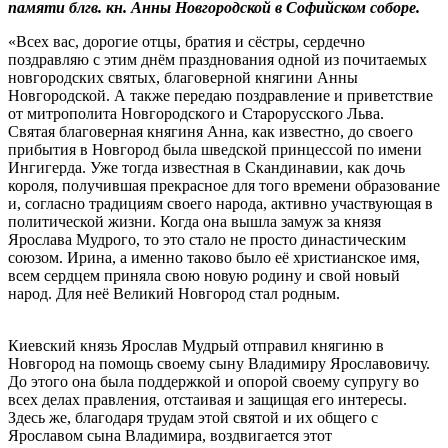
памяти блгв. кн. Анны Новгородской в Софийском соборе.
«Всех вас, дорогие отцы, братия и сёстры, сердечно
поздравляю с этим днём празднования одной из почитаемых
новгородских святых, благоверной княгини Анны
Новгородской. А также передаю поздравление и приветствие
от митрополита Новгородского и Старорусского Льва.
Святая благоверная княгиня Анна, как известно, до своего
прибытия в Новгород была шведской принцессой по имени
Ингигерда. Уже тогда известная в Скандинавии, как дочь
короля, получившая прекрасное для того времени образование
и, согласно традициям своего народа, активно участвующая в
политической жизни. Когда она вышла замуж за князя
Ярослава Мудрого, то это стало не просто династическим
союзом. Ирина, а именно таково было её христианское имя,
всем сердцем приняла свою новую родину и свой новый
народ. Для неё Великий Новгород стал родным.
Киевский князь Ярослав Мудрый отправил княгиню в
Новгород на помощь своему сыну Владимиру Ярославовичу.
До этого она была поддержкой и опорой своему супругу во
всех делах правления, отстаивая и защищая его интересы.
Здесь же, благодаря трудам этой святой и их общего с
Ярославом сына Владимира, воздвигается этот