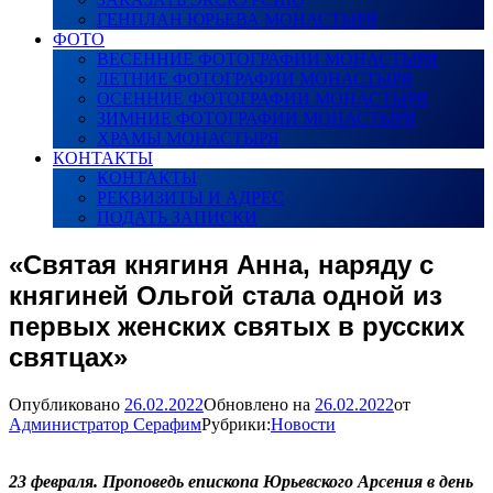
ГЕНПЛАН ЮРЬЕВА МОНАСТЫРЯ
ФОТО
ВЕСЕННИЕ ФОТОГРАФИИ МОНАСТЫРЯ
ЛЕТНИЕ ФОТОГРАФИИ МОНАСТЫРЯ
ОСЕННИЕ ФОТОГРАФИИ МОНАСТЫРЯ
ЗИМНИЕ ФОТОГРАФИИ МОНАСТЫРЯ
ХРАМЫ МОНАСТЫРЯ
КОНТАКТЫ
КОНТАКТЫ
РЕКВИЗИТЫ И АДРЕС
ПОДАТЬ ЗАПИСКИ
«Святая княгиня Анна, наряду с
княгиней Ольгой стала одной из
первых женских святых в русских
святцах»
Опубликовано
26.02.2022
Обновлено на
26.02.2022
от
Администратор Серафим
Рубрики:
Новости
23 февраля. Проповедь епископа Юрьевского Арсения в день