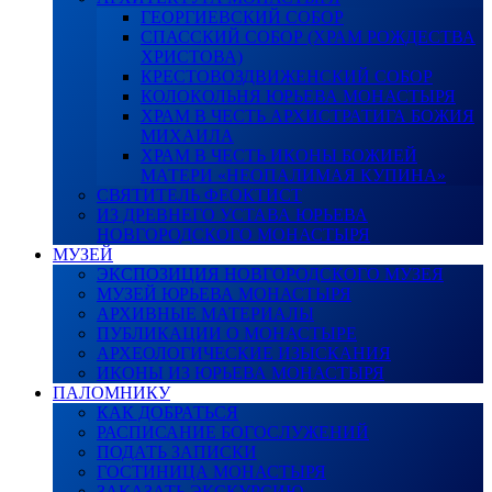
ГЕОРГИЕВСКИЙ СОБОР
СПАССКИЙ СОБОР (ХРАМ РОЖДЕСТВА
ХРИСТОВА)
КРЕСТОВОЗДВИЖЕНСКИЙ СОБОР
КОЛОКОЛЬНЯ ЮРЬЕВА МОНАСТЫРЯ
ХРАМ В ЧЕСТЬ АРХИСТРАТИГА БОЖИЯ
МИХАИЛА
ХРАМ В ЧЕСТЬ ИКОНЫ БОЖИЕЙ
МАТЕРИ «НЕОПАЛИМАЯ КУПИНА»
СВЯТИТЕЛЬ ФЕОКТИСТ
ИЗ ДРЕВНЕГО УСТАВА ЮРЬЕВА
НОВГОРОДСКОГО МОНАСТЫРЯ
МУЗЕЙ
ЭКСПОЗИЦИЯ НОВГОРОДСКОГО МУЗЕЯ
МУЗЕЙ ЮРЬЕВА МОНАСТЫРЯ
АРХИВНЫЕ МАТЕРИАЛЫ
ПУБЛИКАЦИИ О МОНАСТЫРЕ
АРХЕОЛОГИЧЕСКИЕ ИЗЫСКАНИЯ
ИКОНЫ ИЗ ЮРЬЕВА МОНАСТЫРЯ
ПАЛОМНИКУ
КАК ДОБРАТЬСЯ
РАСПИСАНИЕ БОГОСЛУЖЕНИЙ
ПОДАТЬ ЗАПИСКИ
ГОСТИНИЦА МОНАСТЫРЯ
ЗАКАЗАТЬ ЭКСКУРСИЮ