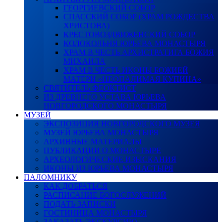
ГЕОРГИЕВСКИЙ СОБОР
СПАССКИЙ СОБОР (ХРАМ РОЖДЕСТВА
ХРИСТОВА)
КРЕСТОВОЗДВИЖЕНСКИЙ СОБОР
КОЛОКОЛЬНЯ ЮРЬЕВА МОНАСТЫРЯ
ХРАМ В ЧЕСТЬ АРХИСТРАТИГА БОЖИЯ
МИХАИЛА
ХРАМ В ЧЕСТЬ ИКОНЫ БОЖИЕЙ
МАТЕРИ «НЕОПАЛИМАЯ КУПИНА»
СВЯТИТЕЛЬ ФЕОКТИСТ
ИЗ ДРЕВНЕГО УСТАВА ЮРЬЕВА
НОВГОРОДСКОГО МОНАСТЫРЯ
МУЗЕЙ
ЭКСПОЗИЦИЯ НОВГОРОДСКОГО МУЗЕЯ
МУЗЕЙ ЮРЬЕВА МОНАСТЫРЯ
АРХИВНЫЕ МАТЕРИАЛЫ
ПУБЛИКАЦИИ О МОНАСТЫРЕ
АРХЕОЛОГИЧЕСКИЕ ИЗЫСКАНИЯ
ИКОНЫ ИЗ ЮРЬЕВА МОНАСТЫРЯ
ПАЛОМНИКУ
КАК ДОБРАТЬСЯ
РАСПИСАНИЕ БОГОСЛУЖЕНИЙ
ПОДАТЬ ЗАПИСКИ
ГОСТИНИЦА МОНАСТЫРЯ
ЗАКАЗАТЬ ЭКСКУРСИЮ