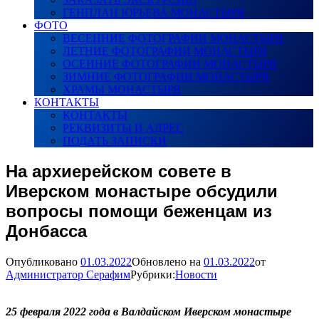
ГЕНПЛАН ЮРЬЕВА МОНАСТЫРЯ
ФОТО
ВЕСЕННИЕ ФОТОГРАФИИ МОНАСТЫРЯ
ЛЕТНИЕ ФОТОГРАФИИ МОНАСТЫРЯ
ОСЕННИЕ ФОТОГРАФИИ МОНАСТЫРЯ
ЗИМНИЕ ФОТОГРАФИИ МОНАСТЫРЯ
ХРАМЫ МОНАСТЫРЯ
КОНТАКТЫ
КОНТАКТЫ
РЕКВИЗИТЫ И АДРЕС
ПОДАТЬ ЗАПИСКИ
На архиерейском совете в
Иверском монастыре обсудили
вопросы помощи беженцам из
Донбасса
Опубликовано
01.03.2022
Обновлено на
01.03.2022
от
Администратор Серафим
Рубрики:
Новости
25 февраля 2022 года в Валдайском Иверском монастыре