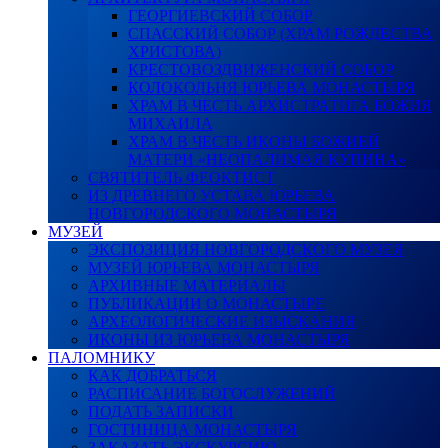
ГЕОРГИЕВСКИЙ СОБОР
СПАССКИЙ СОБОР (ХРАМ РОЖДЕСТВА
ХРИСТОВА)
КРЕСТОВОЗДВИЖЕНСКИЙ СОБОР
КОЛОКОЛЬНЯ ЮРЬЕВА МОНАСТЫРЯ
ХРАМ В ЧЕСТЬ АРХИСТРАТИГА БОЖИЯ
МИХАИЛА
ХРАМ В ЧЕСТЬ ИКОНЫ БОЖИЕЙ
МАТЕРИ «НЕОПАЛИМАЯ КУПИНА»
СВЯТИТЕЛЬ ФЕОКТИСТ
ИЗ ДРЕВНЕГО УСТАВА ЮРЬЕВА
НОВГОРОДСКОГО МОНАСТЫРЯ
МУЗЕЙ
ЭКСПОЗИЦИЯ НОВГОРОДСКОГО МУЗЕЯ
МУЗЕЙ ЮРЬЕВА МОНАСТЫРЯ
АРХИВНЫЕ МАТЕРИАЛЫ
ПУБЛИКАЦИИ О МОНАСТЫРЕ
АРХЕОЛОГИЧЕСКИЕ ИЗЫСКАНИЯ
ИКОНЫ ИЗ ЮРЬЕВА МОНАСТЫРЯ
ПАЛОМНИКУ
КАК ДОБРАТЬСЯ
РАСПИСАНИЕ БОГОСЛУЖЕНИЙ
ПОДАТЬ ЗАПИСКИ
ГОСТИНИЦА МОНАСТЫРЯ
ЗАКАЗАТЬ ЭКСКУРСИЮ