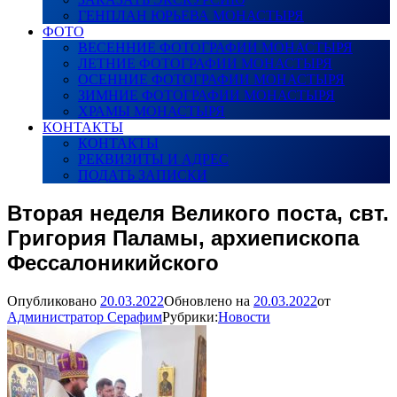
ГЕНПЛАН ЮРЬЕВА МОНАСТЫРЯ
ФОТО
ВЕСЕННИЕ ФОТОГРАФИИ МОНАСТЫРЯ
ЛЕТНИЕ ФОТОГРАФИИ МОНАСТЫРЯ
ОСЕННИЕ ФОТОГРАФИИ МОНАСТЫРЯ
ЗИМНИЕ ФОТОГРАФИИ МОНАСТЫРЯ
ХРАМЫ МОНАСТЫРЯ
КОНТАКТЫ
КОНТАКТЫ
РЕКВИЗИТЫ И АДРЕС
ПОДАТЬ ЗАПИСКИ
Вторая неделя Великого поста, свт.
Григория Паламы, архиепископа
Фессалоникийского
Опубликовано
20.03.2022
Обновлено на
20.03.2022
от
Администратор Серафим
Рубрики:
Новости