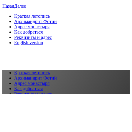
Назад
Далее
Краткая летопись
Архимандрит Фотий
Адрес монастыря
Как добраться
Реквизиты и адрес
English version
Краткая летопись
Архимандрит Фотий
Адрес монастыря
Как добраться
Реквизиты и адрес
English version
ВКонтакте
E-mail
© Свято-Юрьев мужской монастырь. Все права защищены.
Вернуться наверх