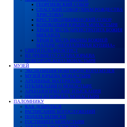
ГЕОРГИЕВСКИЙ СОБОР
СПАССКИЙ СОБОР (ХРАМ РОЖДЕСТВА
ХРИСТОВА)
КРЕСТОВОЗДВИЖЕНСКИЙ СОБОР
КОЛОКОЛЬНЯ ЮРЬЕВА МОНАСТЫРЯ
ХРАМ В ЧЕСТЬ АРХИСТРАТИГА БОЖИЯ
МИХАИЛА
ХРАМ В ЧЕСТЬ ИКОНЫ БОЖИЕЙ
МАТЕРИ «НЕОПАЛИМАЯ КУПИНА»
СВЯТИТЕЛЬ ФЕОКТИСТ
ИЗ ДРЕВНЕГО УСТАВА ЮРЬЕВА
НОВГОРОДСКОГО МОНАСТЫРЯ
МУЗЕЙ
ЭКСПОЗИЦИЯ НОВГОРОДСКОГО МУЗЕЯ
МУЗЕЙ ЮРЬЕВА МОНАСТЫРЯ
АРХИВНЫЕ МАТЕРИАЛЫ
ПУБЛИКАЦИИ О МОНАСТЫРЕ
АРХЕОЛОГИЧЕСКИЕ ИЗЫСКАНИЯ
ИКОНЫ ИЗ ЮРЬЕВА МОНАСТЫРЯ
ПАЛОМНИКУ
КАК ДОБРАТЬСЯ
РАСПИСАНИЕ БОГОСЛУЖЕНИЙ
ПОДАТЬ ЗАПИСКИ
ГОСТИНИЦА МОНАСТЫРЯ
ЗАКАЗАТЬ ЭКСКУРСИЮ