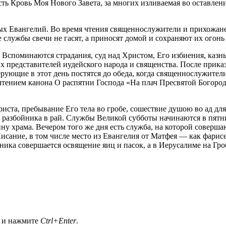
 есть Кровь Моя Нового Завета, за многих изливаемая во оставле
ных Евангелий. Во время чтения священнослужители и прихожане 
 службы свечи не гасят, а приносят домой и сохраняют их огонь
Вспоминаются страдания, суд над Христом, Его избиения, казнь
ых представителей иудейского народа и священства. После при
рующие в этот день постятся до обеда, когда священнослужител
 чтением канона О распятии Господа «На плач Пресвятой Богор
ста, пребывание Его тела во гробе, сошествие душою во ад для
 разбойника в рай. Службы Великой субботы начинаются в пятн
ину храма. Вечером того же дня есть служба, на которой совер
сание, в том числе место из Евангелия от Матфея — как фарисе
дника совершается освящение яиц и пасок, а в Иерусалиме на Гр
а и нажмите
Ctrl+Enter
.