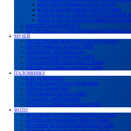
КРЕСТОВОЗДВИЖЕНСКИЙ СОБОР
КОЛОКОЛЬНЯ ЮРЬЕВА МОНАСТЫРЯ
ХРАМ В ЧЕСТЬ АРХИСТРАТИГА БОЖИЯ
ХРАМ В ЧЕСТЬ ИКОНЫ БОЖИЕЙ МАТЕР
СВЯТИТЕЛЬ ФЕОКТИСТ
ИЗ ДРЕВНЕГО УСТАВА ЮРЬЕВА НОВГОРОДС
МУЗЕЙ
ЭКСПОЗИЦИЯ НОВГОРОДСКОГО МУЗЕЯ
МУЗЕЙ ЮРЬЕВА МОНАСТЫРЯ
АРХИВНЫЕ МАТЕРИАЛЫ
ПУБЛИКАЦИИ О МОНАСТЫРЕ
АРХЕОЛОГИЧЕСКИЕ ИЗЫСКАНИЯ
ИКОНЫ ИЗ ЮРЬЕВА МОНАСТЫРЯ
ПАЛОМНИКУ
КАК ДОБРАТЬСЯ
РАСПИСАНИЕ БОГОСЛУЖЕНИЙ
ПОДАТЬ ЗАПИСКИ
ГОСТИНИЦА МОНАСТЫРЯ
ЗАКАЗАТЬ ЭКСКУРСИЮ
ГЕНПЛАН ЮРЬЕВА МОНАСТЫРЯ
ФОТО
ВЕСЕННИЕ ФОТОГРАФИИ МОНАСТЫРЯ
ЛЕТНИЕ ФОТОГРАФИИ МОНАСТЫРЯ
ОСЕННИЕ ФОТОГРАФИИ МОНАСТЫРЯ
ЗИМНИЕ ФОТОГРАФИИ МОНАСТЫРЯ