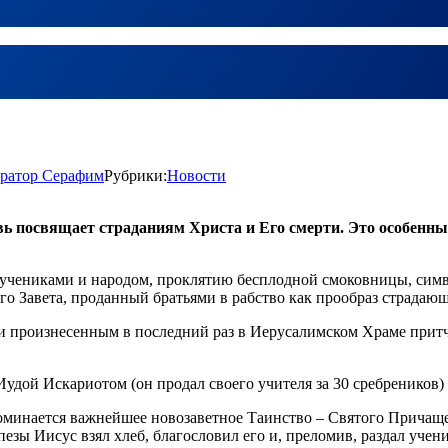
ратор Серафим
Рубрики:
Новости
ковь посвящает страданиям Христа и Его смерти. Это особен
учениками и народом, проклятию бесплодной смоковницы, симв
о Завета, проданный братьями в рабство как прообраз страдающ
 произнесенным в последний раз в Иерусалимском Храме притча
удой Искариотом (он продал своего учителя за 30 сребреников)
оминается важнейшее новозаветное Таинство – Святого Причаще
пезы Иисус взял хлеб, благословил его и, преломив, раздал учен