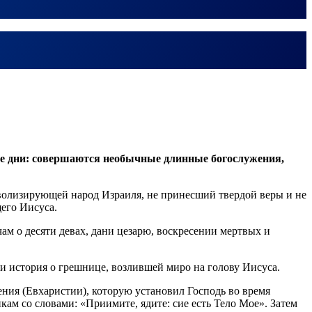
ные дни: совершаются необычные длинные богослужения,
олизирующей народ Израиля, не принесший твердой веры и не
его Иисуса.
м о десяти девах, дани цезарю, воскресении мертвых и
 и история о грешнице, возлившей миро на голову Иисуса.
ния (Евхаристии), которую установил Господь во время
икам со словами: «Приимите, ядите: сие есть Тело Мое». Затем