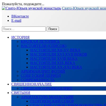
Пожалуйста, подождите...
Перейти
Свято-Юрьев мужской мо
к
ВКонтакте
содержимому
E-mail
Найти:
ИСТОРИЯ
КРАТКАЯ ЛЕТОПИСЬ
НАСТОЯТЕЛИ (СПИСОК)
НАСТОЯТЕЛИ XII-XV ВЕКА
НАСТОЯТЕЛИ XVI-XVII ВЕКОВ
НАСТОЯТЕЛИ XVIII ВЕКА
НАСТОЯТЕЛИ XIX ВЕКА
НАСТОЯТЕЛИ XX-XXI ВЕКА
АРХИМАНДРИТ ФОТИЙ
СОВЕТСКИЙ ПЕРИОД
СОВРЕМЕННОСТЬ
СВЯЩЕННОНАЧАЛИЕ
СВЯЩЕННОАРХИМАНДРИТ
СВЯТЫНИ
АРХИТЕКТУРА МОНАСТЫРЯ
ГЕОРГИЕВСКИЙ СОБОР
СПАССКИЙ СОБОР (ХРАМ РОЖДЕСТВА 