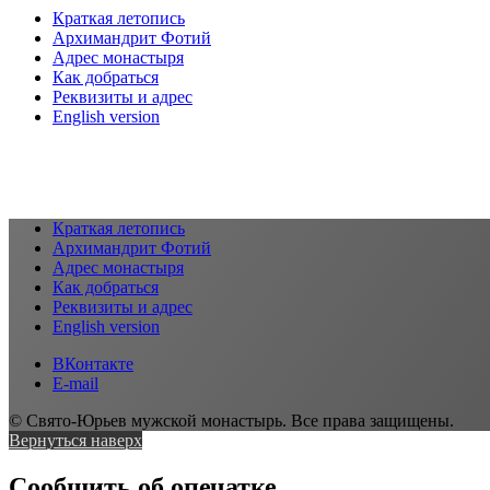
Краткая летопись
Архимандрит Фотий
Адрес монастыря
Как добраться
Реквизиты и адрес
English version
Краткая летопись
Архимандрит Фотий
Адрес монастыря
Как добраться
Реквизиты и адрес
English version
ВКонтакте
E-mail
© Свято-Юрьев мужской монастырь. Все права защищены.
Вернуться наверх
Сообщить об опечатке