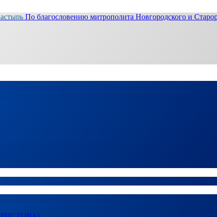
настырь
По благословению митрополита Новгородского и Старор
ХРИСТОВА)