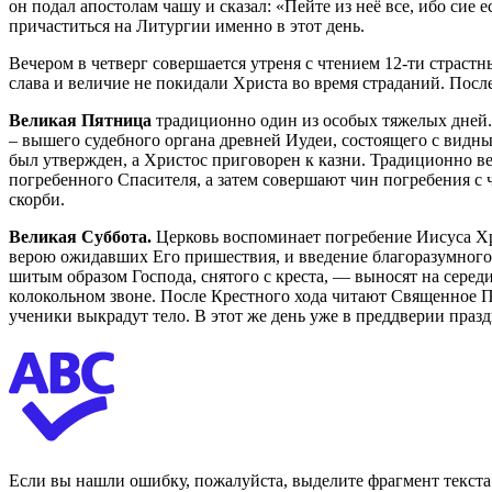
он подал апостолам чашу и сказал: «Пейте из неё все, ибо сие
причаститься на Литургии именно в этот день.
Вечером в четверг совершается утреня с чтением 12-ти страст
слава и величие не покидали Христа во время страданий. После
Великая Пятница
традиционно один из особых тяжелых дней. 
– вышего судебного органа древней Иудеи, состоящего с видн
был утвержден, а Христос приговорен к казни. Традиционно ве
погребенного Спасителя, а затем совершают чин погребения с
скорби.
Великая Суббота.
Церковь воспоминает погребение Иисуса Хри
верою ожидавших Его пришествия, и введение благоразумного
шитым образом Господа, снятого с креста, — выносят на серед
колокольном звоне. После Крестного хода читают Священное Пи
ученики выкрадут тело. В этот же день уже в преддверии праз
Если вы нашли ошибку, пожалуйста, выделите фрагмент текст