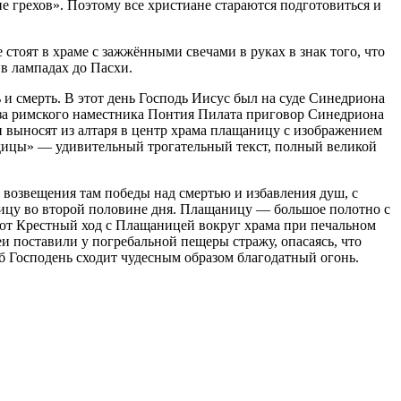
ние грехов». Поэтому все христиане стараются подготовиться и
стоят в храме с зажжёнными свечами в руках в знак того, что
 в лампадах до Пасхи.
 и смерть. В этот день Господь Иисус был на суде Синедриона
каза римского наместника Понтия Пилата приговор Синедриона
и выносят из алтаря в центр храма плащаницу с изображением
одицы» — удивительный трогательный текст, полный великой
 возвещения там победы над смертью и избавления душ, с
ицу во второй половине дня. Плащаницу — большое полотно с
шают Крестный ход с Плащаницей вокруг храма при печальном
и поставили у погребальной пещеры стражу, опасаясь, что
об Господень сходит чудесным образом благодатный огонь.