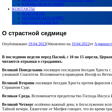
ХРАМЫ МОНАСТЫРЯ
КОНТАКТЫ
КОНТАКТЫ
РЕКВИЗИТЫ И АДРЕС
ПОДАТЬ ЗАПИСКИ
О страстной седмице
Опубликовано
19.04.2022
Обновлено на
19.04.2022
от
Админист
В последнюю неделю перед Пасхой, с 10 по 15 апреля, Цер
читаются отрывки о страданиях.
Великий Понедельник
посвящен последним беседам Христа с 
узнавший Спасителя. Вспоминается праведник Иосиф из Ветхог
Великий Вторник
посвящен беседам Христа против фарисеев и
Страшном Суде.
Великая Среда.
Вспоминается предательство Господа Иисуса И
Великий Четверг
особенно важный день: в богослужении всп
Тайной вечери. Евангелие от Матфея говорит, что во время тра