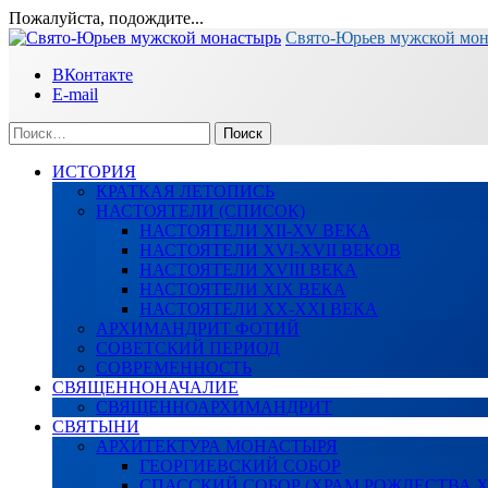
Пожалуйста, подождите...
Перейти
Свято-Юрьев мужской мо
к
ВКонтакте
содержимому
E-mail
Найти:
ИСТОРИЯ
КРАТКАЯ ЛЕТОПИСЬ
НАСТОЯТЕЛИ (СПИСОК)
НАСТОЯТЕЛИ XII-XV ВЕКА
НАСТОЯТЕЛИ XVI-XVII ВЕКОВ
НАСТОЯТЕЛИ XVIII ВЕКА
НАСТОЯТЕЛИ XIX ВЕКА
НАСТОЯТЕЛИ XX-XXI ВЕКА
АРХИМАНДРИТ ФОТИЙ
СОВЕТСКИЙ ПЕРИОД
СОВРЕМЕННОСТЬ
СВЯЩЕННОНАЧАЛИЕ
СВЯЩЕННОАРХИМАНДРИТ
СВЯТЫНИ
АРХИТЕКТУРА МОНАСТЫРЯ
ГЕОРГИЕВСКИЙ СОБОР
СПАССКИЙ СОБОР (ХРАМ РОЖДЕСТВА 