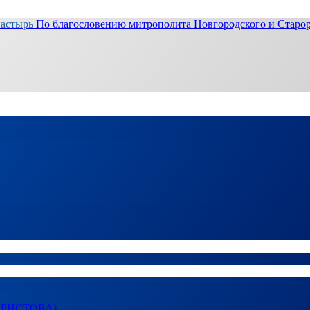
настырь
По благословению митрополита Новгородского и Старор
ХРИСТОВА)