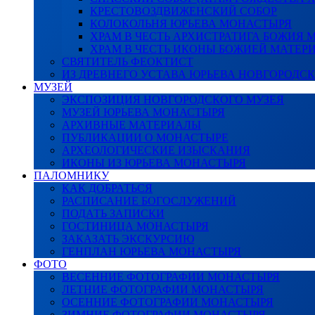
КРЕСТОВОЗДВИЖЕНСКИЙ СОБОР
КОЛОКОЛЬНЯ ЮРЬЕВА МОНАСТЫРЯ
ХРАМ В ЧЕСТЬ АРХИСТРАТИГА БОЖИЯ
ХРАМ В ЧЕСТЬ ИКОНЫ БОЖИЕЙ МАТЕР
СВЯТИТЕЛЬ ФЕОКТИСТ
ИЗ ДРЕВНЕГО УСТАВА ЮРЬЕВА НОВГОРОДС
МУЗЕЙ
ЭКСПОЗИЦИЯ НОВГОРОДСКОГО МУЗЕЯ
МУЗЕЙ ЮРЬЕВА МОНАСТЫРЯ
АРХИВНЫЕ МАТЕРИАЛЫ
ПУБЛИКАЦИИ О МОНАСТЫРЕ
АРХЕОЛОГИЧЕСКИЕ ИЗЫСКАНИЯ
ИКОНЫ ИЗ ЮРЬЕВА МОНАСТЫРЯ
ПАЛОМНИКУ
КАК ДОБРАТЬСЯ
РАСПИСАНИЕ БОГОСЛУЖЕНИЙ
ПОДАТЬ ЗАПИСКИ
ГОСТИНИЦА МОНАСТЫРЯ
ЗАКАЗАТЬ ЭКСКУРСИЮ
ГЕНПЛАН ЮРЬЕВА МОНАСТЫРЯ
ФОТО
ВЕСЕННИЕ ФОТОГРАФИИ МОНАСТЫРЯ
ЛЕТНИЕ ФОТОГРАФИИ МОНАСТЫРЯ
ОСЕННИЕ ФОТОГРАФИИ МОНАСТЫРЯ
ЗИМНИЕ ФОТОГРАФИИ МОНАСТЫРЯ