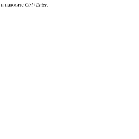
а и нажмите
Ctrl+Enter
.