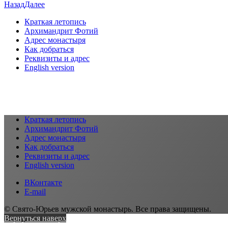
Назад
Далее
Краткая летопись
Архимандрит Фотий
Адрес монастыря
Как добраться
Реквизиты и адрес
English version
Краткая летопись
Архимандрит Фотий
Адрес монастыря
Как добраться
Реквизиты и адрес
English version
ВКонтакте
E-mail
© Свято-Юрьев мужской монастырь. Все права защищены.
Вернуться наверх