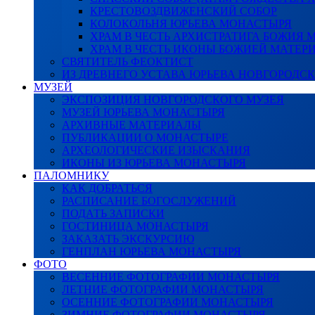
КРЕСТОВОЗДВИЖЕНСКИЙ СОБОР
КОЛОКОЛЬНЯ ЮРЬЕВА МОНАСТЫРЯ
ХРАМ В ЧЕСТЬ АРХИСТРАТИГА БОЖИЯ
ХРАМ В ЧЕСТЬ ИКОНЫ БОЖИЕЙ МАТЕР
СВЯТИТЕЛЬ ФЕОКТИСТ
ИЗ ДРЕВНЕГО УСТАВА ЮРЬЕВА НОВГОРОДС
МУЗЕЙ
ЭКСПОЗИЦИЯ НОВГОРОДСКОГО МУЗЕЯ
МУЗЕЙ ЮРЬЕВА МОНАСТЫРЯ
АРХИВНЫЕ МАТЕРИАЛЫ
ПУБЛИКАЦИИ О МОНАСТЫРЕ
АРХЕОЛОГИЧЕСКИЕ ИЗЫСКАНИЯ
ИКОНЫ ИЗ ЮРЬЕВА МОНАСТЫРЯ
ПАЛОМНИКУ
КАК ДОБРАТЬСЯ
РАСПИСАНИЕ БОГОСЛУЖЕНИЙ
ПОДАТЬ ЗАПИСКИ
ГОСТИНИЦА МОНАСТЫРЯ
ЗАКАЗАТЬ ЭКСКУРСИЮ
ГЕНПЛАН ЮРЬЕВА МОНАСТЫРЯ
ФОТО
ВЕСЕННИЕ ФОТОГРАФИИ МОНАСТЫРЯ
ЛЕТНИЕ ФОТОГРАФИИ МОНАСТЫРЯ
ОСЕННИЕ ФОТОГРАФИИ МОНАСТЫРЯ
ЗИМНИЕ ФОТОГРАФИИ МОНАСТЫРЯ