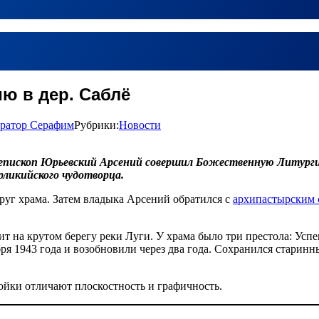
ю в дер. Саблё
ратор Серафим
Рубрики:
Новости
иц, епископ Юрьевский Арсений совершил Божественную Литург
рликийского чудотворца.
руг храма. Затем владыка Арсений обратился с
архипастырским 
т на крутом берегу реки Луги. У храма было три престола: Усп
я 1943 года и возобновили через два года. Сохранился старинны
ойки отличают плоскостность и графичность.