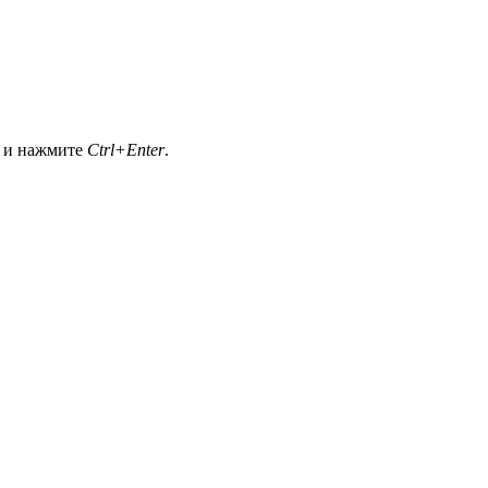
а и нажмите
Ctrl+Enter
.