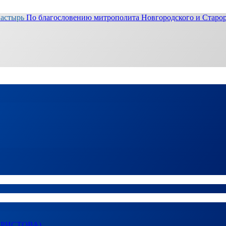
настырь
По благословению митрополита Новгородского и Старор
ХРИСТОВА)