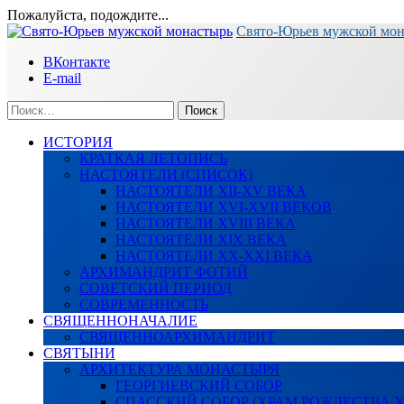
Пожалуйста, подождите...
Перейти
Свято-Юрьев мужской мо
к
ВКонтакте
содержимому
E-mail
Найти:
ИСТОРИЯ
КРАТКАЯ ЛЕТОПИСЬ
НАСТОЯТЕЛИ (СПИСОК)
НАСТОЯТЕЛИ XII-XV ВЕКА
НАСТОЯТЕЛИ XVI-XVII ВЕКОВ
НАСТОЯТЕЛИ XVIII ВЕКА
НАСТОЯТЕЛИ XIX ВЕКА
НАСТОЯТЕЛИ XX-XXI ВЕКА
АРХИМАНДРИТ ФОТИЙ
СОВЕТСКИЙ ПЕРИОД
СОВРЕМЕННОСТЬ
СВЯЩЕННОНАЧАЛИЕ
СВЯЩЕННОАРХИМАНДРИТ
СВЯТЫНИ
АРХИТЕКТУРА МОНАСТЫРЯ
ГЕОРГИЕВСКИЙ СОБОР
СПАССКИЙ СОБОР (ХРАМ РОЖДЕСТВА 