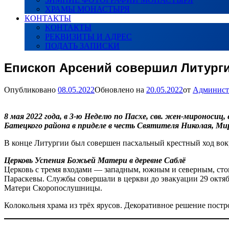
ХРАМЫ МОНАСТЫРЯ
КОНТАКТЫ
КОНТАКТЫ
РЕКВИЗИТЫ И АДРЕС
ПОДАТЬ ЗАПИСКИ
Епископ Арсений совершил Литурги
Опубликовано
08.05.2022
Обновлено на
20.05.2022
от
Админист
8 мая 2022 года, в 3-ю Неделю по Пасхе, свв. жен-миронос
Батецкого района в приделе в честь Святителя Николая, Ми
В конце Литургии был совершен пасхальный крестный ход вок
Церковь Успения Божьей Матери в деревне Саблё
Церковь с тремя входами — западным, южным и северным, стои
Параскевы. Службы совершали в церкви до эвакуации 29 октябр
Матери Скоропослушницы.
Колокольня храма из трёх ярусов. Декоративное решение постр