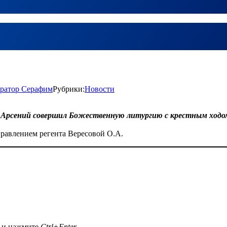
ратор Серафим
Рубрики:
Новости
 Арсений совершил Божественную литургию с крестным ходом 
равлением регента Вересовой О.А.
а и нажмите
Ctrl+Enter
.