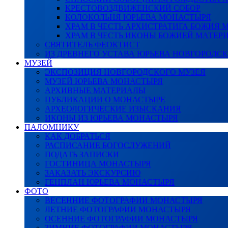
КРЕСТОВОЗДВИЖЕНСКИЙ СОБОР
КОЛОКОЛЬНЯ ЮРЬЕВА МОНАСТЫРЯ
ХРАМ В ЧЕСТЬ АРХИСТРАТИГА БОЖИЯ
ХРАМ В ЧЕСТЬ ИКОНЫ БОЖИЕЙ МАТЕР
СВЯТИТЕЛЬ ФЕОКТИСТ
ИЗ ДРЕВНЕГО УСТАВА ЮРЬЕВА НОВГОРОДС
МУЗЕЙ
ЭКСПОЗИЦИЯ НОВГОРОДСКОГО МУЗЕЯ
МУЗЕЙ ЮРЬЕВА МОНАСТЫРЯ
АРХИВНЫЕ МАТЕРИАЛЫ
ПУБЛИКАЦИИ О МОНАСТЫРЕ
АРХЕОЛОГИЧЕСКИЕ ИЗЫСКАНИЯ
ИКОНЫ ИЗ ЮРЬЕВА МОНАСТЫРЯ
ПАЛОМНИКУ
КАК ДОБРАТЬСЯ
РАСПИСАНИЕ БОГОСЛУЖЕНИЙ
ПОДАТЬ ЗАПИСКИ
ГОСТИНИЦА МОНАСТЫРЯ
ЗАКАЗАТЬ ЭКСКУРСИЮ
ГЕНПЛАН ЮРЬЕВА МОНАСТЫРЯ
ФОТО
ВЕСЕННИЕ ФОТОГРАФИИ МОНАСТЫРЯ
ЛЕТНИЕ ФОТОГРАФИИ МОНАСТЫРЯ
ОСЕННИЕ ФОТОГРАФИИ МОНАСТЫРЯ
ЗИМНИЕ ФОТОГРАФИИ МОНАСТЫРЯ