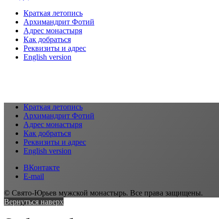
Краткая летопись
Архимандрит Фотий
Адрес монастыря
Как добраться
Реквизиты и адрес
English version
Краткая летопись
Архимандрит Фотий
Адрес монастыря
Как добраться
Реквизиты и адрес
English version
ВКонтакте
E-mail
© Свято-Юрьев мужской монастырь. Все права защищены.
Вернуться наверх