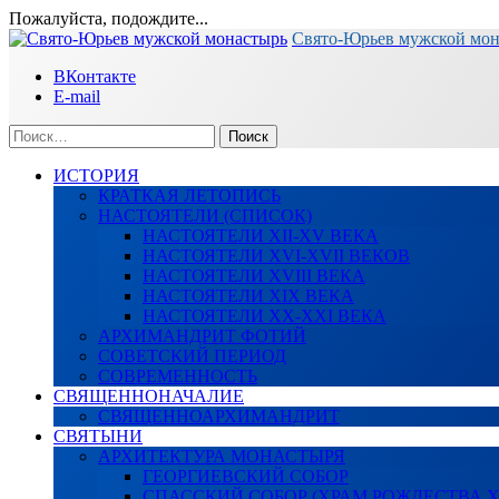
Пожалуйста, подождите...
Перейти
Свято-Юрьев мужской мо
к
ВКонтакте
содержимому
E-mail
Найти:
ИСТОРИЯ
КРАТКАЯ ЛЕТОПИСЬ
НАСТОЯТЕЛИ (СПИСОК)
НАСТОЯТЕЛИ XII-XV ВЕКА
НАСТОЯТЕЛИ XVI-XVII ВЕКОВ
НАСТОЯТЕЛИ XVIII ВЕКА
НАСТОЯТЕЛИ XIX ВЕКА
НАСТОЯТЕЛИ XX-XXI ВЕКА
АРХИМАНДРИТ ФОТИЙ
СОВЕТСКИЙ ПЕРИОД
СОВРЕМЕННОСТЬ
СВЯЩЕННОНАЧАЛИЕ
СВЯЩЕННОАРХИМАНДРИТ
СВЯТЫНИ
АРХИТЕКТУРА МОНАСТЫРЯ
ГЕОРГИЕВСКИЙ СОБОР
СПАССКИЙ СОБОР (ХРАМ РОЖДЕСТВА 