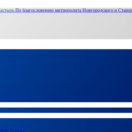
настырь
По благословению митрополита Новгородского и Старор
ХРИСТОВА)