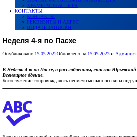
ХРАМЫ МОНАСТЫРЯ
КОНТАКТЫ
КОНТАКТЫ
РЕКВИЗИТЫ И АДРЕС
ПОДАТЬ ЗАПИСКИ
Неделя 4-я по Пасхе
Опубликовано
15.05.2022
Обновлено на
15.05.2022
от
Админист
В Неделю 4-ю по Пасхе, о
расслабленном, епископ Юрьевский
Всенощное бдение.
Богослужение сопровождалось пением смешанного хора под уп
Если вы нашли ошибку, пожалуйста, выделите фрагмент текст