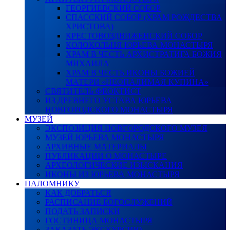
ГЕОРГИЕВСКИЙ СОБОР
СПАССКИЙ СОБОР (ХРАМ РОЖДЕСТВА
ХРИСТОВА)
КРЕСТОВОЗДВИЖЕНСКИЙ СОБОР
КОЛОКОЛЬНЯ ЮРЬЕВА МОНАСТЫРЯ
ХРАМ В ЧЕСТЬ АРХИСТРАТИГА БОЖИЯ
МИХАИЛА
ХРАМ В ЧЕСТЬ ИКОНЫ БОЖИЕЙ
МАТЕРИ «НЕОПАЛИМАЯ КУПИНА»
СВЯТИТЕЛЬ ФЕОКТИСТ
ИЗ ДРЕВНЕГО УСТАВА ЮРЬЕВА
НОВГОРОДСКОГО МОНАСТЫРЯ
МУЗЕЙ
ЭКСПОЗИЦИЯ НОВГОРОДСКОГО МУЗЕЯ
МУЗЕЙ ЮРЬЕВА МОНАСТЫРЯ
АРХИВНЫЕ МАТЕРИАЛЫ
ПУБЛИКАЦИИ О МОНАСТЫРЕ
АРХЕОЛОГИЧЕСКИЕ ИЗЫСКАНИЯ
ИКОНЫ ИЗ ЮРЬЕВА МОНАСТЫРЯ
ПАЛОМНИКУ
КАК ДОБРАТЬСЯ
РАСПИСАНИЕ БОГОСЛУЖЕНИЙ
ПОДАТЬ ЗАПИСКИ
ГОСТИНИЦА МОНАСТЫРЯ
ЗАКАЗАТЬ ЭКСКУРСИЮ