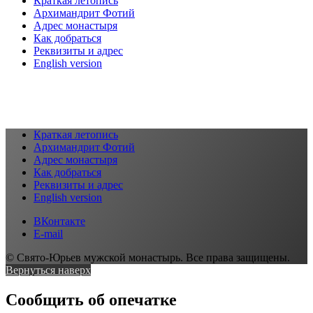
Краткая летопись
Архимандрит Фотий
Адрес монастыря
Как добраться
Реквизиты и адрес
English version
Краткая летопись
Архимандрит Фотий
Адрес монастыря
Как добраться
Реквизиты и адрес
English version
ВКонтакте
E-mail
© Свято-Юрьев мужской монастырь. Все права защищены.
Вернуться наверх
Сообщить об опечатке