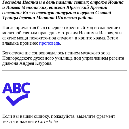
Господня Иоанна и в день памяти святых отроков Иоанна
и Иакова Менюшских, епископ Юрьевский Арсений
совершил Божественную литургию в церкви Святой
Троицы деревни Менюша Шимского района.
После причастия был совершен крестный ход и славление с
молитвой святым праведным отрокам Иоанну и Иакову, чьи
святые мощи покоятся»под спудом» в крипте храма. Затем
владыка произнес
проповедь
.
Богослужение сопровождалось пением мужского хора
Новгородского духовного училища под управлением регента
диакона Андрея Каурова.
Если вы нашли ошибку, пожалуйста, выделите фрагмент
текста и нажмите
Ctrl+Enter
.