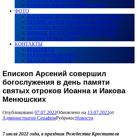
ГЕНПЛАН ЮРЬЕВА МОНАСТЫРЯ
ФОТО
ВЕСЕННИЕ ФОТОГРАФИИ МОНАСТЫРЯ
ЛЕТНИЕ ФОТОГРАФИИ МОНАСТЫРЯ
ОСЕННИЕ ФОТОГРАФИИ МОНАСТЫРЯ
ЗИМНИЕ ФОТОГРАФИИ МОНАСТЫРЯ
ХРАМЫ МОНАСТЫРЯ
КОНТАКТЫ
КОНТАКТЫ
РЕКВИЗИТЫ И АДРЕС
ПОДАТЬ ЗАПИСКИ
Епископ Арсений совершил
богослужения в день памяти
святых отроков Иоанна и Иакова
Менюшских
Опубликовано
07.07.2022
Обновлено на
13.07.2022
от
Администратор Серафим
Рубрики:
Новости
7 июля 2022 года, в праздник Рождества Крестителя