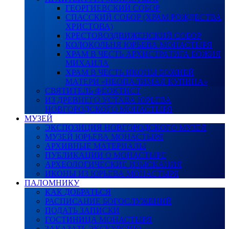
ГЕОРГИЕВСКИЙ СОБОР
СПАССКИЙ СОБОР (ХРАМ РОЖДЕСТВА
ХРИСТОВА)
КРЕСТОВОЗДВИЖЕНСКИЙ СОБОР
КОЛОКОЛЬНЯ ЮРЬЕВА МОНАСТЫРЯ
ХРАМ В ЧЕСТЬ АРХИСТРАТИГА БОЖИЯ
МИХАИЛА
ХРАМ В ЧЕСТЬ ИКОНЫ БОЖИЕЙ
МАТЕРИ «НЕОПАЛИМАЯ КУПИНА»
СВЯТИТЕЛЬ ФЕОКТИСТ
ИЗ ДРЕВНЕГО УСТАВА ЮРЬЕВА
НОВГОРОДСКОГО МОНАСТЫРЯ
МУЗЕЙ
ЭКСПОЗИЦИЯ НОВГОРОДСКОГО МУЗЕЯ
МУЗЕЙ ЮРЬЕВА МОНАСТЫРЯ
АРХИВНЫЕ МАТЕРИАЛЫ
ПУБЛИКАЦИИ О МОНАСТЫРЕ
АРХЕОЛОГИЧЕСКИЕ ИЗЫСКАНИЯ
ИКОНЫ ИЗ ЮРЬЕВА МОНАСТЫРЯ
ПАЛОМНИКУ
КАК ДОБРАТЬСЯ
РАСПИСАНИЕ БОГОСЛУЖЕНИЙ
ПОДАТЬ ЗАПИСКИ
ГОСТИНИЦА МОНАСТЫРЯ
ЗАКАЗАТЬ ЭКСКУРСИЮ