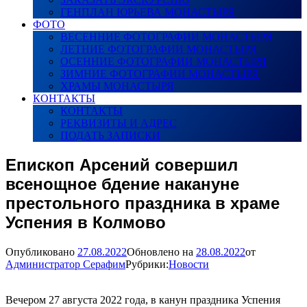
ГЕНПЛАН ЮРЬЕВА МОНАСТЫРЯ
ФОТО
ВЕСЕННИЕ ФОТОГРАФИИ МОНАСТЫРЯ
ЛЕТНИЕ ФОТОГРАФИИ МОНАСТЫРЯ
ОСЕННИЕ ФОТОГРАФИИ МОНАСТЫРЯ
ЗИМНИЕ ФОТОГРАФИИ МОНАСТЫРЯ
ХРАМЫ МОНАСТЫРЯ
КОНТАКТЫ
КОНТАКТЫ
РЕКВИЗИТЫ И АДРЕС
ПОДАТЬ ЗАПИСКИ
Епископ Арсений совершил
всенощное бдение накануне
престольного праздника в храме
Успения в Колмово
Опубликовано
27.08.2022
Обновлено на
28.08.2022
от
Администратор Серафим
Рубрики:
Новости
Вечером 27 августа 2022 года, в канун праздника Успения