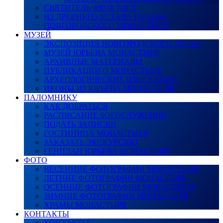
СВЯТИТЕЛЬ ФЕОКТИСТ
ИЗ ДРЕВНЕГО УСТАВА ЮРЬЕВА
НОВГОРОДСКОГО МОНАСТЫРЯ
МУЗЕЙ
ЭКСПОЗИЦИЯ НОВГОРОДСКОГО МУЗЕЯ
МУЗЕЙ ЮРЬЕВА МОНАСТЫРЯ
АРХИВНЫЕ МАТЕРИАЛЫ
ПУБЛИКАЦИИ О МОНАСТЫРЕ
АРХЕОЛОГИЧЕСКИЕ ИЗЫСКАНИЯ
ИКОНЫ ИЗ ЮРЬЕВА МОНАСТЫРЯ
ПАЛОМНИКУ
КАК ДОБРАТЬСЯ
РАСПИСАНИЕ БОГОСЛУЖЕНИЙ
ПОДАТЬ ЗАПИСКИ
ГОСТИНИЦА МОНАСТЫРЯ
ЗАКАЗАТЬ ЭКСКУРСИЮ
ГЕНПЛАН ЮРЬЕВА МОНАСТЫРЯ
ФОТО
ВЕСЕННИЕ ФОТОГРАФИИ МОНАСТЫРЯ
ЛЕТНИЕ ФОТОГРАФИИ МОНАСТЫРЯ
ОСЕННИЕ ФОТОГРАФИИ МОНАСТЫРЯ
ЗИМНИЕ ФОТОГРАФИИ МОНАСТЫРЯ
ХРАМЫ МОНАСТЫРЯ
КОНТАКТЫ
КОНТАКТЫ