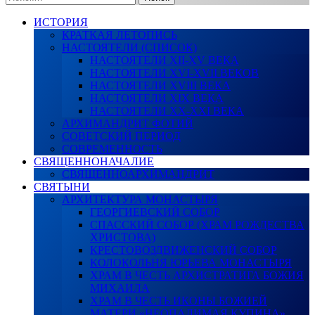
ИСТОРИЯ
КРАТКАЯ ЛЕТОПИСЬ
НАСТОЯТЕЛИ (СПИСОК)
НАСТОЯТЕЛИ XII-XV ВЕКА
НАСТОЯТЕЛИ XVI-XVII ВЕКОВ
НАСТОЯТЕЛИ XVIII ВЕКА
НАСТОЯТЕЛИ XIX ВЕКА
НАСТОЯТЕЛИ XX-XXI ВЕКА
АРХИМАНДРИТ ФОТИЙ
СОВЕТСКИЙ ПЕРИОД
СОВРЕМЕННОСТЬ
СВЯЩЕННОНАЧАЛИЕ
СВЯЩЕННОАРХИМАНДРИТ
СВЯТЫНИ
АРХИТЕКТУРА МОНАСТЫРЯ
ГЕОРГИЕВСКИЙ СОБОР
СПАССКИЙ СОБОР (ХРАМ РОЖДЕСТВА
ХРИСТОВА)
КРЕСТОВОЗДВИЖЕНСКИЙ СОБОР
КОЛОКОЛЬНЯ ЮРЬЕВА МОНАСТЫРЯ
ХРАМ В ЧЕСТЬ АРХИСТРАТИГА БОЖИЯ
МИХАИЛА
ХРАМ В ЧЕСТЬ ИКОНЫ БОЖИЕЙ
МАТЕРИ «НЕОПАЛИМАЯ КУПИНА»