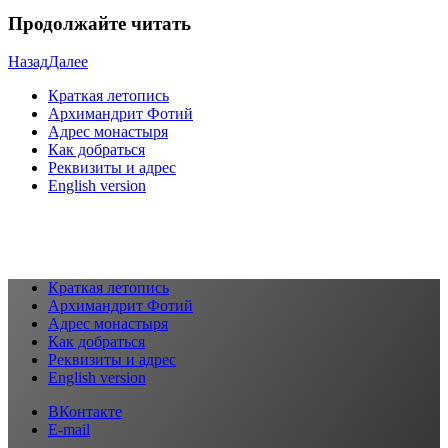
Продолжайте читать
Назад
Далее
Краткая летопись
Архимандрит Фотий
Адрес монастыря
Как добраться
Реквизиты и адрес
English version
Краткая летопись
Архимандрит Фотий
Адрес монастыря
Как добраться
Реквизиты и адрес
English version
ВКонтакте
E-mail