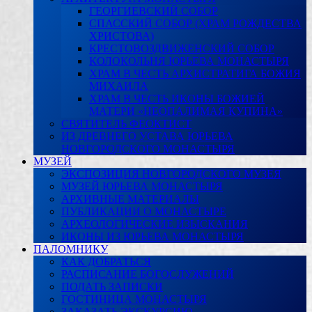
ГЕОРГИЕВСКИЙ СОБОР
СПАССКИЙ СОБОР (ХРАМ РОЖДЕСТВА
ХРИСТОВА)
КРЕСТОВОЗДВИЖЕНСКИЙ СОБОР
КОЛОКОЛЬНЯ ЮРЬЕВА МОНАСТЫРЯ
ХРАМ В ЧЕСТЬ АРХИСТРАТИГА БОЖИЯ
МИХАИЛА
ХРАМ В ЧЕСТЬ ИКОНЫ БОЖИЕЙ
МАТЕРИ «НЕОПАЛИМАЯ КУПИНА»
СВЯТИТЕЛЬ ФЕОКТИСТ
ИЗ ДРЕВНЕГО УСТАВА ЮРЬЕВА
НОВГОРОДСКОГО МОНАСТЫРЯ
МУЗЕЙ
ЭКСПОЗИЦИЯ НОВГОРОДСКОГО МУЗЕЯ
МУЗЕЙ ЮРЬЕВА МОНАСТЫРЯ
АРХИВНЫЕ МАТЕРИАЛЫ
ПУБЛИКАЦИИ О МОНАСТЫРЕ
АРХЕОЛОГИЧЕСКИЕ ИЗЫСКАНИЯ
ИКОНЫ ИЗ ЮРЬЕВА МОНАСТЫРЯ
ПАЛОМНИКУ
КАК ДОБРАТЬСЯ
РАСПИСАНИЕ БОГОСЛУЖЕНИЙ
ПОДАТЬ ЗАПИСКИ
ГОСТИНИЦА МОНАСТЫРЯ
ЗАКАЗАТЬ ЭКСКУРСИЮ