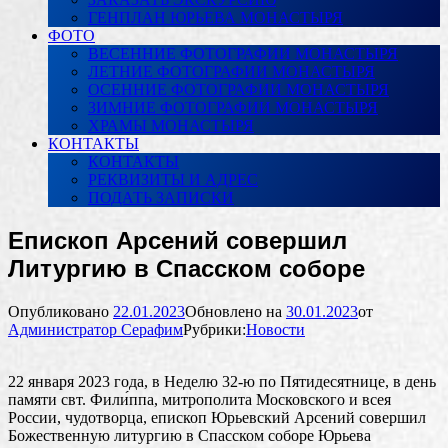
ГЕНПЛАН ЮРЬЕВА МОНАСТЫРЯ
ФОТО
ВЕСЕННИЕ ФОТОГРАФИИ МОНАСТЫРЯ
ЛЕТНИЕ ФОТОГРАФИИ МОНАСТЫРЯ
ОСЕННИЕ ФОТОГРАФИИ МОНАСТЫРЯ
ЗИМНИЕ ФОТОГРАФИИ МОНАСТЫРЯ
ХРАМЫ МОНАСТЫРЯ
КОНТАКТЫ
КОНТАКТЫ
РЕКВИЗИТЫ И АДРЕС
ПОДАТЬ ЗАПИСКИ
Епископ Арсений совершил
Литургию в Спасском соборе
Опубликовано
22.01.2023
Обновлено на
30.01.2023
от
Администратор Серафим
Рубрики:
Новости
22 января 2023 года, в Неделю 32-ю по Пятидесятнице, в день
памяти свт. Фили́ппа, митрополита Московского и всея
России, чудотворца, епископ Юрьевский Арсений совершил
Божественную литургию в Спасском соборе Юрьева