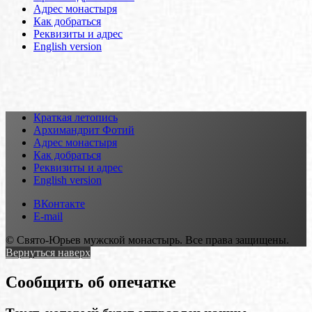
Адрес монастыря
Как добраться
Реквизиты и адрес
English version
Краткая летопись
Архимандрит Фотий
Адрес монастыря
Как добраться
Реквизиты и адрес
English version
ВКонтакте
E-mail
© Свято-Юрьев мужской монастырь. Все права защищены.
Вернуться наверх
Сообщить об опечатке