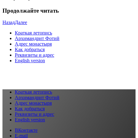
Продолжайте читать
Назад
Далее
Краткая летопись
Архимандрит Фотий
Адрес монастыря
Как добраться
Реквизиты и адрес
English version
Краткая летопись
Архимандрит Фотий
Адрес монастыря
Как добраться
Реквизиты и адрес
English version
ВКонтакте
E-mail