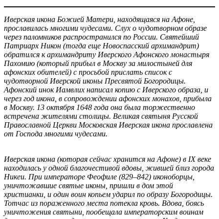
Иверская икона Божией Матери, находящаяся на Афоне,
прославилась многими чудесами. Слух о чудотворном образе
через паломников распространился по России. Святейший
Патриарх Никон (тогда еще Новоспасский архимандрит)
обратился к архимандриту Иверского Афонского монастыря
Пахомию (который прибыл в Москву за милостыней для
афонских обителей) с просьбой прислать список с
чудотворной Иверской иконы Пресвятой Богородицы.
Афонский инок Иамвлих написал копию с Иверского образа, и
через год икона, в сопровождении афонских монахов, прибыла
в Москву. 13 октября 1648 года она была торжественно
встречена жителями столицы. Великая святыня Русской
Православной Церкви Московская Иверская икона прославлена
от Господа многими чудесами.
Иверская икона (которая сейчас хранится на Афоне) в IX веке
находилась у одной благочестивой вдовы, жившей близ города
Никеи. При императоре Феофиле (829–842) иконоборцы,
уничтожавшие святые иконы, пришли в дом этой
христианки, и один воин копьем ударил по образу Богородицы.
Тотчас из пораженного места потекла кровь. Вдова, боясь
уничтожения святыни, пообещала императорским воинам