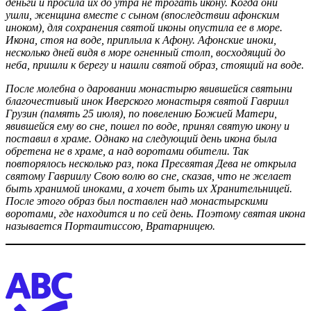
деньги и просила их до утра не трогать икону. Когда они
ушли, женщина вместе с сыном (впоследствии афонским
иноком), для сохранения святой иконы опустила ее в море.
Икона, стоя на воде, приплыла к Афону. Афонские иноки,
несколько дней видя в море огненный столп, восходящий до
неба, пришли к берегу и нашли святой образ, стоящий на воде.
После молебна о даровании монастырю явившейся святыни
благочестивый инок Иверского монастыря святой Гавриил
Грузин (память 25 июля), по повелению Божией Матери,
явившейся ему во сне, пошел по воде, принял святую икону и
поставил в храме. Однако на следующий день икона была
обретена не в храме, а над воротами обители. Так
повторялось несколько раз, пока Пресвятая Дева не открыла
святому Гавриилу Свою волю во сне, сказав, что не желает
быть хранимой иноками, а хочет быть их Хранительницей.
После этого образ был поставлен над монастырскими
воротами, где находится и по сей день. Поэтому святая икона
называется Портаитиссою, Вратарницею.