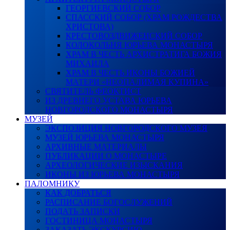
ГЕОРГИЕВСКИЙ СОБОР
СПАССКИЙ СОБОР (ХРАМ РОЖДЕСТВА
ХРИСТОВА)
КРЕСТОВОЗДВИЖЕНСКИЙ СОБОР
КОЛОКОЛЬНЯ ЮРЬЕВА МОНАСТЫРЯ
ХРАМ В ЧЕСТЬ АРХИСТРАТИГА БОЖИЯ
МИХАИЛА
ХРАМ В ЧЕСТЬ ИКОНЫ БОЖИЕЙ
МАТЕРИ «НЕОПАЛИМАЯ КУПИНА»
СВЯТИТЕЛЬ ФЕОКТИСТ
ИЗ ДРЕВНЕГО УСТАВА ЮРЬЕВА
НОВГОРОДСКОГО МОНАСТЫРЯ
МУЗЕЙ
ЭКСПОЗИЦИЯ НОВГОРОДСКОГО МУЗЕЯ
МУЗЕЙ ЮРЬЕВА МОНАСТЫРЯ
АРХИВНЫЕ МАТЕРИАЛЫ
ПУБЛИКАЦИИ О МОНАСТЫРЕ
АРХЕОЛОГИЧЕСКИЕ ИЗЫСКАНИЯ
ИКОНЫ ИЗ ЮРЬЕВА МОНАСТЫРЯ
ПАЛОМНИКУ
КАК ДОБРАТЬСЯ
РАСПИСАНИЕ БОГОСЛУЖЕНИЙ
ПОДАТЬ ЗАПИСКИ
ГОСТИНИЦА МОНАСТЫРЯ
ЗАКАЗАТЬ ЭКСКУРСИЮ