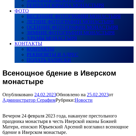
ГЕНПЛАН ЮРЬЕВА МОНАСТЫРЯ
ФОТО
ВЕСЕННИЕ ФОТОГРАФИИ МОНАСТЫРЯ
ЛЕТНИЕ ФОТОГРАФИИ МОНАСТЫРЯ
ОСЕННИЕ ФОТОГРАФИИ МОНАСТЫРЯ
ЗИМНИЕ ФОТОГРАФИИ МОНАСТЫРЯ
ХРАМЫ МОНАСТЫРЯ
КОНТАКТЫ
КОНТАКТЫ
РЕКВИЗИТЫ И АДРЕС
ПОДАТЬ ЗАПИСКИ
Всенощное бдение в Иверском
монастыре
Опубликовано
24.02.2023
Обновлено на
25.02.2023
от
Администратор Серафим
Рубрики:
Новости
Вечером 24 февраля 2023 года, накануне престольного
праздника монастыря в честь Иверской иконы Божией
Матери, епископ Юрьевский Арсений возглавил всенощное
бдение в Иверском монастыре.