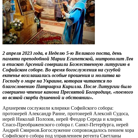
2 апреля 2023 года, в Неделю 5-ю Великого поста, день
памяти преподобной Марии Египетской, митрополит Лев
и епископ Арсений совершили Божественную литургию в
Софийском соборе. Во время богослужения на сугубой
ектенье возглашались особые прошения и молитва ко
Господу о мире на Украине, которая читается по
благословению Патриарха Кирилла. После Литургии было
совершено чтение канона Пресвятой Богородице, «поемого
во всякой скорби душевной и обстоянии».
Архиереям сослужили клирики Софийского собора:
протоиерей Александр Ранне, протоиерей Алексий Судоса,
иерей Николай Полозов, иерей Феодор Середа и клирик
Спасо-Преображенского собора г. Санкт-Петербурга, иерей
Андрей Смирнов.Богослужение сопровождалось пением хора
Софийского собора под управлением регента Светланы