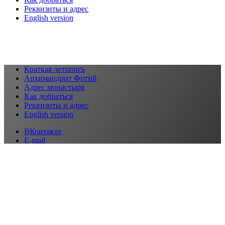
Реквизиты и адрес
English version
Краткая летопись
Архимандрит Фотий
Адрес монастыря
Как добраться
Реквизиты и адрес
English version
ВКонтакте
E-mail
© Свято-Юрьев мужской монастырь. Все права защищены.
Вернуться наверх
Сообщить об опечатке
Текст, который будет отправлен нашим
редакторам: