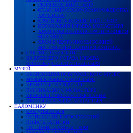
ГЕОРГИЕВСКИЙ СОБОР
СПАССКИЙ СОБОР (ХРАМ РОЖДЕСТВА
ХРИСТОВА)
КРЕСТОВОЗДВИЖЕНСКИЙ СОБОР
КОЛОКОЛЬНЯ ЮРЬЕВА МОНАСТЫРЯ
ХРАМ В ЧЕСТЬ АРХИСТРАТИГА БОЖИЯ
МИХАИЛА
ХРАМ В ЧЕСТЬ ИКОНЫ БОЖИЕЙ
МАТЕРИ «НЕОПАЛИМАЯ КУПИНА»
СВЯТИТЕЛЬ ФЕОКТИСТ
ИЗ ДРЕВНЕГО УСТАВА ЮРЬЕВА
НОВГОРОДСКОГО МОНАСТЫРЯ
МУЗЕЙ
ЭКСПОЗИЦИЯ НОВГОРОДСКОГО МУЗЕЯ
МУЗЕЙ ЮРЬЕВА МОНАСТЫРЯ
АРХИВНЫЕ МАТЕРИАЛЫ
ПУБЛИКАЦИИ О МОНАСТЫРЕ
АРХЕОЛОГИЧЕСКИЕ ИЗЫСКАНИЯ
ИКОНЫ ИЗ ЮРЬЕВА МОНАСТЫРЯ
ПАЛОМНИКУ
КАК ДОБРАТЬСЯ
РАСПИСАНИЕ БОГОСЛУЖЕНИЙ
ПОДАТЬ ЗАПИСКИ
ГОСТИНИЦА МОНАСТЫРЯ
ЗАКАЗАТЬ ЭКСКУРСИЮ