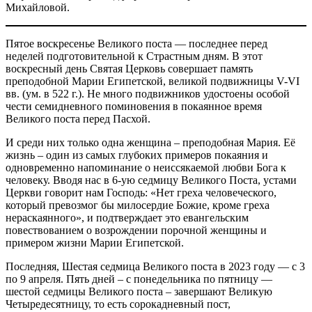
Михайловой.
Пятое воскресенье Великого поста — последнее перед
неделей подготовительной к Страстным дням. В этот
воскресный день Святая Церковь совершает память
преподобной Марии Египетской, великой подвижницы V-VI
вв. (ум. в 522 г.). Не много подвижников удостоены особой
чести семидневного поминовения в покаянное время
Великого поста перед Пасхой.
И среди них только одна женщина – преподобная Мария. Её
жизнь – один из самых глубоких примеров покаяния и
одновременно напоминание о неиссякаемой любви Бога к
человеку. Вводя нас в 6-ую седмицу Великого Поста, устами
Церкви говорит нам Господь: «Нет греха человеческого,
который превозмог бы милосердие Божие, кроме греха
нераскаянного», и подтверждает это евангельским
повествованием о возрождении порочной женщины и
примером жизни Марии Египетской.
Последняя, Шестая седмица Великого поста в 2023 году — с 3
по 9 апреля. Пять дней – с понедельника по пятницу —
шестой седмицы Великого поста – завершают Великую
Четыредесятницу, то есть сорокадневный пост,