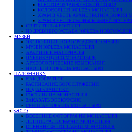
КРЕСТОВОЗДВИЖЕНСКИЙ СОБОР
КОЛОКОЛЬНЯ ЮРЬЕВА МОНАСТЫРЯ
ХРАМ В ЧЕСТЬ АРХИСТРАТИГА БОЖИЯ
ХРАМ В ЧЕСТЬ ИКОНЫ БОЖИЕЙ МАТЕР
СВЯТИТЕЛЬ ФЕОКТИСТ
ИЗ ДРЕВНЕГО УСТАВА ЮРЬЕВА НОВГОРОДС
МУЗЕЙ
ЭКСПОЗИЦИЯ НОВГОРОДСКОГО МУЗЕЯ
МУЗЕЙ ЮРЬЕВА МОНАСТЫРЯ
АРХИВНЫЕ МАТЕРИАЛЫ
ПУБЛИКАЦИИ О МОНАСТЫРЕ
АРХЕОЛОГИЧЕСКИЕ ИЗЫСКАНИЯ
ИКОНЫ ИЗ ЮРЬЕВА МОНАСТЫРЯ
ПАЛОМНИКУ
КАК ДОБРАТЬСЯ
РАСПИСАНИЕ БОГОСЛУЖЕНИЙ
ПОДАТЬ ЗАПИСКИ
ГОСТИНИЦА МОНАСТЫРЯ
ЗАКАЗАТЬ ЭКСКУРСИЮ
ГЕНПЛАН ЮРЬЕВА МОНАСТЫРЯ
ФОТО
ВЕСЕННИЕ ФОТОГРАФИИ МОНАСТЫРЯ
ЛЕТНИЕ ФОТОГРАФИИ МОНАСТЫРЯ
ОСЕННИЕ ФОТОГРАФИИ МОНАСТЫРЯ
ЗИМНИЕ ФОТОГРАФИИ МОНАСТЫРЯ