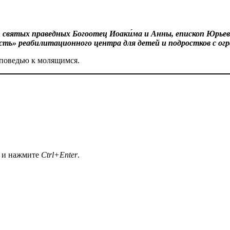
ы, святых праведных Богоотец Иоаки́ма и Анны, епископ Юрь
сть» реабилитационного центра для детей и подростков с о
оповедью к молящимся.
а и нажмите
Ctrl+Enter
.