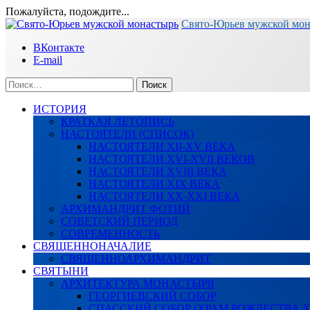
Пожалуйста, подождите...
Перейти
Свято-Юрьев мужской мо
к
ВКонтакте
содержимому
E-mail
Найти:
ИСТОРИЯ
КРАТКАЯ ЛЕТОПИСЬ
НАСТОЯТЕЛИ (СПИСОК)
НАСТОЯТЕЛИ XII-XV ВЕКА
НАСТОЯТЕЛИ XVI-XVII ВЕКОВ
НАСТОЯТЕЛИ XVIII ВЕКА
НАСТОЯТЕЛИ XIX ВЕКА
НАСТОЯТЕЛИ XX-XXI ВЕКА
АРХИМАНДРИТ ФОТИЙ
СОВЕТСКИЙ ПЕРИОД
СОВРЕМЕННОСТЬ
СВЯЩЕННОНАЧАЛИЕ
СВЯЩЕННОАРХИМАНДРИТ
СВЯТЫНИ
АРХИТЕКТУРА МОНАСТЫРЯ
ГЕОРГИЕВСКИЙ СОБОР
СПАССКИЙ СОБОР (ХРАМ РОЖДЕСТВА 