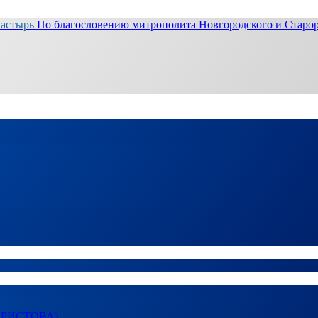
настырь
По благословению митрополита Новгородского и Старор
ХРИСТОВА)