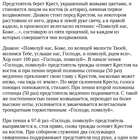
Предстоятель берет Крест, украшенный живыми цветами, и
становится лицом на восток (к алтарю), начиная первое
воздвижение. Диакон стоит перед Крестом, на некотором
расстоянии от него, держа в левой руке свечу, а в правой
кадило, и произносит велегласно ектению: «Помилуй нас,
Боже…», состоящую из пяти прошений, на каждом из
которых совершается чин воздвижения.
Диакон: «Помилуй нас, Боже, по велицей милости Твоей,
молимся Тебе, услыши нас, Господи, и помилуй, рцем вси».
Хор поет 100 раз: «Господи, помилуй». В начале пения
«Господи, помилуй» предстоятель трижды осеняет Крестом на
восток и при пении первой половины сотницы (50 раз)
медленно преклоняет свою главу с Крестом, насколько может
низко, «на пядь от земли». По мере склонения Креста, голоса
поющих понижаются, стихают. При пении второй половины
сотницы (50 раз) предстоятель медленно поднимается. С такой
же постепенностью пение возвышается, переходит на более
высокие ноты, усиливается и заканчивается велегласным
троекратным торжественным: «Господи, помилуй».
При пении в 97-й раз «Господи, помилуй» предстоятель
выпрямляется и, стоя прямо, снова трижды осеняет Крестом
на восток. При соборном служении два сослужа́щих
священника поддерживают предстоятеля под руки, а один или