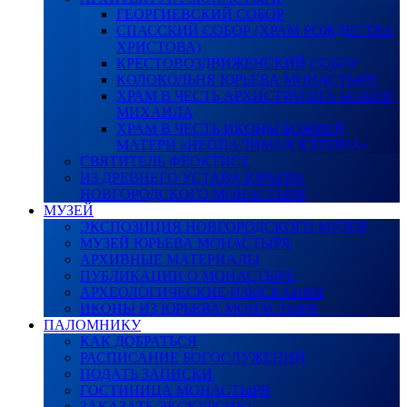
ГЕОРГИЕВСКИЙ СОБОР
СПАССКИЙ СОБОР (ХРАМ РОЖДЕСТВА
ХРИСТОВА)
КРЕСТОВОЗДВИЖЕНСКИЙ СОБОР
КОЛОКОЛЬНЯ ЮРЬЕВА МОНАСТЫРЯ
ХРАМ В ЧЕСТЬ АРХИСТРАТИГА БОЖИЯ
МИХАИЛА
ХРАМ В ЧЕСТЬ ИКОНЫ БОЖИЕЙ
МАТЕРИ «НЕОПАЛИМАЯ КУПИНА»
СВЯТИТЕЛЬ ФЕОКТИСТ
ИЗ ДРЕВНЕГО УСТАВА ЮРЬЕВА
НОВГОРОДСКОГО МОНАСТЫРЯ
МУЗЕЙ
ЭКСПОЗИЦИЯ НОВГОРОДСКОГО МУЗЕЯ
МУЗЕЙ ЮРЬЕВА МОНАСТЫРЯ
АРХИВНЫЕ МАТЕРИАЛЫ
ПУБЛИКАЦИИ О МОНАСТЫРЕ
АРХЕОЛОГИЧЕСКИЕ ИЗЫСКАНИЯ
ИКОНЫ ИЗ ЮРЬЕВА МОНАСТЫРЯ
ПАЛОМНИКУ
КАК ДОБРАТЬСЯ
РАСПИСАНИЕ БОГОСЛУЖЕНИЙ
ПОДАТЬ ЗАПИСКИ
ГОСТИНИЦА МОНАСТЫРЯ
ЗАКАЗАТЬ ЭКСКУРСИЮ