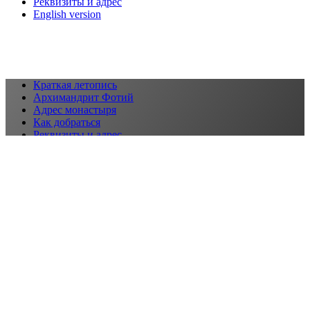
Реквизиты и адрес
English version
Краткая летопись
Архимандрит Фотий
Адрес монастыря
Как добраться
Реквизиты и адрес
English version
ВКонтакте
E-mail
© Свято-Юрьев мужской монастырь. Все права защищены.
Вернуться наверх
Сообщить об опечатке
Текст, который будет отправлен нашим
редакторам: