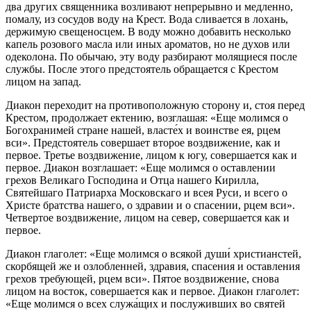
два других священника возливают непрерывно и медленно,
помалу, из сосудов воду на Крест. Вода сливается в лохань,
держимую свещеносцем. В воду можно добавить несколько
капель розового масла или иных ароматов, но не духов или
одеколона. По обычаю, эту воду разбирают молящиеся после
службы. После этого предстоятель обращается с Крестом
лицом на запад.
Диакон переходит на противоположную сторону и, стоя перед
Крестом, продолжает ектению, возглашая: «Еще молимся о
Богохранимей стране нашей, власте́х и воинстве ея, рцем
вси». Предстоятель совершает второе воздвижение, как и
первое. Третье воздвижение, лицом к югу, совершается как и
первое. Диакон возглашает: «Еще молимся о оставлении
грехов Великаго Господина и Отца нашего Кирилла,
Святейшаго Патриарха Московскаго и всея Руси, и всего о
Христе братства нашего, о здравии и о спасении, рцем вси».
Четвертое воздвижение, лицом на север, совершается как и
первое.
Диакон глаголет: «Еще молимся о всякой души́ христианстей,
скорбящей же и озлобленней, здравия, спасения и оставления
грехов требующей, рцем вси». Пятое воздвижение, снова
лицом на восток, совершается как и первое. Диакон глаголет:
«Еще молимся о всех служа́щих и послуживших во святей