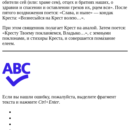
обители сей (или: храме сем), отцех и братиях наших, о
здравии и спасении и оставлении грехов их, рцем вси». После
пятого воздвижения поется: «Слава, и ныне» — кондак
Креста: «Вознесы́йся на Крест волею…».
При этом священник полагает Крест на аналой. Затем поется:
«Кресту Твоему покланя́емся, Владыко…», с земными
поклонами, и стихиры Креста, и совершается пома́зание
елеем.
Если вы нашли ошибку, пожалуйста, выделите фрагмент
текста и нажмите
Ctrl+Enter
.