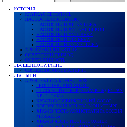
ИСТОРИЯ
КРАТКАЯ ЛЕТОПИСЬ
НАСТОЯТЕЛИ (СПИСОК)
НАСТОЯТЕЛИ XII-XV ВЕКА
НАСТОЯТЕЛИ XVI-XVII ВЕКОВ
НАСТОЯТЕЛИ XVIII ВЕКА
НАСТОЯТЕЛИ XIX ВЕКА
НАСТОЯТЕЛИ XX-XXI ВЕКА
АРХИМАНДРИТ ФОТИЙ
СОВЕТСКИЙ ПЕРИОД
СОВРЕМЕННОСТЬ
СВЯЩЕННОНАЧАЛИЕ
СВЯЩЕННОАРХИМАНДРИТ
СВЯТЫНИ
АРХИТЕКТУРА МОНАСТЫРЯ
ГЕОРГИЕВСКИЙ СОБОР
СПАССКИЙ СОБОР (ХРАМ РОЖДЕСТВА
ХРИСТОВА)
КРЕСТОВОЗДВИЖЕНСКИЙ СОБОР
КОЛОКОЛЬНЯ ЮРЬЕВА МОНАСТЫРЯ
ХРАМ В ЧЕСТЬ АРХИСТРАТИГА БОЖИЯ
МИХАИЛА
ХРАМ В ЧЕСТЬ ИКОНЫ БОЖИЕЙ
МАТЕРИ «НЕОПАЛИМАЯ КУПИНА»