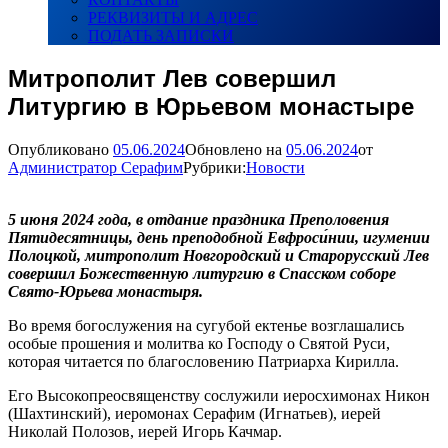
РЕКВИЗИТЫ И АДРЕС
ПОДАТЬ ЗАПИСКИ
Митрополит Лев совершил
Литургию в Юрьевом монастыре
Опубликовано
05.06.2024
Обновлено на
05.06.2024
от
Администратор Серафим
Рубрики:
Новости
5 июня 2024 года, в отдание праздника Преполовения
Пятидесятницы, день преподобной Евфроси́нии, игумении
Полоцкой, митрополит Новгородский и Старорусский Лев
совершил Божественную литургию в Спасском соборе
Свято-Юрьева монастыря.
Во время богослужения на сугубой ектенье возглашались
особые прошения и молитва ко Господу о Святой Руси,
которая читается по благословению Патриарха Кирилла.
Его Высокопреосвященству сослужили иеросхимонах Никон
(Шахтинский), иеромонах Серафим (Игнатьев), иерей
Николай Полозов, иерей Игорь Качмар.