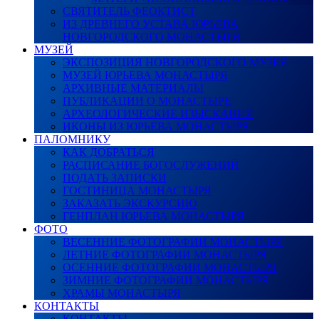
СВЯТИТЕЛЬ ФЕОКТИСТ
ИЗ ДРЕВНЕГО УСТАВА ЮРЬЕВА
НОВГОРОДСКОГО МОНАСТЫРЯ
МУЗЕЙ
ЭКСПОЗИЦИЯ НОВГОРОДСКОГО МУЗЕЯ
МУЗЕЙ ЮРЬЕВА МОНАСТЫРЯ
АРХИВНЫЕ МАТЕРИАЛЫ
ПУБЛИКАЦИИ О МОНАСТЫРЕ
АРХЕОЛОГИЧЕСКИЕ ИЗЫСКАНИЯ
ИКОНЫ ИЗ ЮРЬЕВА МОНАСТЫРЯ
ПАЛОМНИКУ
КАК ДОБРАТЬСЯ
РАСПИСАНИЕ БОГОСЛУЖЕНИЙ
ПОДАТЬ ЗАПИСКИ
ГОСТИНИЦА МОНАСТЫРЯ
ЗАКАЗАТЬ ЭКСКУРСИЮ
ГЕНПЛАН ЮРЬЕВА МОНАСТЫРЯ
ФОТО
ВЕСЕННИЕ ФОТОГРАФИИ МОНАСТЫРЯ
ЛЕТНИЕ ФОТОГРАФИИ МОНАСТЫРЯ
ОСЕННИЕ ФОТОГРАФИИ МОНАСТЫРЯ
ЗИМНИЕ ФОТОГРАФИИ МОНАСТЫРЯ
ХРАМЫ МОНАСТЫРЯ
КОНТАКТЫ
КОНТАКТЫ