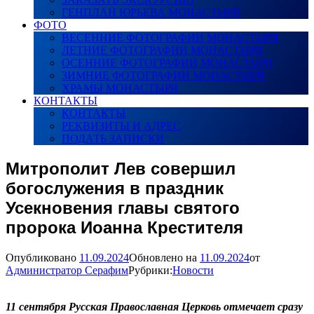
ГЕНПЛАН ЮРЬЕВА МОНАСТЫРЯ
ФОТО
ВЕСЕННИЕ ФОТОГРАФИИ МОНАСТЫРЯ
ЛЕТНИЕ ФОТОГРАФИИ МОНАСТЫРЯ
ОСЕННИЕ ФОТОГРАФИИ МОНАСТЫРЯ
ЗИМНИЕ ФОТОГРАФИИ МОНАСТЫРЯ
ХРАМЫ МОНАСТЫРЯ
КОНТАКТЫ
КОНТАКТЫ
РЕКВИЗИТЫ И АДРЕС
ПОДАТЬ ЗАПИСКИ
Митрополит Лев совершил
богослужения в праздник
Усекновения главы святого
пророка Иоанна Крестителя
Опубликовано
11.09.2024
Обновлено на
11.09.2024
от
Администратор Серафим
Рубрики:
Новости
11 сентября Русская Православная Церковь отмечает сразу