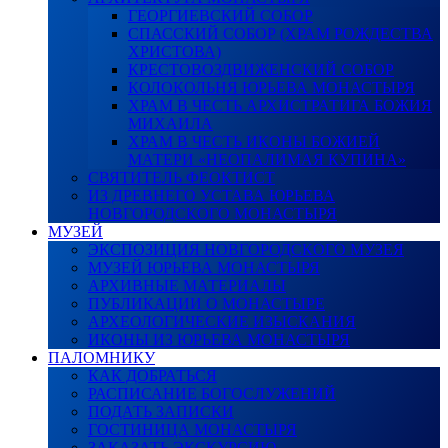
ГЕОРГИЕВСКИЙ СОБОР
СПАССКИЙ СОБОР (ХРАМ РОЖДЕСТВА
ХРИСТОВА)
КРЕСТОВОЗДВИЖЕНСКИЙ СОБОР
КОЛОКОЛЬНЯ ЮРЬЕВА МОНАСТЫРЯ
ХРАМ В ЧЕСТЬ АРХИСТРАТИГА БОЖИЯ
МИХАИЛА
ХРАМ В ЧЕСТЬ ИКОНЫ БОЖИЕЙ
МАТЕРИ «НЕОПАЛИМАЯ КУПИНА»
СВЯТИТЕЛЬ ФЕОКТИСТ
ИЗ ДРЕВНЕГО УСТАВА ЮРЬЕВА
НОВГОРОДСКОГО МОНАСТЫРЯ
МУЗЕЙ
ЭКСПОЗИЦИЯ НОВГОРОДСКОГО МУЗЕЯ
МУЗЕЙ ЮРЬЕВА МОНАСТЫРЯ
АРХИВНЫЕ МАТЕРИАЛЫ
ПУБЛИКАЦИИ О МОНАСТЫРЕ
АРХЕОЛОГИЧЕСКИЕ ИЗЫСКАНИЯ
ИКОНЫ ИЗ ЮРЬЕВА МОНАСТЫРЯ
ПАЛОМНИКУ
КАК ДОБРАТЬСЯ
РАСПИСАНИЕ БОГОСЛУЖЕНИЙ
ПОДАТЬ ЗАПИСКИ
ГОСТИНИЦА МОНАСТЫРЯ
ЗАКАЗАТЬ ЭКСКУРСИЮ