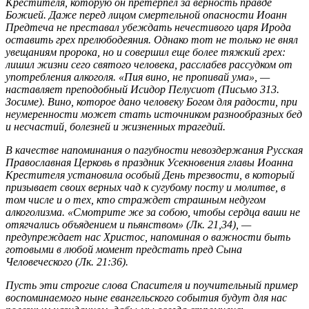
Крестителя, которую он претерпел за верность правде
Божией. Даже перед лицом смертельной опасности Иоанн
Предтеча не преставал убеждать нечестивого царя Ирода
оставить грех прелюбодеяния. Однако тот не только не внял
увещаниям пророка, но и совершил еще более тяжкий грех:
лишил жизни сего святого человека, расслабев рассудком от
употребления алкоголя. «Пия вино, не пропивай ума», —
наставляет преподобный Исидор Пелусиот (Письмо 313.
Зосиме). Вино, которое дано человеку Богом для радости, при
неумеренности может стать источником разнообразных бед
и несчастий, болезней и жизненных трагедий.
В качестве напоминания о пагубности невоздержания Русская
Православная Церковь в праздник Усекновения главы Иоанна
Крестителя установила особый День трезвости, в который
призывает своих верных чад к сугубому посту и молитве, в
том числе и о тех, кто страждет страшным недугом
алкоголизма. «Смотрите же за собою, чтобы сердца ваши не
отягчались объядением и пьянством» (Лк. 21,34), —
предупреждает нас Христос, напоминая о важности быть
готовыми в любой момент предстать пред Сына
Человеческого (Лк. 21:36).
Пусть эти строгие слова Спасителя и поучительный пример
воспоминаемого ныне евангельского события будут для нас