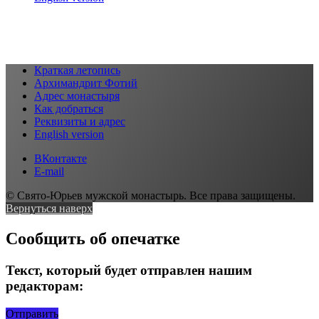
Краткая летопись
Архимандрит Фотий
Адрес монастыря
Как добраться
Реквизиты и адрес
English version
ВКонтакте
E-mail
© Свято-Юрьев мужской монастырь. Все права защищены.
Вернуться наверх
Сообщить об опечатке
Текст, который будет отправлен нашим
редакторам:
Отправить