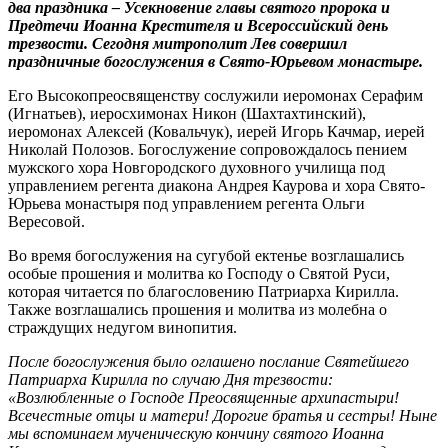
два праздника – Усекновение главы святого пророка и
Предтечи Иоанна Крестителя и Всероссийский день
трезвости. Сегодня митрополит Лев совершил
праздничные богослужения в Свято-Юрьевом монастыре.
Его Высокопреосвященству сослужили иеромонах Серафим
(Игнатьев), иеросхимонах Никон (Шахтахтинский),
иеромонах Алексей (Ковальчук), иерей Игорь Качмар, иерей
Николай Полозов. Богослужение сопровождалось пением
мужского хора Новгородского духовного училища под
управлением регента диакона Андрея Каурова и хора Свято-
Юрьева монастыря под управлением регента Ольги
Вересовой.
Во время богослужения на сугубой ектенье возглашались
особые прошения и молитва ко Господу о Святой Руси,
которая читается по благословению Патриарха Кирилла.
Также возглашались прошения и молитва из молебна о
страждущих недугом винопития.
После богослужения было оглашено послание Святейшего
Патриарха Кирилла по случаю Дня трезвости:
«Возлюбленные о Господе Преосвященные архипастыри!
Всечестные отцы и матери! Дорогие братья и сестры! Ныне
мы вспоминаем мученическую кончину святого Иоанна