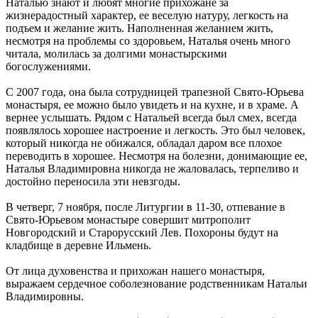
Наталью знают и любят многие прихожане за
жизнерадостный характер, ее веселую натуру, легкость на
подъем и желание жить. Наполненная желанием жить,
несмотря на проблемы со здоровьем, Наталья очень много
читала, молилась за долгими монастырскими
богослужениями.
С 2007 года, она была сотрудницей трапезной Свято-Юрьева
монастыря, ее можно было увидеть и на кухне, и в храме. А
вернее услышать. Рядом с Натальей всегда был смех, всегда
появлялось хорошее настроение и легкость. Это был человек,
который никогда не обижался, обладал даром все плохое
переводить в хорошее. Несмотря на болезни, донимающие ее,
Наталья Владимировна никогда не жаловалась, терпеливо и
достойно переносила эти невзгоды.
В четверг, 7 ноября, после Литургии в 11-30, отпевание в
Свято-Юрьевом монастыре совершит митрополит
Новгородский и Старорусский Лев. Похороны будут на
кладбище в деревне Ильмень.
От лица духовенства и прихожан нашего монастыря,
выражаем сердечное соболезнование родственникам Натальи
Владимировны.