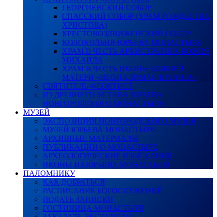
ГЕОРГИЕВСКИЙ СОБОР
СПАССКИЙ СОБОР (ХРАМ РОЖДЕСТВА
ХРИСТОВА)
КРЕСТОВОЗДВИЖЕНСКИЙ СОБОР
КОЛОКОЛЬНЯ ЮРЬЕВА МОНАСТЫРЯ
ХРАМ В ЧЕСТЬ АРХИСТРАТИГА БОЖИЯ
МИХАИЛА
ХРАМ В ЧЕСТЬ ИКОНЫ БОЖИЕЙ
МАТЕРИ «НЕОПАЛИМАЯ КУПИНА»
СВЯТИТЕЛЬ ФЕОКТИСТ
ИЗ ДРЕВНЕГО УСТАВА ЮРЬЕВА
НОВГОРОДСКОГО МОНАСТЫРЯ
МУЗЕЙ
ЭКСПОЗИЦИЯ НОВГОРОДСКОГО МУЗЕЯ
МУЗЕЙ ЮРЬЕВА МОНАСТЫРЯ
АРХИВНЫЕ МАТЕРИАЛЫ
ПУБЛИКАЦИИ О МОНАСТЫРЕ
АРХЕОЛОГИЧЕСКИЕ ИЗЫСКАНИЯ
ИКОНЫ ИЗ ЮРЬЕВА МОНАСТЫРЯ
ПАЛОМНИКУ
КАК ДОБРАТЬСЯ
РАСПИСАНИЕ БОГОСЛУЖЕНИЙ
ПОДАТЬ ЗАПИСКИ
ГОСТИНИЦА МОНАСТЫРЯ
ЗАКАЗАТЬ ЭКСКУРСИЮ