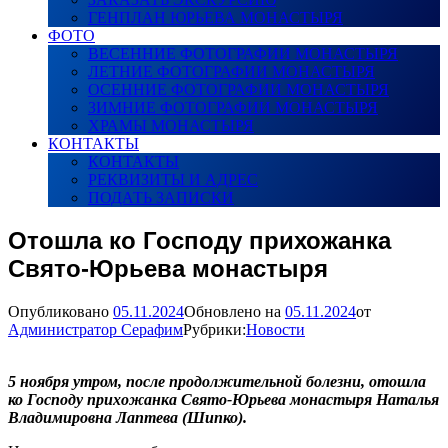
ГЕНПЛАН ЮРЬЕВА МОНАСТЫРЯ
ФОТО
ВЕСЕННИЕ ФОТОГРАФИИ МОНАСТЫРЯ
ЛЕТНИЕ ФОТОГРАФИИ МОНАСТЫРЯ
ОСЕННИЕ ФОТОГРАФИИ МОНАСТЫРЯ
ЗИМНИЕ ФОТОГРАФИИ МОНАСТЫРЯ
ХРАМЫ МОНАСТЫРЯ
КОНТАКТЫ
КОНТАКТЫ
РЕКВИЗИТЫ И АДРЕС
ПОДАТЬ ЗАПИСКИ
Отошла ко Господу прихожанка
Свято-Юрьева монастыря
Опубликовано
05.11.2024
Обновлено на
05.11.2024
от
Администратор Серафим
Рубрики:
Новости
5 ноября утром, после продолжительной болезни, отошла
ко Господу прихожанка Свято-Юрьева монастыря Наталья
Владимировна Лаптева (Шипко).