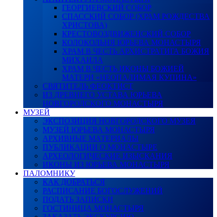
ГЕОРГИЕВСКИЙ СОБОР
СПАССКИЙ СОБОР (ХРАМ РОЖДЕСТВА
ХРИСТОВА)
КРЕСТОВОЗДВИЖЕНСКИЙ СОБОР
КОЛОКОЛЬНЯ ЮРЬЕВА МОНАСТЫРЯ
ХРАМ В ЧЕСТЬ АРХИСТРАТИГА БОЖИЯ
МИХАИЛА
ХРАМ В ЧЕСТЬ ИКОНЫ БОЖИЕЙ
МАТЕРИ «НЕОПАЛИМАЯ КУПИНА»
СВЯТИТЕЛЬ ФЕОКТИСТ
ИЗ ДРЕВНЕГО УСТАВА ЮРЬЕВА
НОВГОРОДСКОГО МОНАСТЫРЯ
МУЗЕЙ
ЭКСПОЗИЦИЯ НОВГОРОДСКОГО МУЗЕЯ
МУЗЕЙ ЮРЬЕВА МОНАСТЫРЯ
АРХИВНЫЕ МАТЕРИАЛЫ
ПУБЛИКАЦИИ О МОНАСТЫРЕ
АРХЕОЛОГИЧЕСКИЕ ИЗЫСКАНИЯ
ИКОНЫ ИЗ ЮРЬЕВА МОНАСТЫРЯ
ПАЛОМНИКУ
КАК ДОБРАТЬСЯ
РАСПИСАНИЕ БОГОСЛУЖЕНИЙ
ПОДАТЬ ЗАПИСКИ
ГОСТИНИЦА МОНАСТЫРЯ
ЗАКАЗАТЬ ЭКСКУРСИЮ