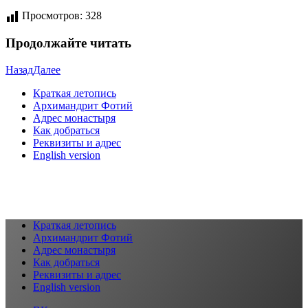
Просмотров:
328
Продолжайте читать
Назад
Далее
Краткая летопись
Архимандрит Фотий
Адрес монастыря
Как добраться
Реквизиты и адрес
English version
Краткая летопись
Архимандрит Фотий
Адрес монастыря
Как добраться
Реквизиты и адрес
English version