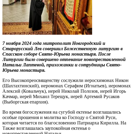
7 ноября 2024 года митрополит Новгородский и
Старорусский Лев совершил Божественную литургию в
Спасском соборе Свято-Юрьева монастыря. После
Литургии было совершено отпевание новопреставленной
Натальи Лаптевой, прихожанки и сотрудницы Свято-
Юрьева монастыря.
Его Высокопреосвященству сослужили иеросхимонах Никон
(Шахтахтинский), иеромонах Серафим (Игнатьев), иеромонах
Алексий (Ковальчук), иерей Николай Полозов, иерей Игорь
Качмар, иерей Михаил Терещук, иерей Артемий Русаков
(Выборгская епархия).
Во время богослужения на сугубой ектенье возглашались
особые прошения и молитва ко Господу о Святой Руси,
которая читается по благословению Патриарха Кирилла. На
Также возглашалась заупокойная ектенья о
новопреставленной Натальи.