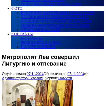
ГЕНПЛАН ЮРЬЕВА МОНАСТЫРЯ
ФОТО
ВЕСЕННИЕ ФОТОГРАФИИ МОНАСТЫРЯ
ЛЕТНИЕ ФОТОГРАФИИ МОНАСТЫРЯ
ОСЕННИЕ ФОТОГРАФИИ МОНАСТЫРЯ
ЗИМНИЕ ФОТОГРАФИИ МОНАСТЫРЯ
ХРАМЫ МОНАСТЫРЯ
КОНТАКТЫ
КОНТАКТЫ
РЕКВИЗИТЫ И АДРЕС
ПОДАТЬ ЗАПИСКИ
Митрополит Лев совершил
Литургию и отпевание
Опубликовано
07.11.2024
Обновлено на
07.11.2024
от
Администратор Серафим
Рубрики:
Новости