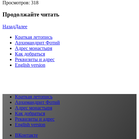
Просмотров:
318
Продолжайте читать
Назад
Далее
Краткая летопись
Архимандрит Фотий
Адрес монастыря
Как добраться
Реквизиты и адрес
English version
Краткая летопись
Архимандрит Фотий
Адрес монастыря
Как добраться
Реквизиты и адрес
English version
ВКонтакте