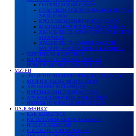
ГЕОРГИЕВСКИЙ СОБОР
СПАССКИЙ СОБОР (ХРАМ РОЖДЕСТВА
ХРИСТОВА)
КРЕСТОВОЗДВИЖЕНСКИЙ СОБОР
КОЛОКОЛЬНЯ ЮРЬЕВА МОНАСТЫРЯ
ХРАМ В ЧЕСТЬ АРХИСТРАТИГА БОЖИЯ
МИХАИЛА
ХРАМ В ЧЕСТЬ ИКОНЫ БОЖИЕЙ
МАТЕРИ «НЕОПАЛИМАЯ КУПИНА»
СВЯТИТЕЛЬ ФЕОКТИСТ
ИЗ ДРЕВНЕГО УСТАВА ЮРЬЕВА
НОВГОРОДСКОГО МОНАСТЫРЯ
МУЗЕЙ
ЭКСПОЗИЦИЯ НОВГОРОДСКОГО МУЗЕЯ
МУЗЕЙ ЮРЬЕВА МОНАСТЫРЯ
АРХИВНЫЕ МАТЕРИАЛЫ
ПУБЛИКАЦИИ О МОНАСТЫРЕ
АРХЕОЛОГИЧЕСКИЕ ИЗЫСКАНИЯ
ИКОНЫ ИЗ ЮРЬЕВА МОНАСТЫРЯ
ПАЛОМНИКУ
КАК ДОБРАТЬСЯ
РАСПИСАНИЕ БОГОСЛУЖЕНИЙ
ПОДАТЬ ЗАПИСКИ
ГОСТИНИЦА МОНАСТЫРЯ
ЗАКАЗАТЬ ЭКСКУРСИЮ