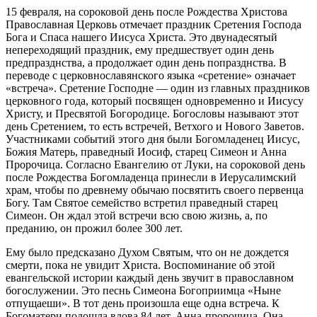
15 февраля, на сороковой день после Рождества Христова
Православная Церковь отмечает праздник Сретения Господа
Бога и Спаса нашего Иисуса Христа. Это двунадесятый
непереходящий праздник, ему предшествует один день
предпразднства, а продолжает один день попразднства. В
переводе с церковнославянского языка «сретение» означает
«встреча». Сретение Господне — один из главных праздников
церковного года, который посвящен одновременно и Иисусу
Христу, и Пресвятой Богородице. Богословы называют этот
день Сретением, то есть встречей, Ветхого и Нового Заветов.
Участниками событий этого дня были Богомладенец Иисус,
Божия Матерь, праведный Иосиф, старец Симеон и Анна
Пророчица. Согласно Евангелию от Луки, на сороковой день
после Рождества Богомладенца принесли в Иерусалимский
храм, чтобы по древнему обычаю посвятить своего первенца
Богу. Там Святое семейство встретил праведный старец
Симеон. Он ждал этой встречи всю свою жизнь, а, по
преданию, он прожил более 300 лет.
Ему было предсказано Духом Святым, что он не дождется
смерти, пока не увидит Христа. Воспоминание об этой
евангельской истории каждый день звучит в православном
богослужении. Это песнь Симеона Богоприимца «Ныне
отпущаеши». В тот день произошла еще одна встреча. К
Богоматери подошла вдова 84 лет, Анна-пророчица. Она