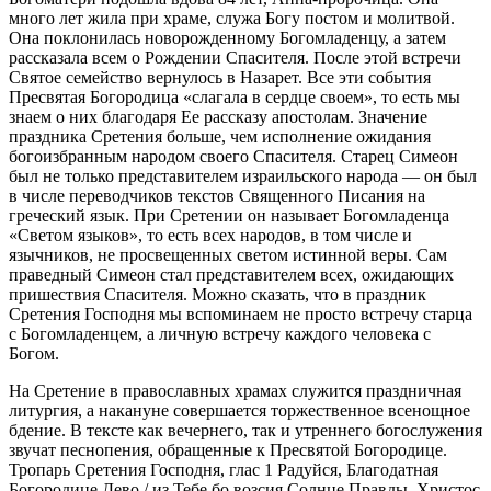
много лет жила при храме, служа Богу постом и молитвой.
Она поклонилась новорожденному Богомладенцу, а затем
рассказала всем о Рождении Спасителя. После этой встречи
Святое семейство вернулось в Назарет. Все эти события
Пресвятая Богородица «слагала в сердце своем», то есть мы
знаем о них благодаря Ее рассказу апостолам. Значение
праздника Сретения больше, чем исполнение ожидания
богоизбранным народом своего Спасителя. Старец Симеон
был не только представителем израильского народа — он был
в числе переводчиков текстов Священного Писания на
греческий язык. При Сретении он называет Богомладенца
«Светом языков», то есть всех народов, в том числе и
язычников, не просвещенных светом истинной веры. Сам
праведный Симеон стал представителем всех, ожидающих
пришествия Спасителя. Можно сказать, что в праздник
Сретения Господня мы вспоминаем не просто встречу старца
с Богомладенцем, а личную встречу каждого человека с
Богом.
На Сретение в православных храмах служится праздничная
литургия, а накануне совершается торжественное всенощное
бдение. В тексте как вечернего, так и утреннего богослужения
звучат песнопения, обращенные к Пресвятой Богородице.
Тропарь Сретения Господня, глас 1 Радуйся, Благодатная
Богородице Дево,/ из Тебе бо возсия Солнце Правды, Христос