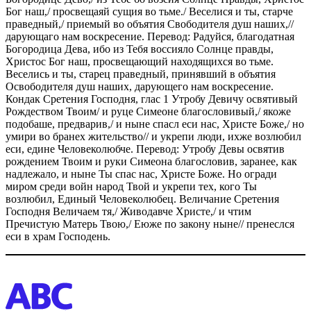
Бог наш,/ просвещаяй сущия во тьме./ Веселися и ты, старче
праведный,/ приемый во объятия Свободителя душ наших,//
дарующаго нам воскресение. Перевод: Радуйся, благодатная
Богородица Дева, ибо из Тебя воссияло Солнце правды,
Христос Бог наш, просвещающий находящихся во тьме.
Веселись и ты, старец праведный, принявший в объятия
Освободителя душ наших, дарующего нам воскресение.
Кондак Сретения Господня, глас 1 Утробу Девичу освятивый
Рождеством Твоим/ и руце Симеоне благословивый,/ якоже
подобаше, предварив,/ и ныне спасл еси нас, Христе Боже,/ но
умири во бранех жительство// и укрепи люди, ихже возлюбил
еси, едине Человеколюбче. Перевод: Утробу Девы освятив
рождением Твоим и руки Симеона благословив, заранее, как
надлежало, и ныне Ты спас нас, Христе Боже. Но огради
миром среди войн народ Твой и укрепи тех, кого Ты
возлюбил, Единый Человеколюбец. Величание Сретения
Господня Величаем тя,/ Живодавче Христе,/ и чтим
Пречистую Матерь Твою,/ Еюже по закону ныне// пренеслся
еси в храм Господень.