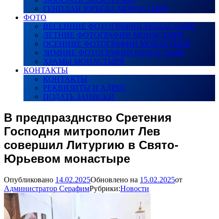
ГЕНПЛАН ЮРЬЕВА МОНАСТЫРЯ
ФОТО
ВЕСЕННИЕ ФОТОГРАФИИ МОНАСТЫРЯ
ЛЕТНИЕ ФОТОГРАФИИ МОНАСТЫРЯ
ОСЕННИЕ ФОТОГРАФИИ МОНАСТЫРЯ
ЗИМНИЕ ФОТОГРАФИИ МОНАСТЫРЯ
ХРАМЫ МОНАСТЫРЯ
КОНТАКТЫ
КОНТАКТЫ
РЕКВИЗИТЫ И АДРЕС
ПОДАТЬ ЗАПИСКИ
В предпразднство Сретения
Господня митрополит Лев
совершил Литургию в Свято-
Юрьевом монастыре
Опубликовано
14.02.2025
Обновлено на
15.02.2025
от
Администратор Серафим
Рубрики:
Новости