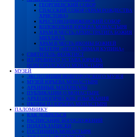
ГЕОРГИЕВСКИЙ СОБОР
СПАССКИЙ СОБОР (ХРАМ РОЖДЕСТВА
ХРИСТОВА)
КРЕСТОВОЗДВИЖЕНСКИЙ СОБОР
КОЛОКОЛЬНЯ ЮРЬЕВА МОНАСТЫРЯ
ХРАМ В ЧЕСТЬ АРХИСТРАТИГА БОЖИЯ
МИХАИЛА
ХРАМ В ЧЕСТЬ ИКОНЫ БОЖИЕЙ
МАТЕРИ «НЕОПАЛИМАЯ КУПИНА»
СВЯТИТЕЛЬ ФЕОКТИСТ
ИЗ ДРЕВНЕГО УСТАВА ЮРЬЕВА
НОВГОРОДСКОГО МОНАСТЫРЯ
МУЗЕЙ
ЭКСПОЗИЦИЯ НОВГОРОДСКОГО МУЗЕЯ
МУЗЕЙ ЮРЬЕВА МОНАСТЫРЯ
АРХИВНЫЕ МАТЕРИАЛЫ
ПУБЛИКАЦИИ О МОНАСТЫРЕ
АРХЕОЛОГИЧЕСКИЕ ИЗЫСКАНИЯ
ИКОНЫ ИЗ ЮРЬЕВА МОНАСТЫРЯ
ПАЛОМНИКУ
КАК ДОБРАТЬСЯ
РАСПИСАНИЕ БОГОСЛУЖЕНИЙ
ПОДАТЬ ЗАПИСКИ
ГОСТИНИЦА МОНАСТЫРЯ
ЗАКАЗАТЬ ЭКСКУРСИЮ