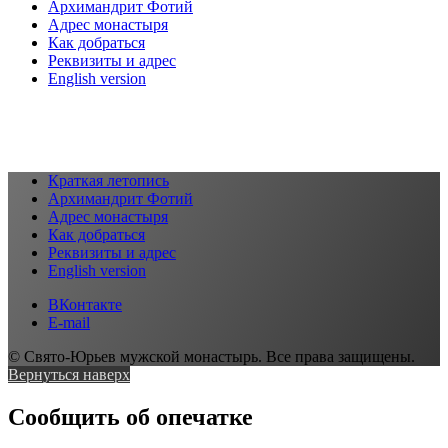
Архимандрит Фотий
Адрес монастыря
Как добраться
Реквизиты и адрес
English version
Краткая летопись
Архимандрит Фотий
Адрес монастыря
Как добраться
Реквизиты и адрес
English version
ВКонтакте
E-mail
© Свято-Юрьев мужской монастырь. Все права защищены.
Вернуться наверх
Сообщить об опечатке