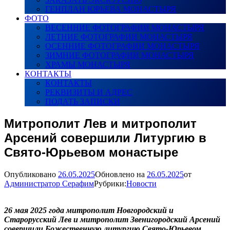
ГЕНПЛАН ЮРЬЕВА МОНАСТЫРЯ
ФОТО
ВЕСЕННИЕ ФОТОГРАФИИ МОНАСТЫРЯ
ЛЕТНИЕ ФОТОГРАФИИ МОНАСТЫРЯ
ОСЕННИЕ ФОТОГРАФИИ МОНАСТЫРЯ
ЗИМНИЕ ФОТОГРАФИИ МОНАСТЫРЯ
ХРАМЫ МОНАСТЫРЯ
КОНТАКТЫ
КОНТАКТЫ
РЕКВИЗИТЫ И АДРЕС
ПОДАТЬ ЗАПИСКИ
Митрополит Лев и митрополит
Арсений совершили Литургию в
Свято-Юрьевом монастыре
Опубликовано
26.05.2025
Обновлено на
26.05.2025
от
Администратор Серафим
Рубрики:
Новости
26 мая 2025 года митрополит Новгородский и
Старорусский Лев и митрополит Звенигородский Арсений
совершили Божественную литургию Свято-Юрьевом