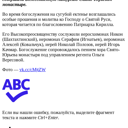
монастыре.
Во время богослужения на сугубой ектенье возглашались
особые прошения и молитва ко Господу о Святой Руси,
которая читается по благословению Патриарха Кирилла.
Его Высокопреосвященству сослужили иеросхимонах Никон
(Шахтахтинский), иеромонах Серафим (Игнатьев), иеромонах
Алексей (Ковальчук), иерей Николай Полозов, иерей Игорь
Качмар. Богослужение сопровождалось пением хора Свято-
Юрьева монастыря под управлением регента Ольги
Вересовой.
Фото —
vk.cc/cMjtZW
Если вы нашли ошибку, пожалуйста, выделите фрагмент
текста и нажмите
Ctrl+Enter
.