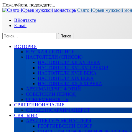
Пожалуйста, подождите...
Перейти
Свято-Юрьев мужской мо
к
ВКонтакте
содержимому
E-mail
Найти:
ИСТОРИЯ
КРАТКАЯ ЛЕТОПИСЬ
НАСТОЯТЕЛИ (СПИСОК)
НАСТОЯТЕЛИ XII-XV ВЕКА
НАСТОЯТЕЛИ XVI-XVII ВЕКОВ
НАСТОЯТЕЛИ XVIII ВЕКА
НАСТОЯТЕЛИ XIX ВЕКА
НАСТОЯТЕЛИ XX-XXI ВЕКА
АРХИМАНДРИТ ФОТИЙ
СОВЕТСКИЙ ПЕРИОД
СОВРЕМЕННОСТЬ
СВЯЩЕННОНАЧАЛИЕ
СВЯЩЕННОАРХИМАНДРИТ
СВЯТЫНИ
АРХИТЕКТУРА МОНАСТЫРЯ
ГЕОРГИЕВСКИЙ СОБОР
СПАССКИЙ СОБОР (ХРАМ РОЖДЕСТВА 