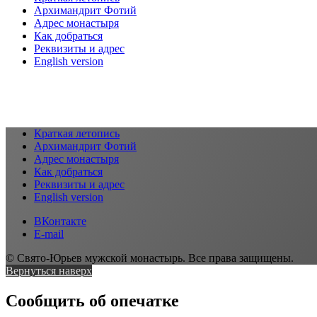
Архимандрит Фотий
Адрес монастыря
Как добраться
Реквизиты и адрес
English version
Краткая летопись
Архимандрит Фотий
Адрес монастыря
Как добраться
Реквизиты и адрес
English version
ВКонтакте
E-mail
© Свято-Юрьев мужской монастырь. Все права защищены.
Вернуться наверх
Сообщить об опечатке