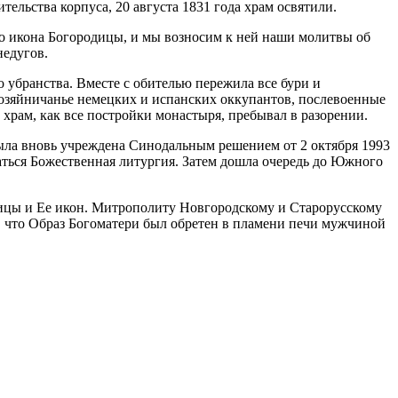
льства корпуса, 20 августа 1831 года храм освятили.
о икона Богородицы, и мы возносим к ней наши молитвы об
недугов.
 убранства. Вместе с обителью пережила все бури и
 хозяйничанье немецких и испанских оккупантов, послевоенные
храм, как все постройки монастыря, пребывал в разорении.
ыла вновь учреждена Синодальным решением от 2 октября 1993
аться Божественная литургия. Затем дошла очередь до Южного
дицы и Ее икон. Митрополиту Новгородскому и Старорусскому
, что Образ Богоматери был обретен в пламени печи мужчиной