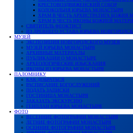
КРЕСТОВОЗДВИЖЕНСКИЙ СОБОР
КОЛОКОЛЬНЯ ЮРЬЕВА МОНАСТЫРЯ
ХРАМ В ЧЕСТЬ АРХИСТРАТИГА БОЖИЯ
ХРАМ В ЧЕСТЬ ИКОНЫ БОЖИЕЙ МАТЕР
СВЯТИТЕЛЬ ФЕОКТИСТ
ИЗ ДРЕВНЕГО УСТАВА ЮРЬЕВА НОВГОРОДС
МУЗЕЙ
ЭКСПОЗИЦИЯ НОВГОРОДСКОГО МУЗЕЯ
МУЗЕЙ ЮРЬЕВА МОНАСТЫРЯ
АРХИВНЫЕ МАТЕРИАЛЫ
ПУБЛИКАЦИИ О МОНАСТЫРЕ
АРХЕОЛОГИЧЕСКИЕ ИЗЫСКАНИЯ
ИКОНЫ ИЗ ЮРЬЕВА МОНАСТЫРЯ
ПАЛОМНИКУ
КАК ДОБРАТЬСЯ
РАСПИСАНИЕ БОГОСЛУЖЕНИЙ
ПОДАТЬ ЗАПИСКИ
ГОСТИНИЦА МОНАСТЫРЯ
ЗАКАЗАТЬ ЭКСКУРСИЮ
ГЕНПЛАН ЮРЬЕВА МОНАСТЫРЯ
ФОТО
ВЕСЕННИЕ ФОТОГРАФИИ МОНАСТЫРЯ
ЛЕТНИЕ ФОТОГРАФИИ МОНАСТЫРЯ
ОСЕННИЕ ФОТОГРАФИИ МОНАСТЫРЯ
ЗИМНИЕ ФОТОГРАФИИ МОНАСТЫРЯ