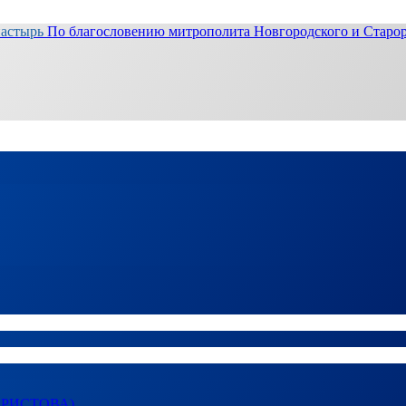
настырь
По благословению митрополита Новгородского и Старор
ХРИСТОВА)