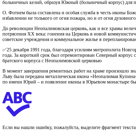
больничных келий, образуя Южный (больничный корпус) для пр
О. Фотием была составлена и особая служба в честь иконы Б
избавлении не толького от огня пожара, но и от огня духовно
До революции Неопалимовская церковь, как и все храмы велич
потрясения XX века: гонения на Церковь в новой коммунистиче
советские учреждения и коммунальное жилье в перепланированн
✅25 декабря 1991 года, благодаря усилиям митрополита Новго
года. За короткий срок был отремонтирован Северный корпус 
братского корпуса с Неопалимовской церковью
В момент завершения ремонтных работ на храме произошло зн
Льву была передана металлическая икона «Неопалимая Купина»
по имени Юрий – и появление иконы в Юрьевом монастыре бы
Если вы нашли ошибку, пожалуйста, выделите фрагмент текст