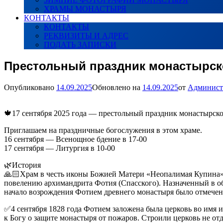
ХРАМЫ МОНАСТЫРЯ
КОНТАКТЫ
КОНТАКТЫ
РЕКВИЗИТЫ И АДРЕС
ПОДАТЬ ЗАПИСКИ
Престольный праздник монастырск
Опубликовано
14.09.2025
Обновлено на
14.09.2025
от
Админист
🍁17 сентября 2025 года — престольный праздник монастырск
Приглашаем на праздничные богослужения в этом храме.
16 сентября — Всенощное бдение в 17-00
17 сентября — Литургия в 10-00
🌿История
🙏🏻Храм в честь иконы Божией Матери «Неопалимая Купина» (
повелению архимандрита Фотия (Спасского). Назначенный в об
начало возрождения Фотием древнего монастыря было отмечено
✅4 сентября 1828 года Фотием заложена была церковь во имя 
к Богу о защите монастыря от пожаров. Строили церковь не от