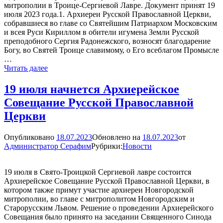
митрополии в Троице-Сергиевой Лавре. Документ принят 19
июля 2023 года.1. Архиереи Русской Православной Церкви,
собравшиеся во главе со Святейшим Патриархом Московским
и всея Руси Кириллом в обители игумена Земли Русской
преподобного Сергия Радонежского, возносят благодарение
Богу, во Святей Троице славимому, о Его всеблагом Промысле
…
Итоги
Читать далее
архиерейского
совещания
19 июля начнется Архиерейское
Русской
Совещание Русской Православной
Православной
Церкви
Церкви
Опубликовано
18.07.2023
Обновлено на
18.07.2023
от
Администратор Серафим
Рубрики:
Новости
19 июля в Свято-Троицкой Сергиевой лавре состоится
Архиерейское Совещание Русской Православной Церкви, в
котором также примут участие архиереи Новгородской
митрополии, во главе с митрополитом Новгородским и
Старорусским Львом. Решение о проведении Архиерейского
Совещания было принято на заседании Священного Синода