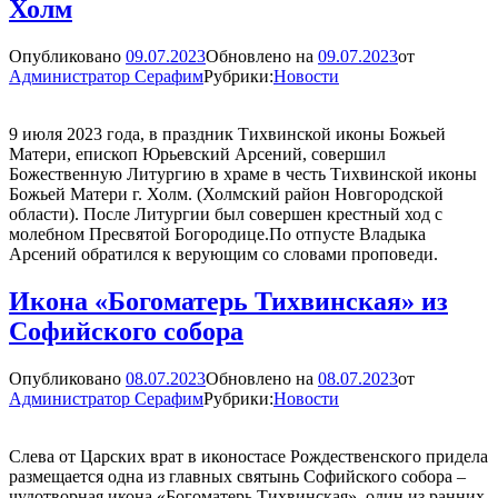
святителя
Холм
Феоктиста
Опубликовано
09.07.2023
Обновлено на
09.07.2023
от
Администратор Серафим
Рубрики:
Новости
9 июля 2023 года, в праздник Тихвинской иконы Божьей
Матери, епископ Юрьевский Арсений, совершил
Божественную Литургию в храме в честь Тихвинской иконы
Божьей Матери г. Холм. (Холмский район Новгородской
области). После Литургии был совершен крестный ход с
молебном Пресвятой Богородице.По отпусте Владыка
Арсений обратился к верующим со словами проповеди.
Икона «Богоматерь Тихвинская» из
Софийского собора
Опубликовано
08.07.2023
Обновлено на
08.07.2023
от
Администратор Серафим
Рубрики:
Новости
Слева от Царских врат в иконостасе Рождественского придела
размещается одна из главных святынь Софийского собора –
чудотворная икона «Богоматерь Тихвинская», один из ранних