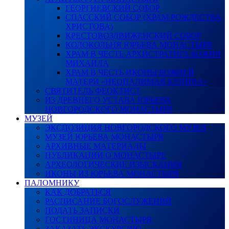
ГЕОРГИЕВСКИЙ СОБОР
СПАССКИЙ СОБОР (ХРАМ РОЖДЕСТВА
ХРИСТОВА)
КРЕСТОВОЗДВИЖЕНСКИЙ СОБОР
КОЛОКОЛЬНЯ ЮРЬЕВА МОНАСТЫРЯ
ХРАМ В ЧЕСТЬ АРХИСТРАТИГА БОЖИЯ
МИХАИЛА
ХРАМ В ЧЕСТЬ ИКОНЫ БОЖИЕЙ
МАТЕРИ «НЕОПАЛИМАЯ КУПИНА»
СВЯТИТЕЛЬ ФЕОКТИСТ
ИЗ ДРЕВНЕГО УСТАВА ЮРЬЕВА
НОВГОРОДСКОГО МОНАСТЫРЯ
МУЗЕЙ
ЭКСПОЗИЦИЯ НОВГОРОДСКОГО МУЗЕЯ
МУЗЕЙ ЮРЬЕВА МОНАСТЫРЯ
АРХИВНЫЕ МАТЕРИАЛЫ
ПУБЛИКАЦИИ О МОНАСТЫРЕ
АРХЕОЛОГИЧЕСКИЕ ИЗЫСКАНИЯ
ИКОНЫ ИЗ ЮРЬЕВА МОНАСТЫРЯ
ПАЛОМНИКУ
КАК ДОБРАТЬСЯ
РАСПИСАНИЕ БОГОСЛУЖЕНИЙ
ПОДАТЬ ЗАПИСКИ
ГОСТИНИЦА МОНАСТЫРЯ
ЗАКАЗАТЬ ЭКСКУРСИЮ