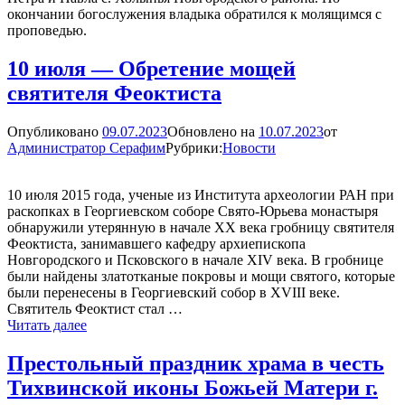
окончании богослужения владыка обратился к молящимся с
проповедью.
10 июля — Обретение мощей
святителя Феоктиста
Опубликовано
09.07.2023
Обновлено на
10.07.2023
от
Администратор Серафим
Рубрики:
Новости
10 июля 2015 года, ученые из Института археологии РАН при
раскопках в Георгиевском соборе Свято-Юрьева монастыря
обнаружили утерянную в начале ХХ века гробницу святителя
Феоктиста, занимавшего кафедру архиепископа
Новгородского и Псковского в начале XIV века. В гробнице
были найдены златотканые покровы и мощи святого, которые
были перенесены в Георгиевский собор в XVIII веке.
Святитель Феоктист стал …
10
Читать далее
июля
—
Престольный праздник храма в честь
Обретение
Тихвинской иконы Божьей Матери г.
мощей