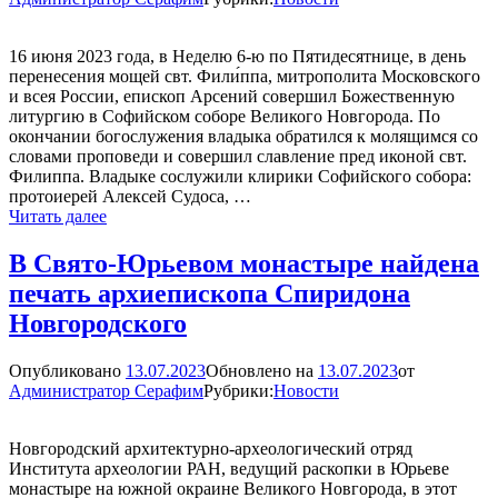
16 июня 2023 года, в Неделю 6-ю по Пятидесятнице, в день
перенесения мощей свт. Фили́ппа, митрополита Московского
и всея России, епископ Арсений совершил Божественную
литургию в Софийском соборе Великого Новгорода. По
окончании богослужения владыка обратился к молящимся со
словами проповеди и совершил славление пред иконой свт.
Филиппа. Владыке сослужили клирики Софийского собора:
протоиерей Алексей Судоса, …
Епископ
Читать далее
Арсений
совершил
В Свято-Юрьевом монастыре найдена
Литургию
печать архиепископа Спиридона
в
Софийском
Новгородского
соборе
Опубликовано
13.07.2023
Обновлено на
13.07.2023
от
Администратор Серафим
Рубрики:
Новости
Новгородский архитектурно-археологический отряд
Института археологии РАН, ведущий раскопки в Юрьеве
монастыре на южной окраине Великого Новгорода, в этот