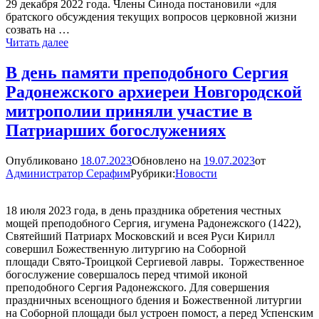
29 декабря 2022 года. Члены Синода постановили «для
братского обсуждения текущих вопросов церковной жизни
созвать на …
19
Читать далее
июля
начнется
В день памяти преподобного Сергия
Архиерейское
Радонежского архиереи Новгородской
Совещание
Русской
митрополии приняли участие в
Православной
Патриарших богослужениях
Церкви
Опубликовано
18.07.2023
Обновлено на
19.07.2023
от
Администратор Серафим
Рубрики:
Новости
18 июля 2023 года, в день праздника обретения честных
мощей преподобного Сергия, игумена Радонежского (1422),
Святейший Патриарх Московский и всея Руси Кирилл
совершил Божественную литургию на Соборной
площади Свято-Троицкой Сергиевой лавры. Торжественное
богослужение совершалось перед чтимой иконой
преподобного Сергия Радонежского. Для совершения
праздничных всенощного бдения и Божественной литургии
на Соборной площади был устроен помост, а перед Успенским