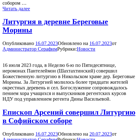
собором …
В
Читать далее
день
памяти
Литургия в деревне Береговые
преподобного
Морины
Сергия
Радонежского
архиереи
Опубликовано
16.07.2023
Обновлено на
16.07.2023
от
Новгородской
Администратор Серафим
Рубрики:
Новости
митрополии
приняли
участие
16 июля 2023 года, в Неделю 6-ю по Пятидесятнице,
в
иеромонах Пантелеймон (Шахтахтинский) совершил
Патриарших
Божественную литургию в Никольском храме дер. Береговые
богослужениях
Морины. За Литургией молилось более тридцати жителей
окрестных деревень и сел. Богослужение сопровождалось
пением хора учащихся и выпускников регентских курсов
НДУ под управлением регента Дины Васильевой.
Епископ Арсений совершил Литургию
в Софийском соборе
Опубликовано
16.07.2023
Обновлено на
20.07.2023
от
Администратор Серафим
Рубрики:
Новости