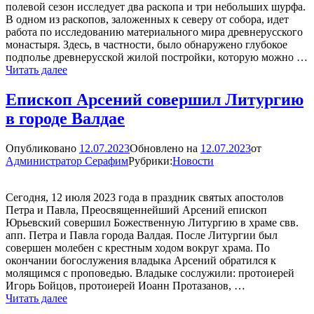
полевой сезон исследует два раскопа и три небольших шурфа.
В одном из раскопов, заложенных к северу от собора, идет
работа по исследованию материального мира древнерусского
монастыря. Здесь, в частности, было обнаружено глубокое
подполье древнерусской жилой постройки, которую можно …
В
Читать далее
Свято-
Юрьевом
Епископ Арсений совершил Литургию
монастыре
в городе Валдае
найдена
печать
архиепископа
Опубликовано
12.07.2023
Обновлено на
12.07.2023
от
Спиридона
Администратор Серафим
Рубрики:
Новости
Новгородского
Сегодня, 12 июля 2023 года в праздник святых апостолов
Петра и Павла, Преосвященнейший Арсений епископ
Юрьевский совершил Божественную Литургию в храме свв.
апп. Петра и Павла города Валдая. После Литургии был
совершен молебен с крестным ходом вокруг храма. По
окончании богослужения владыка Арсений обратился к
молящимся с проповедью. Владыке сослужили: протоиерей
Игорь Бойцов, протоиерей Иоанн Протазанов, …
Епископ
Читать далее
Арсений