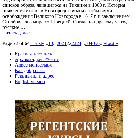
списков образа, явившегося на Тихвине в 1383 г. История
появления иконы в Новгороде связана с событиями
освобождения Великого Новгорода в 1617 г. и заключением
Столбовского мира со Швецией. Согласно царскому указу,
русские …
Икона
Читать далее
«Богоматерь
Page 22 of 64
« First
«
...
10
...
20
21
22
23
24
...
30
40
50
...
»
Last »
Тихвинская»
из
Краткая летопись
Софийского
Архимандрит Фотий
собора
Адрес монастыря
Как добраться
Реквизиты и адрес
English version