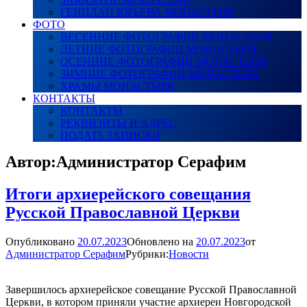
ГЕНПЛАН ЮРЬЕВА МОНАСТЫРЯ
ФОТО
ВЕСЕННИЕ ФОТОГРАФИИ МОНАСТЫРЯ
ЛЕТНИЕ ФОТОГРАФИИ МОНАСТЫРЯ
ОСЕННИЕ ФОТОГРАФИИ МОНАСТЫРЯ
ЗИМНИЕ ФОТОГРАФИИ МОНАСТЫРЯ
ХРАМЫ МОНАСТЫРЯ
КОНТАКТЫ
КОНТАКТЫ
РЕКВИЗИТЫ И АДРЕС
ПОДАТЬ ЗАПИСКИ
Автор:
Администратор Серафим
Итоги архиерейского совещания
Русской Православной Церкви
Опубликовано
20.07.2023
Обновлено на
20.07.2023
от
Администратор Серафим
Рубрики:
Новости
Завершилось архиерейское совещание Русской Православной
Церкви, в котором приняли участие архиереи Новгородской