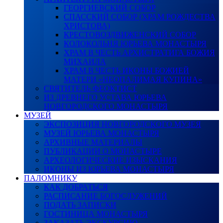
ГЕОРГИЕВСКИЙ СОБОР
СПАССКИЙ СОБОР (ХРАМ РОЖДЕСТВА
ХРИСТОВА)
КРЕСТОВОЗДВИЖЕНСКИЙ СОБОР
КОЛОКОЛЬНЯ ЮРЬЕВА МОНАСТЫРЯ
ХРАМ В ЧЕСТЬ АРХИСТРАТИГА БОЖИЯ
МИХАИЛА
ХРАМ В ЧЕСТЬ ИКОНЫ БОЖИЕЙ
МАТЕРИ «НЕОПАЛИМАЯ КУПИНА»
СВЯТИТЕЛЬ ФЕОКТИСТ
ИЗ ДРЕВНЕГО УСТАВА ЮРЬЕВА
НОВГОРОДСКОГО МОНАСТЫРЯ
МУЗЕЙ
ЭКСПОЗИЦИЯ НОВГОРОДСКОГО МУЗЕЯ
МУЗЕЙ ЮРЬЕВА МОНАСТЫРЯ
АРХИВНЫЕ МАТЕРИАЛЫ
ПУБЛИКАЦИИ О МОНАСТЫРЕ
АРХЕОЛОГИЧЕСКИЕ ИЗЫСКАНИЯ
ИКОНЫ ИЗ ЮРЬЕВА МОНАСТЫРЯ
ПАЛОМНИКУ
КАК ДОБРАТЬСЯ
РАСПИСАНИЕ БОГОСЛУЖЕНИЙ
ПОДАТЬ ЗАПИСКИ
ГОСТИНИЦА МОНАСТЫРЯ
ЗАКАЗАТЬ ЭКСКУРСИЮ