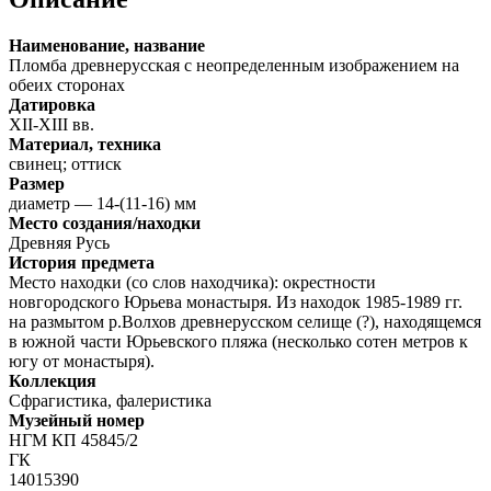
Наименование, название
Пломба древнерусская с неопределенным изображением на
обеих сторонах
Датировка
XII-XIII вв.
Материал, техника
свинец; оттиск
Размер
диаметр — 14-(11-16) мм
Место создания/находки
Древняя Русь
История предмета
Место находки (со слов находчика): окрестности
новгородского Юрьева монастыря. Из находок 1985-1989 гг.
на размытом р.Волхов древнерусском селище (?), находящемся
в южной части Юрьевского пляжа (несколько сотен метров к
югу от монастыря).
Коллекция
Сфрагистика, фалеристика
Музейный номер
НГМ КП 45845/2
ГК
14015390