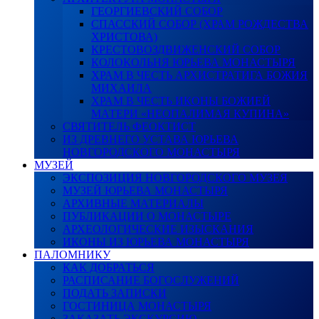
ГЕОРГИЕВСКИЙ СОБОР
СПАССКИЙ СОБОР (ХРАМ РОЖДЕСТВА
ХРИСТОВА)
КРЕСТОВОЗДВИЖЕНСКИЙ СОБОР
КОЛОКОЛЬНЯ ЮРЬЕВА МОНАСТЫРЯ
ХРАМ В ЧЕСТЬ АРХИСТРАТИГА БОЖИЯ
МИХАИЛА
ХРАМ В ЧЕСТЬ ИКОНЫ БОЖИЕЙ
МАТЕРИ «НЕОПАЛИМАЯ КУПИНА»
СВЯТИТЕЛЬ ФЕОКТИСТ
ИЗ ДРЕВНЕГО УСТАВА ЮРЬЕВА
НОВГОРОДСКОГО МОНАСТЫРЯ
МУЗЕЙ
ЭКСПОЗИЦИЯ НОВГОРОДСКОГО МУЗЕЯ
МУЗЕЙ ЮРЬЕВА МОНАСТЫРЯ
АРХИВНЫЕ МАТЕРИАЛЫ
ПУБЛИКАЦИИ О МОНАСТЫРЕ
АРХЕОЛОГИЧЕСКИЕ ИЗЫСКАНИЯ
ИКОНЫ ИЗ ЮРЬЕВА МОНАСТЫРЯ
ПАЛОМНИКУ
КАК ДОБРАТЬСЯ
РАСПИСАНИЕ БОГОСЛУЖЕНИЙ
ПОДАТЬ ЗАПИСКИ
ГОСТИНИЦА МОНАСТЫРЯ
ЗАКАЗАТЬ ЭКСКУРСИЮ