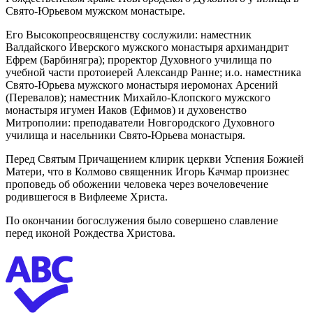
Свято-Юрьевом мужском монастыре.
Его Высокопреосвященству сослужили: наместник
Валдайского Иверского мужского монастыря архимандрит
Ефрем (Барбинягра); проректор Духовного училища по
учебной части протоиерей Александр Ранне; и.о. наместника
Свято-Юрьева мужского монастыря иеромонах Арсений
(Перевалов); наместник Михайло-Клопского мужского
монастыря игумен Иаков (Ефимов) и духовенство
Митрополии: преподаватели Новгородского Духовного
училища и насельники Свято-Юрьева монастыря.
Перед Святым Причащением клирик церкви Успения Божией
Матери, что в Колмово священник Игорь Качмар произнес
проповедь об обожении человека через вочеловечение
родившегося в Вифлееме Христа.
По окончании богослужения было совершено славление
перед иконой Рождества Христова.