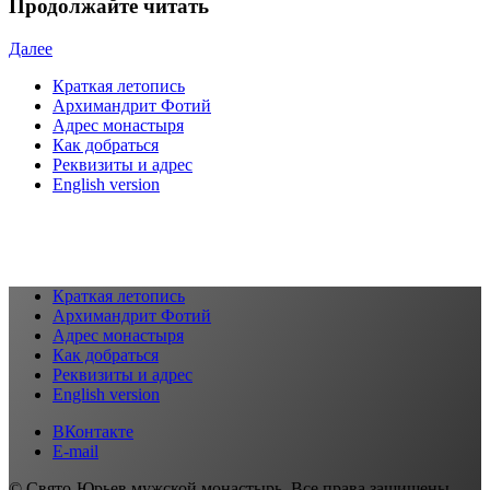
Продолжайте читать
Далее
Краткая летопись
Архимандрит Фотий
Адрес монастыря
Как добраться
Реквизиты и адрес
English version
Краткая летопись
Архимандрит Фотий
Адрес монастыря
Как добраться
Реквизиты и адрес
English version
ВКонтакте
E-mail
© Свято-Юрьев мужской монастырь. Все права защищены.