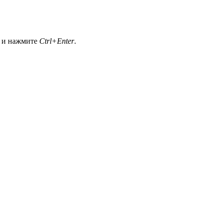
а и нажмите
Ctrl+Enter
.