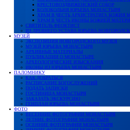
КРЕСТОВОЗДВИЖЕНСКИЙ СОБОР
КОЛОКОЛЬНЯ ЮРЬЕВА МОНАСТЫРЯ
ХРАМ В ЧЕСТЬ АРХИСТРАТИГА БОЖИЯ
ХРАМ В ЧЕСТЬ ИКОНЫ БОЖИЕЙ МАТЕР
СВЯТИТЕЛЬ ФЕОКТИСТ
ИЗ ДРЕВНЕГО УСТАВА ЮРЬЕВА НОВГОРОДС
МУЗЕЙ
ЭКСПОЗИЦИЯ НОВГОРОДСКОГО МУЗЕЯ
МУЗЕЙ ЮРЬЕВА МОНАСТЫРЯ
АРХИВНЫЕ МАТЕРИАЛЫ
ПУБЛИКАЦИИ О МОНАСТЫРЕ
АРХЕОЛОГИЧЕСКИЕ ИЗЫСКАНИЯ
ИКОНЫ ИЗ ЮРЬЕВА МОНАСТЫРЯ
ПАЛОМНИКУ
КАК ДОБРАТЬСЯ
РАСПИСАНИЕ БОГОСЛУЖЕНИЙ
ПОДАТЬ ЗАПИСКИ
ГОСТИНИЦА МОНАСТЫРЯ
ЗАКАЗАТЬ ЭКСКУРСИЮ
ГЕНПЛАН ЮРЬЕВА МОНАСТЫРЯ
ФОТО
ВЕСЕННИЕ ФОТОГРАФИИ МОНАСТЫРЯ
ЛЕТНИЕ ФОТОГРАФИИ МОНАСТЫРЯ
ОСЕННИЕ ФОТОГРАФИИ МОНАСТЫРЯ
ЗИМНИЕ ФОТОГРАФИИ МОНАСТЫРЯ