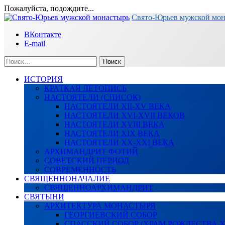
Пожалуйста, подождите...
Перейти
Свято-Юрьев мужской мо
к
ВКонтакте
содержимому
E-mail
Найти:
ИСТОРИЯ
КРАТКАЯ ЛЕТОПИСЬ
НАСТОЯТЕЛИ (СПИСОК)
НАСТОЯТЕЛИ XII-XV ВЕКА
НАСТОЯТЕЛИ XVI-XVII ВЕКОВ
НАСТОЯТЕЛИ XVIII ВЕКА
НАСТОЯТЕЛИ XIX ВЕКА
НАСТОЯТЕЛИ XX-XXI ВЕКА
АРХИМАНДРИТ ФОТИЙ
СОВЕТСКИЙ ПЕРИОД
СОВРЕМЕННОСТЬ
СВЯЩЕННОНАЧАЛИЕ
СВЯЩЕННОАРХИМАНДРИТ
СВЯТЫНИ
АРХИТЕКТУРА МОНАСТЫРЯ
ГЕОРГИЕВСКИЙ СОБОР
СПАССКИЙ СОБОР (ХРАМ РОЖДЕСТВА 