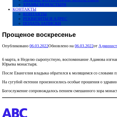
ХРАМЫ МОНАСТЫРЯ
КОНТАКТЫ
КОНТАКТЫ
РЕКВИЗИТЫ И АДРЕС
ПОДАТЬ ЗАПИСКИ
Прощеное воскресенье
Опубликовано
06.03.2022
Обновлено на
06.03.2022
от
Админист
6 марта, в Неделю сыропустную, воспоминание Адамова изгна
Юрьева монастыря.
После Евангелия владыка обратился к молящимся со словами п
На сугубой ектении произносились особые прошения о здравии
Богослужение сопровождалось пением смешанного хора монаст