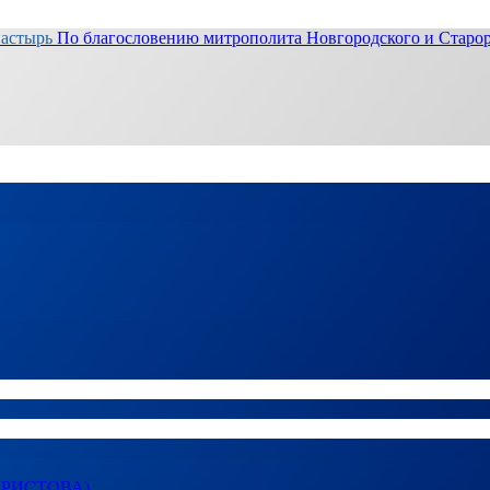
настырь
По благословению митрополита Новгородского и Старор
ХРИСТОВА)