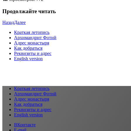
Продолжайте читать
Назад
Далее
Краткая летопись
Архимандрит Фотий
Адрес монастыря
Как добраться
Реквизиты и адрес
English version
Краткая летопись
Архимандрит Фотий
Адрес монастыря
Как добраться
Реквизиты и адрес
English version
ВКонтакте
E-mail