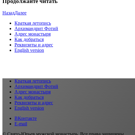
Продолжайте читать
Назад
Далее
Краткая летопись
Архимандрит Фотий
Адрес монастыря
Как добраться
Реквизиты и адрес
English version
Краткая летопись
Архимандрит Фотий
Адрес монастыря
Как добраться
Реквизиты и адрес
English version
ВКонтакте
E-mail
© Свято-Юрьев мужской монастырь. Все права защищены.