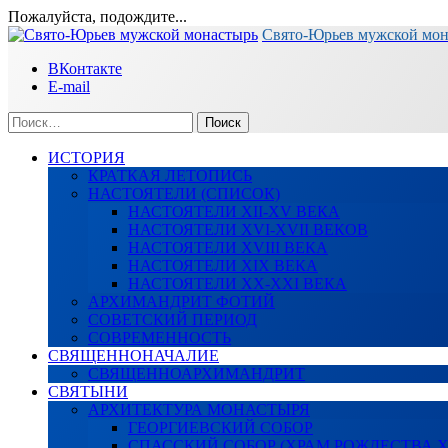
Пожалуйста, подождите...
Перейти
Свято-Юрьев мужской мо
к
ВКонтакте
содержимому
E-mail
Найти:
ИСТОРИЯ
КРАТКАЯ ЛЕТОПИСЬ
НАСТОЯТЕЛИ (СПИСОК)
НАСТОЯТЕЛИ XII-XV ВЕКА
НАСТОЯТЕЛИ XVI-XVII ВЕКОВ
НАСТОЯТЕЛИ XVIII ВЕКА
НАСТОЯТЕЛИ XIX ВЕКА
НАСТОЯТЕЛИ XX-XXI ВЕКА
АРХИМАНДРИТ ФОТИЙ
СОВЕТСКИЙ ПЕРИОД
СОВРЕМЕННОСТЬ
СВЯЩЕННОНАЧАЛИЕ
СВЯЩЕННОАРХИМАНДРИТ
СВЯТЫНИ
АРХИТЕКТУРА МОНАСТЫРЯ
ГЕОРГИЕВСКИЙ СОБОР
СПАССКИЙ СОБОР (ХРАМ РОЖДЕСТВА 