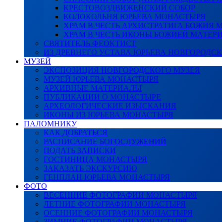
КРЕСТОВОЗДВИЖЕНСКИЙ СОБОР
КОЛОКОЛЬНЯ ЮРЬЕВА МОНАСТЫРЯ
ХРАМ В ЧЕСТЬ АРХИСТРАТИГА БОЖИЯ
ХРАМ В ЧЕСТЬ ИКОНЫ БОЖИЕЙ МАТЕР
СВЯТИТЕЛЬ ФЕОКТИСТ
ИЗ ДРЕВНЕГО УСТАВА ЮРЬЕВА НОВГОРОДС
МУЗЕЙ
ЭКСПОЗИЦИЯ НОВГОРОДСКОГО МУЗЕЯ
МУЗЕЙ ЮРЬЕВА МОНАСТЫРЯ
АРХИВНЫЕ МАТЕРИАЛЫ
ПУБЛИКАЦИИ О МОНАСТЫРЕ
АРХЕОЛОГИЧЕСКИЕ ИЗЫСКАНИЯ
ИКОНЫ ИЗ ЮРЬЕВА МОНАСТЫРЯ
ПАЛОМНИКУ
КАК ДОБРАТЬСЯ
РАСПИСАНИЕ БОГОСЛУЖЕНИЙ
ПОДАТЬ ЗАПИСКИ
ГОСТИНИЦА МОНАСТЫРЯ
ЗАКАЗАТЬ ЭКСКУРСИЮ
ГЕНПЛАН ЮРЬЕВА МОНАСТЫРЯ
ФОТО
ВЕСЕННИЕ ФОТОГРАФИИ МОНАСТЫРЯ
ЛЕТНИЕ ФОТОГРАФИИ МОНАСТЫРЯ
ОСЕННИЕ ФОТОГРАФИИ МОНАСТЫРЯ
ЗИМНИЕ ФОТОГРАФИИ МОНАСТЫРЯ