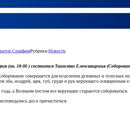
ратор Серафим
Рубрики:
Новости
ерия (ок. 18-00 ) состоится Таинство Елеосвящения (Соборован
орование совершается для исцеления духовных и телесных недуг
 лба, ноздрей, щек, губ, груди и рук верующего освященным е
 года, а Великим постом все верующие стараются собороваться.
исповедались до) и причаститься.