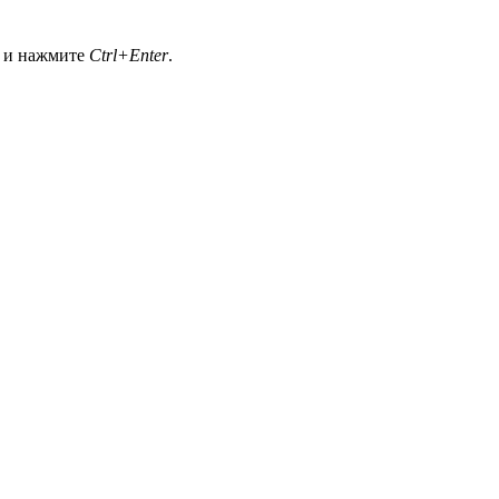
а и нажмите
Ctrl+Enter
.