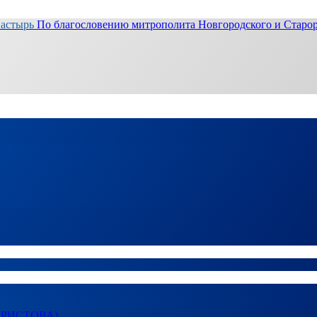
настырь
По благословению митрополита Новгородского и Старор
ХРИСТОВА)