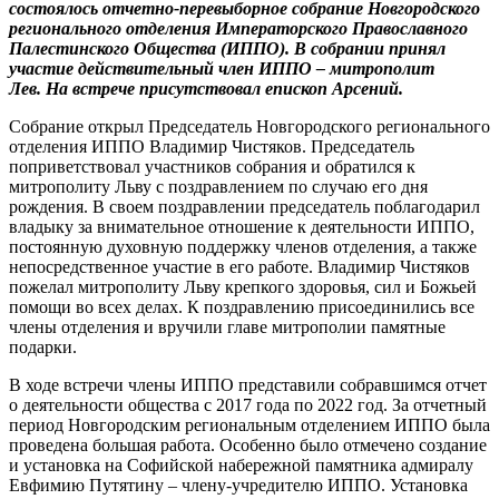
состоялось отчетно-перевыборное собрание Новгородского
регионального отделения Императорского Православного
Палестинского Общества (ИППО). В собрании принял
участие действительный член ИППО – митрополит
Лев.
На встрече присутствовал епископ Арсений.
Собрание открыл Председатель Новгородского регионального
отделения ИППО Владимир Чистяков. Председатель
поприветствовал участников собрания и обратился к
митрополиту Льву с поздравлением по случаю его дня
рождения. В своем поздравлении председатель поблагодарил
владыку за внимательное отношение к деятельности ИППО,
постоянную духовную поддержку членов отделения, а также
непосредственное участие в его работе. Владимир Чистяков
пожелал митрополиту Льву крепкого здоровья, сил и Божьей
помощи во всех делах. К поздравлению присоединились все
члены отделения и вручили главе митрополии памятные
подарки.
В ходе встречи члены ИППО представили собравшимся отчет
о деятельности общества с 2017 года по 2022 год. За отчетный
период Новгородским региональным отделением ИППО была
проведена большая работа. Особенно было отмечено создание
и установка на Софийской набережной памятника адмиралу
Евфимию Путятину – члену-учредителю ИППО. Установка