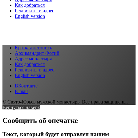
Как добраться
Реквизиты и адрес
English version
Краткая летопись
Архимандрит Фотий
Адрес монастыря
Как добраться
Реквизиты и адрес
English version
ВКонтакте
E-mail
© Свято-Юрьев мужской монастырь. Все права защищены.
Вернуться наверх
Сообщить об опечатке
Текст, который будет отправлен нашим