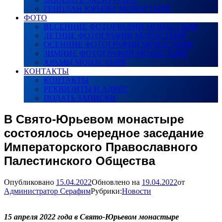
ГЕНПЛАН ЮРЬЕВА МОНАСТЫРЯ
ФОТО
ВЕСЕННИЕ ФОТОГРАФИИ МОНАСТЫРЯ
ЛЕТНИЕ ФОТОГРАФИИ МОНАСТЫРЯ
ОСЕННИЕ ФОТОГРАФИИ МОНАСТЫРЯ
ЗИМНИЕ ФОТОГРАФИИ МОНАСТЫРЯ
ХРАМЫ МОНАСТЫРЯ
КОНТАКТЫ
КОНТАКТЫ
РЕКВИЗИТЫ И АДРЕС
ПОДАТЬ ЗАПИСКИ
В Свято-Юрьевом монастыре
состоялось очередное заседание
Императорского Православного
Палестинского Общества
Опубликовано
15.04.2022
Обновлено на
19.04.2022
от
Администратор Серафим
Рубрики:
Новости
15 апреля 2022 года в Свято-Юрьевом монастыре