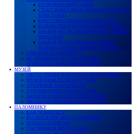
ГЕОРГИЕВСКИЙ СОБОР
СПАССКИЙ СОБОР (ХРАМ РОЖДЕСТВА
ХРИСТОВА)
КРЕСТОВОЗДВИЖЕНСКИЙ СОБОР
КОЛОКОЛЬНЯ ЮРЬЕВА МОНАСТЫРЯ
ХРАМ В ЧЕСТЬ АРХИСТРАТИГА БОЖИЯ
МИХАИЛА
ХРАМ В ЧЕСТЬ ИКОНЫ БОЖИЕЙ
МАТЕРИ «НЕОПАЛИМАЯ КУПИНА»
СВЯТИТЕЛЬ ФЕОКТИСТ
ИЗ ДРЕВНЕГО УСТАВА ЮРЬЕВА
НОВГОРОДСКОГО МОНАСТЫРЯ
МУЗЕЙ
ЭКСПОЗИЦИЯ НОВГОРОДСКОГО МУЗЕЯ
МУЗЕЙ ЮРЬЕВА МОНАСТЫРЯ
АРХИВНЫЕ МАТЕРИАЛЫ
ПУБЛИКАЦИИ О МОНАСТЫРЕ
АРХЕОЛОГИЧЕСКИЕ ИЗЫСКАНИЯ
ИКОНЫ ИЗ ЮРЬЕВА МОНАСТЫРЯ
ПАЛОМНИКУ
КАК ДОБРАТЬСЯ
РАСПИСАНИЕ БОГОСЛУЖЕНИЙ
ПОДАТЬ ЗАПИСКИ
ГОСТИНИЦА МОНАСТЫРЯ
ЗАКАЗАТЬ ЭКСКУРСИЮ