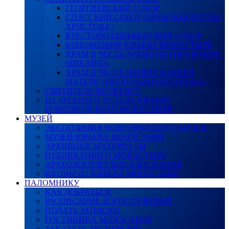
ГЕОРГИЕВСКИЙ СОБОР
СПАССКИЙ СОБОР (ХРАМ РОЖДЕСТВА
ХРИСТОВА)
КРЕСТОВОЗДВИЖЕНСКИЙ СОБОР
КОЛОКОЛЬНЯ ЮРЬЕВА МОНАСТЫРЯ
ХРАМ В ЧЕСТЬ АРХИСТРАТИГА БОЖИЯ
МИХАИЛА
ХРАМ В ЧЕСТЬ ИКОНЫ БОЖИЕЙ
МАТЕРИ «НЕОПАЛИМАЯ КУПИНА»
СВЯТИТЕЛЬ ФЕОКТИСТ
ИЗ ДРЕВНЕГО УСТАВА ЮРЬЕВА
НОВГОРОДСКОГО МОНАСТЫРЯ
МУЗЕЙ
ЭКСПОЗИЦИЯ НОВГОРОДСКОГО МУЗЕЯ
МУЗЕЙ ЮРЬЕВА МОНАСТЫРЯ
АРХИВНЫЕ МАТЕРИАЛЫ
ПУБЛИКАЦИИ О МОНАСТЫРЕ
АРХЕОЛОГИЧЕСКИЕ ИЗЫСКАНИЯ
ИКОНЫ ИЗ ЮРЬЕВА МОНАСТЫРЯ
ПАЛОМНИКУ
КАК ДОБРАТЬСЯ
РАСПИСАНИЕ БОГОСЛУЖЕНИЙ
ПОДАТЬ ЗАПИСКИ
ГОСТИНИЦА МОНАСТЫРЯ
ЗАКАЗАТЬ ЭКСКУРСИЮ