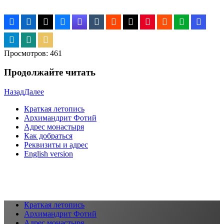
Просмотров:
461
Продолжайте читать
Назад
Далее
Краткая летопись
Архимандрит Фотий
Адрес монастыря
Как добраться
Реквизиты и адрес
English version
Краткая летопись
Архимандрит Фотий
Адрес монастыря