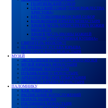
ГЕОРГИЕВСКИЙ СОБОР
СПАССКИЙ СОБОР (ХРАМ РОЖДЕСТВА
ХРИСТОВА)
КРЕСТОВОЗДВИЖЕНСКИЙ СОБОР
КОЛОКОЛЬНЯ ЮРЬЕВА МОНАСТЫРЯ
ХРАМ В ЧЕСТЬ АРХИСТРАТИГА БОЖИЯ
МИХАИЛА
ХРАМ В ЧЕСТЬ ИКОНЫ БОЖИЕЙ
МАТЕРИ «НЕОПАЛИМАЯ КУПИНА»
СВЯТИТЕЛЬ ФЕОКТИСТ
ИЗ ДРЕВНЕГО УСТАВА ЮРЬЕВА
НОВГОРОДСКОГО МОНАСТЫРЯ
МУЗЕЙ
ЭКСПОЗИЦИЯ НОВГОРОДСКОГО МУЗЕЯ
МУЗЕЙ ЮРЬЕВА МОНАСТЫРЯ
АРХИВНЫЕ МАТЕРИАЛЫ
ПУБЛИКАЦИИ О МОНАСТЫРЕ
АРХЕОЛОГИЧЕСКИЕ ИЗЫСКАНИЯ
ИКОНЫ ИЗ ЮРЬЕВА МОНАСТЫРЯ
ПАЛОМНИКУ
КАК ДОБРАТЬСЯ
РАСПИСАНИЕ БОГОСЛУЖЕНИЙ
ПОДАТЬ ЗАПИСКИ
ГОСТИНИЦА МОНАСТЫРЯ
ЗАКАЗАТЬ ЭКСКУРСИЮ