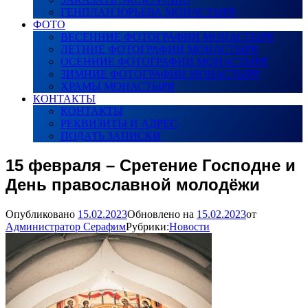
ГЕНПЛАН ЮРЬЕВА МОНАСТЫРЯ
ФОТО
ВЕСЕННИЕ ФОТОГРАФИИ МОНАСТЫРЯ
ЛЕТНИЕ ФОТОГРАФИИ МОНАСТЫРЯ
ОСЕННИЕ ФОТОГРАФИИ МОНАСТЫРЯ
ЗИМНИЕ ФОТОГРАФИИ МОНАСТЫРЯ
ХРАМЫ МОНАСТЫРЯ
КОНТАКТЫ
КОНТАКТЫ
РЕКВИЗИТЫ И АДРЕС
ПОДАТЬ ЗАПИСКИ
15 февраля – Сретение Господне и
День православной молодёжи
Опубликовано
15.02.2023
Обновлено на
15.02.2023
от
Администратор Серафим
Рубрики:
Новости