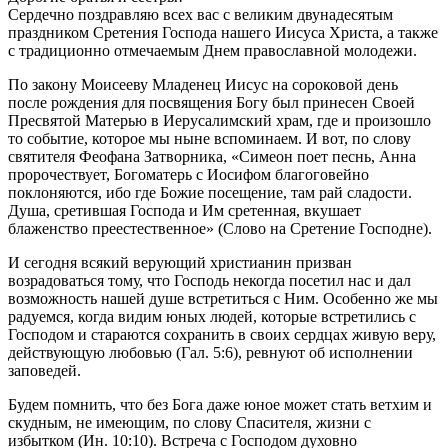
Сердечно поздравляю всех вас с великим двунадесятым
праздником Сретения Господа нашего Иисуса Христа, а также
с традиционно отмечаемым Днем православной молодежи.
По закону Моисееву Младенец Иисус на сороковой день
после рождения для посвящения Богу был принесен Своей
Пресвятой Матерью в Иерусалимский храм, где и произошло
то событие, которое мы ныне вспоминаем. И вот, по слову
святителя Феофана Затворника, «Симеон поет песнь, Анна
пророчествует, Богоматерь с Иосифом благоговейно
поклоняются, ибо где Божие посещение, там рай сладости.
Душа, сретившая Господа и Им сретенная, вкушает
блаженство преестественное» (Слово на Сретение Господне).
И сегодня всякий верующий христианин призван
возрадоваться тому, что Господь некогда посетил нас и дал
возможность нашей душе встретиться с Ним. Особенно же мы
радуемся, когда видим юных людей, которые встретились с
Господом и стараются сохранить в своих сердцах живую веру,
действующую любовью (Гал. 5:6), ревнуют об исполнении
заповедей.
Будем помнить, что без Бога даже юное может стать ветхим и
скудным, не имеющим, по слову Спасителя, жизни с
избытком (Ин. 10:10). Встреча с Господом духовно