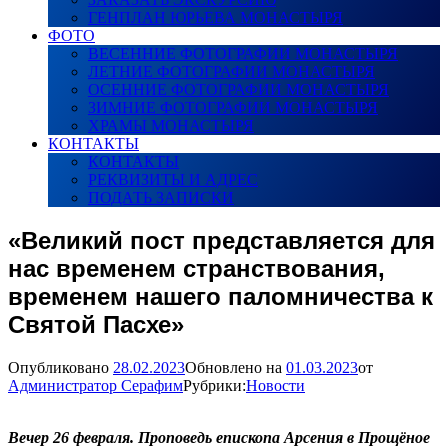
ГЕНПЛАН ЮРЬЕВА МОНАСТЫРЯ
ФОТО
ВЕСЕННИЕ ФОТОГРАФИИ МОНАСТЫРЯ
ЛЕТНИЕ ФОТОГРАФИИ МОНАСТЫРЯ
ОСЕННИЕ ФОТОГРАФИИ МОНАСТЫРЯ
ЗИМНИЕ ФОТОГРАФИИ МОНАСТЫРЯ
ХРАМЫ МОНАСТЫРЯ
КОНТАКТЫ
КОНТАКТЫ
РЕКВИЗИТЫ И АДРЕС
ПОДАТЬ ЗАПИСКИ
«Великий пост представляется для
нас временем странствования,
временем нашего паломничества к
Святой Пасхе»
Опубликовано
28.02.2023
Обновлено на
01.03.2023
от
Администратор Серафим
Рубрики:
Новости
Вечер 26 февраля. Проповедь епископа Арсения в Прощёное