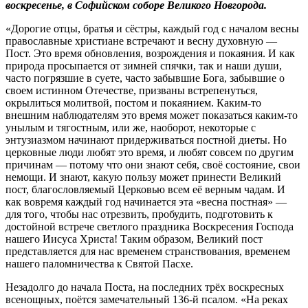
воскресенье, в Софийском соборе Великого Новгорода.
«Дорогие отцы, братья и сёстры, каждый год с началом весны
православные христиане встречают и весну духовную —
Пост. Это время обновления, возрождения и покаяния. И как
природа просыпается от зимней спячки, так и наши души,
часто погрязшие в суете, часто забывшие Бога, забывшие о
своем истинном Отечестве, призваны встрепенуться,
окрылиться молитвой, постом и покаянием. Каким-то
внешним наблюдателям это время может показаться каким-то
унылым и тягостным, или же, наоборот, некоторые с
энтузиазмом начинают придерживаться постной диеты. Но
церковные люди любят это время, и любят совсем по другим
причинам — потому что они знают себя, своё состояние, свои
немощи. И знают, какую пользу может принести Великий
пост, благословляемый Церковью всем её верным чадам. И
как вовремя каждый год начинается эта «весна постная» —
для того, чтобы нас отрезвить, пробудить, подготовить к
достойной встрече светлого праздника Воскресения Господа
нашего Иисуса Христа! Таким образом, Великий пост
представляется для нас временем странствования, временем
нашего паломничества к Святой Пасхе.
Незадолго до начала Поста, на последних трёх воскресных
всенощных, поëтся замечательный 136-й псалом. «На реках