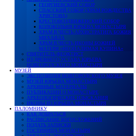
ГЕОРГИЕВСКИЙ СОБОР
СПАССКИЙ СОБОР (ХРАМ РОЖДЕСТВА
ХРИСТОВА)
КРЕСТОВОЗДВИЖЕНСКИЙ СОБОР
КОЛОКОЛЬНЯ ЮРЬЕВА МОНАСТЫРЯ
ХРАМ В ЧЕСТЬ АРХИСТРАТИГА БОЖИЯ
МИХАИЛА
ХРАМ В ЧЕСТЬ ИКОНЫ БОЖИЕЙ
МАТЕРИ «НЕОПАЛИМАЯ КУПИНА»
СВЯТИТЕЛЬ ФЕОКТИСТ
ИЗ ДРЕВНЕГО УСТАВА ЮРЬЕВА
НОВГОРОДСКОГО МОНАСТЫРЯ
МУЗЕЙ
ЭКСПОЗИЦИЯ НОВГОРОДСКОГО МУЗЕЯ
МУЗЕЙ ЮРЬЕВА МОНАСТЫРЯ
АРХИВНЫЕ МАТЕРИАЛЫ
ПУБЛИКАЦИИ О МОНАСТЫРЕ
АРХЕОЛОГИЧЕСКИЕ ИЗЫСКАНИЯ
ИКОНЫ ИЗ ЮРЬЕВА МОНАСТЫРЯ
ПАЛОМНИКУ
КАК ДОБРАТЬСЯ
РАСПИСАНИЕ БОГОСЛУЖЕНИЙ
ПОДАТЬ ЗАПИСКИ
ГОСТИНИЦА МОНАСТЫРЯ
ЗАКАЗАТЬ ЭКСКУРСИЮ