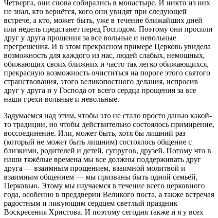
Четверга, они снова собирались в монастыре. И никто из них
не знал, кто вернётся, кого они увидят при следующей
встрече, а кто, может быть, уже в течение ближайших дней
или недель предстанет перед Господом. Поэтому они просили
друг у друга прощения за все вольные и невольные
прегрешения. И в этом прекрасном примере Церковь увидела
возможность для каждого из нас, людей слабых, немощных,
обижающих своих ближних и часто так легко обижающихся,
прекрасную возможность очиститься на пороге этого святого
странствования, этого великопостного делания, испросив
друг у друга и у Господа от всего сердца прощения за все
наши грехи вольные и невольные.
Задумаемся над этим, чтобы это не стало просто данью какой-
то традиции, но чтобы действительно состоялось примирение,
воссоединение. Или, может быть, хотя бы лишний раз
(который не может быть лишним) состоялось общение с
близкими, родителей и детей, супругов, друзей. Потому что в
наши тяжёлые времена мы все должны поддерживать друг
друга — взаимным прощением, взаимной молитвой и
взаимным общением — мы призваны быть одной семьёй,
Церковью. Этому мы научаемся в течение всего церковного
года, особенно в преддверии Великого поста, а также встречая
радостным и ликующим сердцем светлый праздник
Воскресения Христова. И поэтому сегодня также и я у всех