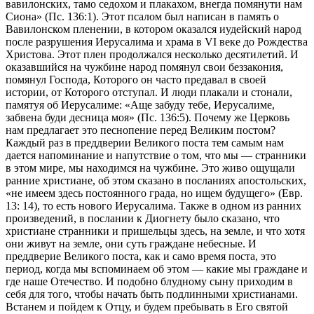
вавилонских, тамо седохом и плакахом, внегда помянути нам
Сиона» (Пс. 136:1). Этот псалом был написан в память о
Вавилонском пленении, в котором оказался иудейский народ
после разрушения Иерусалима и храма в VI веке до Рождества
Христова. Этот плен продолжался несколько десятилетий. И
оказавшийся на чужбине народ помянул свои беззакония,
помянул Господа, Которого он часто предавал в своей
истории, от Которого отступал. И люди плакали и стонали,
памятуя об Иерусалиме: «Аще забуду тебе, Иерусалиме,
забвена буди десница моя» (Пс. 136:5). Почему же Церковь
нам предлагает это песнопение перед Великим постом?
Каждый раз в преддверии Великого поста тем самым нам
дается напоминание и напутствие о том, что мы — странники
в этом мире, мы находимся на чужбине. Это живо ощущали
ранние христиане, об этом сказано в посланиях апостольских,
«не имеем здесь постоянного града, но ищем будущего» (Евр.
13: 14), то есть нового Иерусалима. Также в одном из ранних
произведений, в послании к Диогнету было сказано, что
христиане странники и пришельцы здесь, на земле, и что хотя
они живут на земле, они суть граждане небесные. И
преддверие Великого поста, как и само время поста, это
период, когда мы вспоминаем об этом — какие мы граждане и
где наше Отечество. И подобно блудному сыну приходим в
себя для того, чтобы начать быть подлинными христианами.
Встанем и пойдем к Отцу, и будем пребывать в Его святой