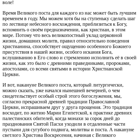
воле!
Время Великого поста для каждого из нас может быть лучшим
временем в году. Мы можем хотя бы на ступеньку сделать шаг
по лествице небесного восхождения, приблизиться к Богу,
вспомнить о своём предназначении, как христиан, в этом
мире. Потому что весь великопостный уклад церковной
жизни, домашних молитв, правил относительно поведения
христианина, способствует ощущению особенного Божиего
присутствия в нашей жизни, особого искания Бога,
вслушиванию в Его слово и стремлению исполнить еë в своей
жизни, как это было с древними праведниками, пророками,
апостолами, со всеми святыми в истории Христианской
Церкви.
И вот, накануне Великого поста, который литургически,
можно сказать, уже начался нынешней вечерней, о чем
свидетельствует особый строй этого богослужения, мы,
согласно прекрасной древней традиции Православной
Церкви, испрашиваем друг у друга прощения. Это традиция
восходит, по житию Марии Египетской, к практике древних
палестинских обителей, когда монахи за сорок дней до
празднования Святой Пасхи уходили в отдаленные части
пустыни для сугубого подвига, молитвы и поста. А накануне
светлого Христова Воскресения, начиная с Великого