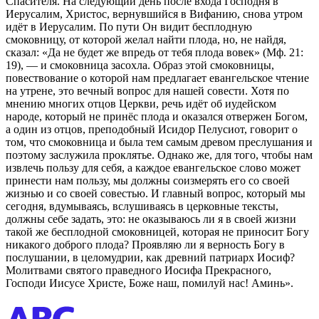
Спасителя. На следующий день после входа Господня в
Иерусалим, Христос, вернувшийся в Вифанию, снова утром
идёт в Иерусалим. По пути Он видит бесплодную
смоковницу, от которой желал найти плода, но, не найдя,
сказал: «Да не будет же впредь от тебя плода вовек» (Мф. 21:
19), — и смоковница засохла. Образ этой смоковницы,
повествование о которой нам предлагает евангельское чтение
на утрене, это вечный вопрос для нашей совести. Хотя по
мнению многих отцов Церкви, речь идёт об иудейском
народе, который не принёс плода и оказался отвержен Богом,
а один из отцов, преподобный Исидор Пелусиот, говорит о
том, что смоковница и была тем самым древом преслушания и
поэтому заслужила проклятье. Однако же, для того, чтобы нам
извлечь пользу для себя, а каждое евангельское слово может
принести нам пользу, мы должны соизмерять его со своей
жизнью и со своей совестью. И главный вопрос, который мы
сегодня, вдумываясь, вслушиваясь в церковные тексты,
должны себе задать, это: не оказываюсь ли я в своей жизни
такой же бесплодной смоковницей, которая не приносит Богу
никакого доброго плода? Проявляю ли я верность Богу в
послушании, в целомудрии, как древний патриарх Иосиф?
Молитвами святого праведного Иосифа Прекрасного,
Господи Иисусе Христе, Боже наш, помилуй нас! Аминь».