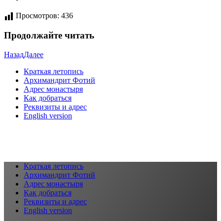
Просмотров:
436
Продолжайте читать
Назад
Далее
Краткая летопись
Архимандрит Фотий
Адрес монастыря
Как добраться
Реквизиты и адрес
English version
Краткая летопись
Архимандрит Фотий
Адрес монастыря
Как добраться
Реквизиты и адрес
English version