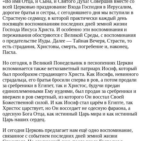
«Во имя Отца, и Сына, и Святого Духа! Совершив вместе со
всей Церковью празднование Входа Господня в Иерусалим,
дорогие братья и сестры, с сегодняшнего дня мы вступили в
Страстную седмицу, в которой практически каждый день
посвящён воспоминаниям последних дней земной жизни
Господа Иисуса Христа. И особенно эти воспоминания и
переживания обостряются с Великой Среды, с воспоминания
о предательстве Иуды. Далее — Тайная Вечеря, Страсти, то
есть страдания, Христовы, смерть, погребение и, наконец,
Пасха.
Но сегодня, в Великий Понедельник в песнопениях Церкви
вспоминается также ветхозаветный патриарх Иосиф, который
был прообразом страдающего Христа. Как Иосифа, невинного
страдальца, его братья бросили сперва в ров, а потом продали
за сребреники в Египет, так и Христос, будучи предан
единоплеменными Ему иудеями, был продан за сребреники и
ввержен в ров смертный, из которого Он восстал Своей
Божественной силой. И как Иосиф стал царём в Египте, так
Христос царствует, но Он восседает не одесную фараона, а
одесную Бога Отца, как истинный Царь мира и как истинный
Царь наших сердец.
И сегодня Церковь предлагает нам ещё одно воспоминание,
связанное с событием последних дней земной жизни