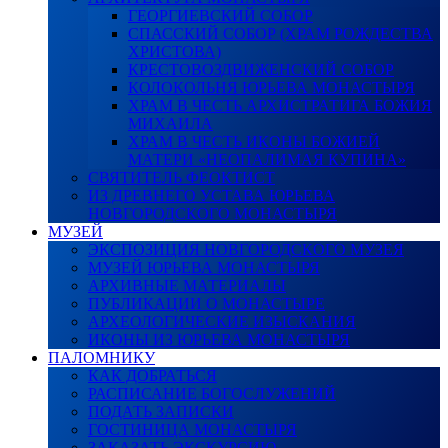
ГЕОРГИЕВСКИЙ СОБОР
СПАССКИЙ СОБОР (ХРАМ РОЖДЕСТВА
ХРИСТОВА)
КРЕСТОВОЗДВИЖЕНСКИЙ СОБОР
КОЛОКОЛЬНЯ ЮРЬЕВА МОНАСТЫРЯ
ХРАМ В ЧЕСТЬ АРХИСТРАТИГА БОЖИЯ
МИХАИЛА
ХРАМ В ЧЕСТЬ ИКОНЫ БОЖИЕЙ
МАТЕРИ «НЕОПАЛИМАЯ КУПИНА»
СВЯТИТЕЛЬ ФЕОКТИСТ
ИЗ ДРЕВНЕГО УСТАВА ЮРЬЕВА
НОВГОРОДСКОГО МОНАСТЫРЯ
МУЗЕЙ
ЭКСПОЗИЦИЯ НОВГОРОДСКОГО МУЗЕЯ
МУЗЕЙ ЮРЬЕВА МОНАСТЫРЯ
АРХИВНЫЕ МАТЕРИАЛЫ
ПУБЛИКАЦИИ О МОНАСТЫРЕ
АРХЕОЛОГИЧЕСКИЕ ИЗЫСКАНИЯ
ИКОНЫ ИЗ ЮРЬЕВА МОНАСТЫРЯ
ПАЛОМНИКУ
КАК ДОБРАТЬСЯ
РАСПИСАНИЕ БОГОСЛУЖЕНИЙ
ПОДАТЬ ЗАПИСКИ
ГОСТИНИЦА МОНАСТЫРЯ
ЗАКАЗАТЬ ЭКСКУРСИЮ