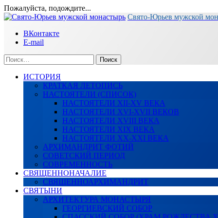
Пожалуйста, подождите...
Перейти
Свято-Юрьев мужской мо
к
ВКонтакте
содержимому
E-mail
Найти:
ИСТОРИЯ
КРАТКАЯ ЛЕТОПИСЬ
НАСТОЯТЕЛИ (СПИСОК)
НАСТОЯТЕЛИ XII-XV ВЕКА
НАСТОЯТЕЛИ XVI-XVII ВЕКОВ
НАСТОЯТЕЛИ XVIII ВЕКА
НАСТОЯТЕЛИ XIX ВЕКА
НАСТОЯТЕЛИ XX-XXI ВЕКА
АРХИМАНДРИТ ФОТИЙ
СОВЕТСКИЙ ПЕРИОД
СОВРЕМЕННОСТЬ
СВЯЩЕННОНАЧАЛИЕ
СВЯЩЕННОАРХИМАНДРИТ
СВЯТЫНИ
АРХИТЕКТУРА МОНАСТЫРЯ
ГЕОРГИЕВСКИЙ СОБОР
СПАССКИЙ СОБОР (ХРАМ РОЖДЕСТВА 