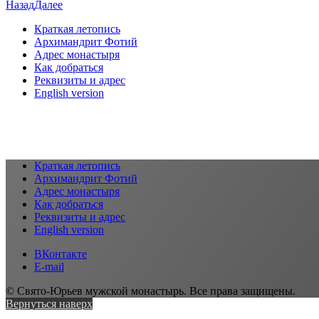
Назад
Далее
Краткая летопись
Архимандрит Фотий
Адрес монастыря
Как добраться
Реквизиты и адрес
English version
Краткая летопись
Архимандрит Фотий
Адрес монастыря
Как добраться
Реквизиты и адрес
English version
ВКонтакте
E-mail
© Свято-Юрьев мужской монастырь. Все права защищены.
Вернуться наверх