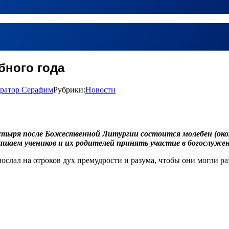
бного года
ратор Серафим
Рубрики:
Новости
стыря после Божественной Литургии состоится молебен (около
глашаем учеников и их родителей принять участие в богослуже
послал на отроков дух премудрости и разума, чтобы они могли р