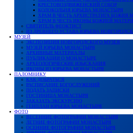
КРЕСТОВОЗДВИЖЕНСКИЙ СОБОР
КОЛОКОЛЬНЯ ЮРЬЕВА МОНАСТЫРЯ
ХРАМ В ЧЕСТЬ АРХИСТРАТИГА БОЖИЯ
ХРАМ В ЧЕСТЬ ИКОНЫ БОЖИЕЙ МАТЕР
СВЯТИТЕЛЬ ФЕОКТИСТ
ИЗ ДРЕВНЕГО УСТАВА ЮРЬЕВА НОВГОРОДС
МУЗЕЙ
ЭКСПОЗИЦИЯ НОВГОРОДСКОГО МУЗЕЯ
МУЗЕЙ ЮРЬЕВА МОНАСТЫРЯ
АРХИВНЫЕ МАТЕРИАЛЫ
ПУБЛИКАЦИИ О МОНАСТЫРЕ
АРХЕОЛОГИЧЕСКИЕ ИЗЫСКАНИЯ
ИКОНЫ ИЗ ЮРЬЕВА МОНАСТЫРЯ
ПАЛОМНИКУ
КАК ДОБРАТЬСЯ
РАСПИСАНИЕ БОГОСЛУЖЕНИЙ
ПОДАТЬ ЗАПИСКИ
ГОСТИНИЦА МОНАСТЫРЯ
ЗАКАЗАТЬ ЭКСКУРСИЮ
ГЕНПЛАН ЮРЬЕВА МОНАСТЫРЯ
ФОТО
ВЕСЕННИЕ ФОТОГРАФИИ МОНАСТЫРЯ
ЛЕТНИЕ ФОТОГРАФИИ МОНАСТЫРЯ
ОСЕННИЕ ФОТОГРАФИИ МОНАСТЫРЯ
ЗИМНИЕ ФОТОГРАФИИ МОНАСТЫРЯ