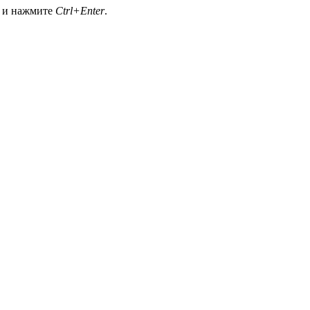
а и нажмите
Ctrl+Enter
.