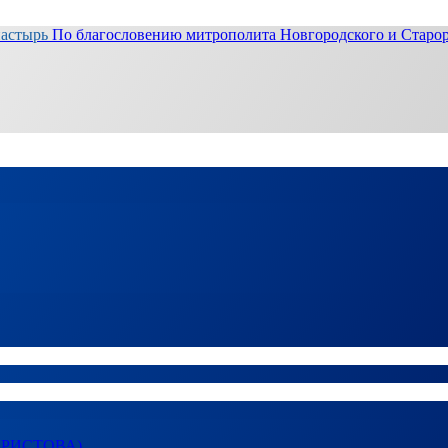
настырь
По благословению митрополита Новгородского и Старор
ХРИСТОВА)