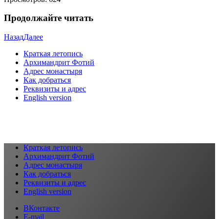
Продолжайте читать
Назад
Далее
Краткая летопись
Архимандрит Фотий
Адрес монастыря
Как добраться
Реквизиты и адрес
English version
Краткая летопись
Архимандрит Фотий
Адрес монастыря
Как добраться
Реквизиты и адрес
English version
ВКонтакте
E-mail