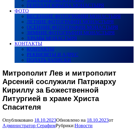
ГЕНПЛАН ЮРЬЕВА МОНАСТЫРЯ
ФОТО
ВЕСЕННИЕ ФОТОГРАФИИ МОНАСТЫРЯ
ЛЕТНИЕ ФОТОГРАФИИ МОНАСТЫРЯ
ОСЕННИЕ ФОТОГРАФИИ МОНАСТЫРЯ
ЗИМНИЕ ФОТОГРАФИИ МОНАСТЫРЯ
ХРАМЫ МОНАСТЫРЯ
КОНТАКТЫ
КОНТАКТЫ
РЕКВИЗИТЫ И АДРЕС
ПОДАТЬ ЗАПИСКИ
Митрополит Лев и митрополит
Арсений сослужили Патриарху
Кириллу за Божественной
Литургией в храме Христа
Спасителя
Опубликовано
18.10.2023
Обновлено на
18.10.2023
от
Администратор Серафим
Рубрики:
Новости