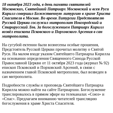
18 октября 2023 года, в день памяти святителей
Московских, Святейший Патриарх Московский и всея Руси
Кирилл совершил Божественную литургию в храме Христа
Спасителя в Москве. Во время Литургии Предстоятелю
Русской Церкви сослужил митрополит Новгородский и
Старорусский Лев. За богослужением Патриарх Кирилл
возвёл епископа Псковского и Порховского Арсения в сан
митрополита.
На сугубой ектении были вознесены особые прошения,
Предстоятель Русской Церкви прочитал молитву о Святой
Руси. На малом входе указом Святейшего Патриарха Кирилла
на основании определения Священного Синода Русской
Православной Церкви от 11 октября 2023 года (журнал № 92)
епископ Псковский и Порховский Арсений, в связи с
назначением главой Псковской митрополии, был возведен в
сан митрополита.
Подробности службы и проповедь Святейшего Патриарха
Кирилла можно найти на сайте Патриархии. Богослужение
транслировалось в прямом эфире на телеканалах «Союз» и
«Спас». Предлагаем вниманию читателей трансляцию
богослужения в храме Христа Спасителя.