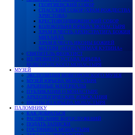
ГЕОРГИЕВСКИЙ СОБОР
СПАССКИЙ СОБОР (ХРАМ РОЖДЕСТВА
ХРИСТОВА)
КРЕСТОВОЗДВИЖЕНСКИЙ СОБОР
КОЛОКОЛЬНЯ ЮРЬЕВА МОНАСТЫРЯ
ХРАМ В ЧЕСТЬ АРХИСТРАТИГА БОЖИЯ
МИХАИЛА
ХРАМ В ЧЕСТЬ ИКОНЫ БОЖИЕЙ
МАТЕРИ «НЕОПАЛИМАЯ КУПИНА»
СВЯТИТЕЛЬ ФЕОКТИСТ
ИЗ ДРЕВНЕГО УСТАВА ЮРЬЕВА
НОВГОРОДСКОГО МОНАСТЫРЯ
МУЗЕЙ
ЭКСПОЗИЦИЯ НОВГОРОДСКОГО МУЗЕЯ
МУЗЕЙ ЮРЬЕВА МОНАСТЫРЯ
АРХИВНЫЕ МАТЕРИАЛЫ
ПУБЛИКАЦИИ О МОНАСТЫРЕ
АРХЕОЛОГИЧЕСКИЕ ИЗЫСКАНИЯ
ИКОНЫ ИЗ ЮРЬЕВА МОНАСТЫРЯ
ПАЛОМНИКУ
КАК ДОБРАТЬСЯ
РАСПИСАНИЕ БОГОСЛУЖЕНИЙ
ПОДАТЬ ЗАПИСКИ
ГОСТИНИЦА МОНАСТЫРЯ
ЗАКАЗАТЬ ЭКСКУРСИЮ