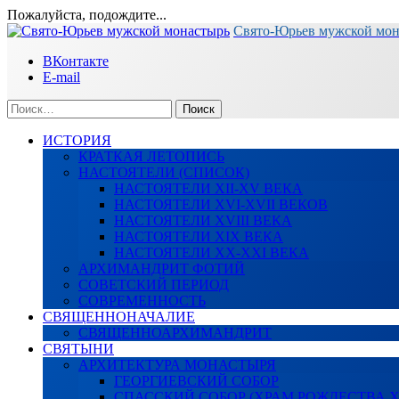
Пожалуйста, подождите...
Перейти
Свято-Юрьев мужской мо
к
ВКонтакте
содержимому
E-mail
Найти:
ИСТОРИЯ
КРАТКАЯ ЛЕТОПИСЬ
НАСТОЯТЕЛИ (СПИСОК)
НАСТОЯТЕЛИ XII-XV ВЕКА
НАСТОЯТЕЛИ XVI-XVII ВЕКОВ
НАСТОЯТЕЛИ XVIII ВЕКА
НАСТОЯТЕЛИ XIX ВЕКА
НАСТОЯТЕЛИ XX-XXI ВЕКА
АРХИМАНДРИТ ФОТИЙ
СОВЕТСКИЙ ПЕРИОД
СОВРЕМЕННОСТЬ
СВЯЩЕННОНАЧАЛИЕ
СВЯЩЕННОАРХИМАНДРИТ
СВЯТЫНИ
АРХИТЕКТУРА МОНАСТЫРЯ
ГЕОРГИЕВСКИЙ СОБОР
СПАССКИЙ СОБОР (ХРАМ РОЖДЕСТВА 