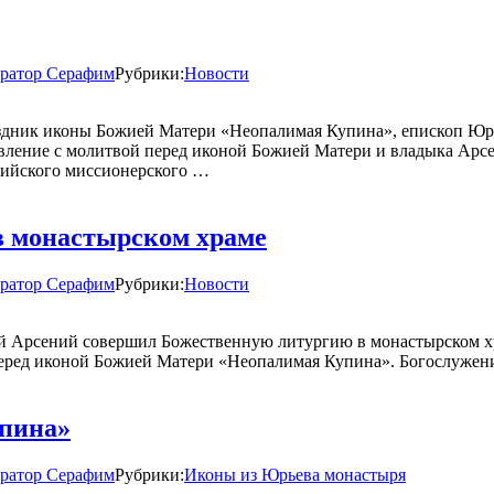
ратор Серафим
Рубрики:
Новости
праздник иконы Божией Матери «Неопалимая Купина», епископ 
вление с молитвой перед иконой Божией Матери и владыка Арсе
сийского миссионерского …
в монастырском храме
ратор Серафим
Рубрики:
Новости
кий Арсений совершил Божественную литургию в монастырском 
перед иконой Божией Матери «Неопалимая Купина». Богослужен
пина»
ратор Серафим
Рубрики:
Иконы из Юрьева монастыря