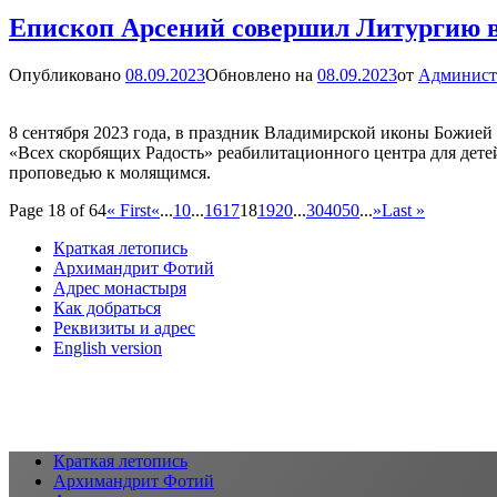
Пророка,
Епископ Арсений совершил Литургию в
Предтечи
и
Опубликовано
08.09.2023
Обновлено на
08.09.2023
от
Админист
Крестителя
Господня
Иоанна
8 сентября 2023 года, в праздник Владимирской иконы Божие
«Всех скорбящих Радость» реабилитационного центра для дет
проповедью к молящимся.
Page 18 of 64
« First
«
...
10
...
16
17
18
19
20
...
30
40
50
...
»
Last »
Краткая летопись
Архимандрит Фотий
Адрес монастыря
Как добраться
Реквизиты и адрес
English version
Краткая летопись
Архимандрит Фотий