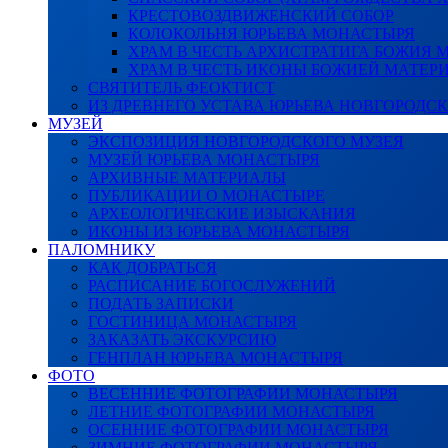
КРЕСТОВОЗДВИЖЕНСКИЙ СОБОР
КОЛОКОЛЬНЯ ЮРЬЕВА МОНАСТЫРЯ
ХРАМ В ЧЕСТЬ АРХИСТРАТИГА БОЖИЯ
ХРАМ В ЧЕСТЬ ИКОНЫ БОЖИЕЙ МАТЕР
СВЯТИТЕЛЬ ФЕОКТИСТ
ИЗ ДРЕВНЕГО УСТАВА ЮРЬЕВА НОВГОРОДС
МУЗЕЙ
ЭКСПОЗИЦИЯ НОВГОРОДСКОГО МУЗЕЯ
МУЗЕЙ ЮРЬЕВА МОНАСТЫРЯ
АРХИВНЫЕ МАТЕРИАЛЫ
ПУБЛИКАЦИИ О МОНАСТЫРЕ
АРХЕОЛОГИЧЕСКИЕ ИЗЫСКАНИЯ
ИКОНЫ ИЗ ЮРЬЕВА МОНАСТЫРЯ
ПАЛОМНИКУ
КАК ДОБРАТЬСЯ
РАСПИСАНИЕ БОГОСЛУЖЕНИЙ
ПОДАТЬ ЗАПИСКИ
ГОСТИНИЦА МОНАСТЫРЯ
ЗАКАЗАТЬ ЭКСКУРСИЮ
ГЕНПЛАН ЮРЬЕВА МОНАСТЫРЯ
ФОТО
ВЕСЕННИЕ ФОТОГРАФИИ МОНАСТЫРЯ
ЛЕТНИЕ ФОТОГРАФИИ МОНАСТЫРЯ
ОСЕННИЕ ФОТОГРАФИИ МОНАСТЫРЯ
ЗИМНИЕ ФОТОГРАФИИ МОНАСТЫРЯ