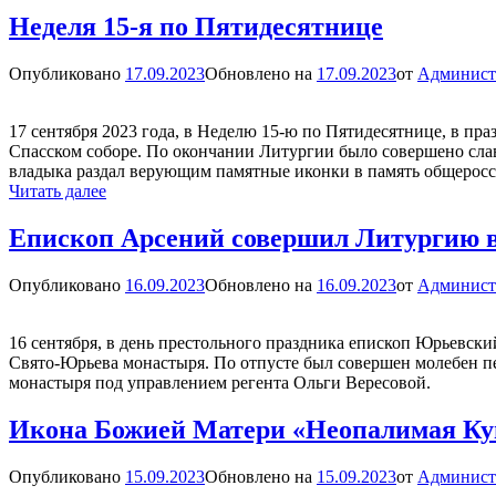
Арсения в
Неделя 15-я по Пятидесятнице
храме
святого
Опубликовано
17.09.2023
Обновлено на
17.09.2023
от
Админист
Александра
Невского
в
17 сентября 2023 года, в Неделю 15-ю по Пятидесятнице, в 
Великом
Спасском соборе. По окончании Литургии было совершено сла
Новгороде
владыка раздал верующим памятные иконки в память общерос
Неделя
Читать далее
15-
я
Епископ Арсений совершил Литургию 
по
Пятидесятнице
Опубликовано
16.09.2023
Обновлено на
16.09.2023
от
Админист
16 сентября, в день престольного праздника епископ Юрьевс
Свято-Юрьева монастыря. По отпусте был совершен молебен 
монастыря под управлением регента Ольги Вересовой.
Икона Божией Матери «Неопалимая Ку
Опубликовано
15.09.2023
Обновлено на
15.09.2023
от
Админист