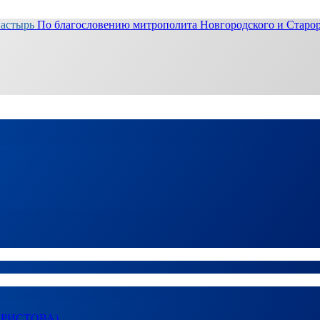
настырь
По благословению митрополита Новгородского и Старор
ХРИСТОВА)