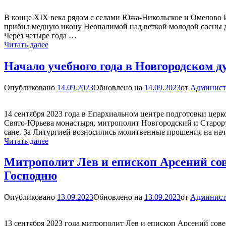
В конце XIX века рядом с селами Южа-Никольское и Омелово Ив
прибил медную икону Неопалимой над веткой молодой сосны для
Через четыре года …
Икона
Читать далее
Божией
Матери
Начало учебного года в Новгородском 
«Неопалимая
Купина»
Опубликовано
14.09.2023
Обновлено на
14.09.2023
от
Админист
14 сентября 2023 года в Епархиальном центре подготовки цер
Свято-Юрьева монастыря, митрополит Новгородский и Старор
сане. За Литургией возносились молитвенные прошения на на
Начало
Читать далее
учебного
года
Митрополит Лев и епископ Арсений со
в
Господню
Новгородском
духовном
училище
Опубликовано
13.09.2023
Обновлено на
13.09.2023
от
Админист
13 сентября 2023 года митрополит Лев и епископ Арсений со