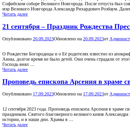
Софийском соборе Великого Новгорода. После отпуста был сов
мэр Великого Новгорода Александр Рихардович Розбаум. Дале
В
Читать далее
Великом
Новгороде
21 сентября – Праздник Рождества Пре
отметили
праздник
Опубликовано
20.09.2023
Обновлено на
20.09.2023
от
Админист
Рождества
Богородицы
и
О Рождестве Богородицы и о Её родителях известно из апокриф
День
Анны, долгое время не было детей. Они очень страдали от этог
зарождения
Господь внял …
российской
21
Читать далее
государственности
сентября
–
Проповедь епископа Арсения в храме с
Праздник
Рождества
Опубликовано
17.09.2023
Обновлено на
17.09.2023
от
Админист
Пресвятой
Богородицы
и
12 сентября 2023 года. Проповедь епископа Арсения в храме с
День
праздником. Святого благоверного великого князя Александра 
зарождения
истории, и в наши дни. Храмы в …
российской
Проповедь
Читать далее
государственности
епископа