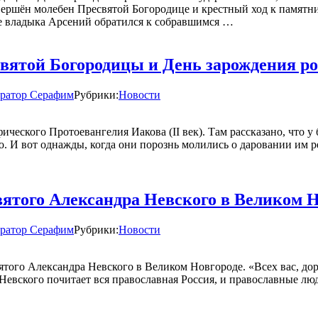
ершён молебен Пресвятой Богородице и крестный ход к памятни
е владыка Арсений обратился к собравшимся …
святой Богородицы и День зарождения ро
ратор Серафим
Рубрики:
Новости
ического Протоевангелия Иакова (II век). Там рассказано, что 
о. И вот однажды, когда они порознь молились о даровании им р
вятого Александра Невского в Великом Н
ратор Серафим
Рубрики:
Новости
вятого Александра Невского в Великом Новгороде. «Всех вас, до
Невского почитает вся православная Россия, и православные люд