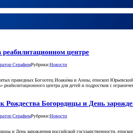
 реабилитационном центре
ратор Серафим
Рубрики:
Новости
, святых праведных Богоотец Иоаки́ма и Анны, епископ Юрьевс
ь» реабилитационного центра для детей и подростков с ограни
к Рождества Богородицы и День зарожде
ратор Серафим
Рубрики:
Новости
ородицы и День зарождения российской государственности, епи