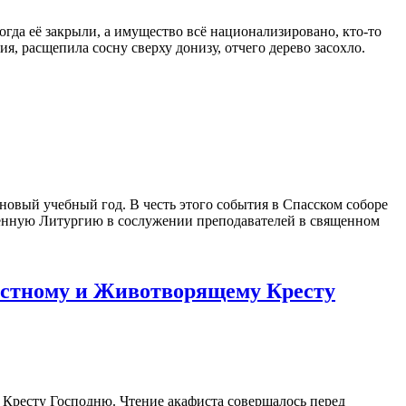
гда её закрыли, а имущество всё национализировано, кто-то
, расщепила сосну сверху донизу, отчего дерево засохло.
новый учебный год. В честь этого события в Спасском соборе
енную Литургию в сослужении преподавателей в священном
естному и Животворящему Кресту
 Кресту Господню. Чтение акафиста совершалось перед