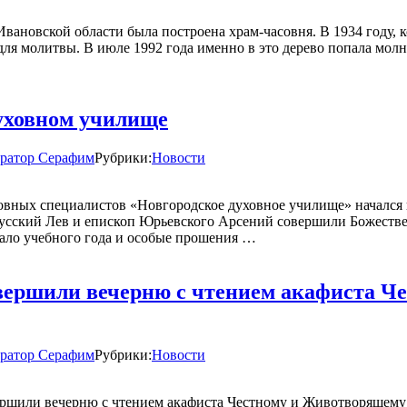
ановской области была построена храм-часовня. В 1934 году, ко
 молитвы. В июле 1992 года именно в это дерево попала молния
духовном училище
ратор Серафим
Рубрики:
Новости
ковных специалистов «Новгородское духовное училище» начался 
усский Лев и епископ Юрьевского Арсений совершили Божеств
чало учебного года и особые прошения …
вершили вечерню с чтением акафиста Ч
ратор Серафим
Рубрики:
Новости
вершили вечерню с чтением акафиста Честному и Животворящему