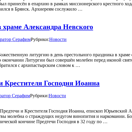
был принесён в епархию в рамках миссионерского крестного ход
вился в Брянск. Архиереям сослужило …
 храме Александра Невского
ратор Серафим
Рубрики:
Новости
ожественную литургию в день престольного праздника в храме с
 окончании Литургии был совершён молебен перед иконой свято
братился с архипастырским словом к …
и Крестителя Господня Иоанна
ратор Серафим
Рубрики:
Новости
а, Предтечи и Крестителя Господня Иоанна, епископ Юрьевский
твы молебна о страждущих недугом винопития и наркомании. Б
нической кончине Предтечи Господня в 32 году по …