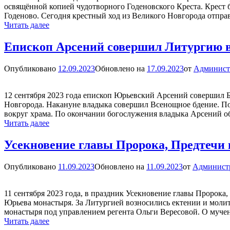
освящённой копией чудотворного Годеновского Креста. Крест 
Годеново. Сегодня крестный ход из Великого Новгорода отпра
Митрополит
Читать далее
Лев
и
Епископ Арсений совершил Литургию в
епископ
Арсений
Опубликовано
12.09.2023
Обновлено на
17.09.2023
от
Админист
совершили
вечерню
с
12 сентября 2023 года епископ Юрьевский Арсений совершил Б
чтением
Новгорода. Накануне владыка совершил Всенощное бдение. По
акафиста
вокруг храма. По окончании богослужения владыка Арсений о
Честному
Епископ
Читать далее
и
Арсений
Животворящему
совершил
Усекновение главы Пророка, Предтечи 
Кресту
Литургию
Господню
в
Опубликовано
11.09.2023
Обновлено на
11.09.2023
от
Админист
храме
Александра
Невского
11 сентября 2023 года, в праздник Усекновение главы Пророк
Юрьева монастыря. За Литургией возносились ектении и моли
монастыря под управлением регента Ольги Вересовой. О муче
Усекновение
Читать далее
главы