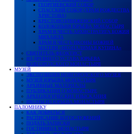
ГЕОРГИЕВСКИЙ СОБОР
СПАССКИЙ СОБОР (ХРАМ РОЖДЕСТВА
ХРИСТОВА)
КРЕСТОВОЗДВИЖЕНСКИЙ СОБОР
КОЛОКОЛЬНЯ ЮРЬЕВА МОНАСТЫРЯ
ХРАМ В ЧЕСТЬ АРХИСТРАТИГА БОЖИЯ
МИХАИЛА
ХРАМ В ЧЕСТЬ ИКОНЫ БОЖИЕЙ
МАТЕРИ «НЕОПАЛИМАЯ КУПИНА»
СВЯТИТЕЛЬ ФЕОКТИСТ
ИЗ ДРЕВНЕГО УСТАВА ЮРЬЕВА
НОВГОРОДСКОГО МОНАСТЫРЯ
МУЗЕЙ
ЭКСПОЗИЦИЯ НОВГОРОДСКОГО МУЗЕЯ
МУЗЕЙ ЮРЬЕВА МОНАСТЫРЯ
АРХИВНЫЕ МАТЕРИАЛЫ
ПУБЛИКАЦИИ О МОНАСТЫРЕ
АРХЕОЛОГИЧЕСКИЕ ИЗЫСКАНИЯ
ИКОНЫ ИЗ ЮРЬЕВА МОНАСТЫРЯ
ПАЛОМНИКУ
КАК ДОБРАТЬСЯ
РАСПИСАНИЕ БОГОСЛУЖЕНИЙ
ПОДАТЬ ЗАПИСКИ
ГОСТИНИЦА МОНАСТЫРЯ
ЗАКАЗАТЬ ЭКСКУРСИЮ