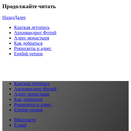
Продолжайте читать
Назад
Далее
Краткая летопись
Архимандрит Фотий
Адрес монастыря
Как добраться
Реквизиты и адрес
English version
Краткая летопись
Архимандрит Фотий
Адрес монастыря
Как добраться
Реквизиты и адрес
English version
ВКонтакте
E-mail