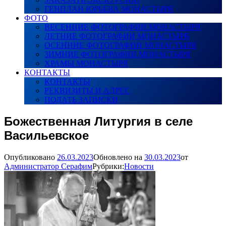
ГЕНПЛАН ЮРЬЕВА МОНАСТЫРЯ
ФОТО
ВЕСЕННИЕ ФОТОГРАФИИ МОНАСТЫРЯ
ЛЕТНИЕ ФОТОГРАФИИ МОНАСТЫРЯ
ОСЕННИЕ ФОТОГРАФИИ МОНАСТЫРЯ
ЗИМНИЕ ФОТОГРАФИИ МОНАСТЫРЯ
ХРАМЫ МОНАСТЫРЯ
КОНТАКТЫ
КОНТАКТЫ
РЕКВИЗИТЫ И АДРЕС
ПОДАТЬ ЗАПИСКИ
Божественная Литургия в селе
Васильевское
Опубликовано
26.03.2023
Обновлено на
30.03.2023
от
Администратор Серафим
Рубрики:
Новости