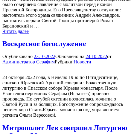
было совершено славление с молитвой перед иконой
Пресвятой Богородицы. Его Преосвященству сослужили:
настоятель этого храма священник Андрей Александров,
настоятель церкви Святой Троицы протоиерей Роман
Барановский и …
Престольный
Читать далее
праздник
в
Воскресное богослужение
селе
Лесная
Опубликовано
23.10.2022
Обновлено на
24.10.2022
от
Администратор Серафим
Рубрики:
Новости
23 октября 2022 года, в Неделю 19-ю по Пятидесятнице,
епископ Юрьевский Арсений совершил Божественную
литургию в Спасском соборе Юрьева монастыря. После
Евангелия иеромонах Серафим (Игнатьев) произнес
проповедь. По сугубой ектении возносилась молитва о
Святой Руси и за болящих. Богослужение сопровождалось
пением хора Свято-Юрьева монастыря под управлением
регента Ольги Вересовой.
Митрополит Лев совершил Литургию