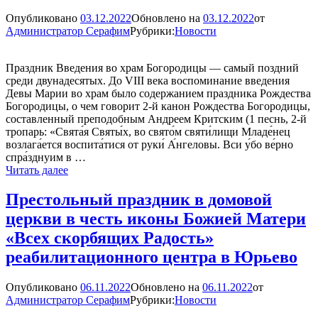
во
Опубликовано
03.12.2022
Обновлено на
03.12.2022
от
храм
Администратор Серафим
Рубрики:
Новости
Пресвятой
Богородицы
Праздник Введения во храм Богородицы — самый поздний
среди двунадесятых. До VIII века воспоминание введения
Девы Марии во храм было содержанием праздника Рождества
Богородицы, о чем говорит 2-й канон Рождества Богородицы,
составленный преподобным Андреем Критским (1 песнь, 2-й
тропарь: «Свята́я Святы́х, во свято́м святи́лищи Младе́нец
возлага́ется воспита́тися от руки́ А́нгеловы. Вси у́бо ве́рно
спра́зднуим в …
Введение
Читать далее
(Вход)
во
Престольный праздник в домовой
Храм
церкви в честь иконы Божией Матери
Пресвятой
Владычицы
«Всех скорбящих Радость»
нашей
реабилитационного центра в Юрьево
Богородицы
и
Приснодевы
Опубликовано
06.11.2022
Обновлено на
06.11.2022
от
Марии
Администратор Серафим
Рубрики:
Новости