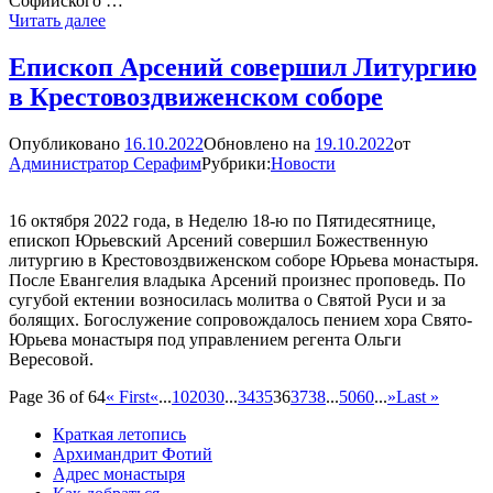
Софийского …
Митрополит
Читать далее
Лев
совершил
Епископ Арсений совершил Литургию
Литургию
в Крестовоздвиженском соборе
в
Свято-
Юрьевом
Опубликовано
16.10.2022
Обновлено на
19.10.2022
от
монастыре
Администратор Серафим
Рубрики:
Новости
16 октября 2022 года, в Неделю 18-ю по Пятидесятнице,
епископ Юрьевский Арсений совершил Божественную
литургию в Крестовоздвиженском соборе Юрьева монастыря.
После Евангелия владыка Арсений произнес проповедь. По
сугубой ектении возносилась молитва о Святой Руси и за
болящих. Богослужение сопровождалось пением хора Свято-
Юрьева монастыря под управлением регента Ольги
Вересовой.
Page 36 of 64
« First
«
...
10
20
30
...
34
35
36
37
38
...
50
60
...
»
Last »
Краткая летопись
Архимандрит Фотий
Адрес монастыря