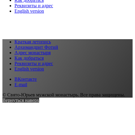
Как добраться
Реквизиты и адрес
English version
Краткая летопись
Архимандрит Фотий
Адрес монастыря
Как добраться
Реквизиты и адрес
English version
ВКонтакте
E-mail
© Свято-Юрьев мужской монастырь. Все права защищены.
Вернуться наверх