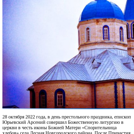
нас
христианами»
28 октября 2022 года, в день престольного праздника, епископ
Юрьевский Арсений совершил Божественную литургию в
церкви в честь иконы Божией Матери «Спорительница
хлебов» села Лесная Новгородского района. После Причастия