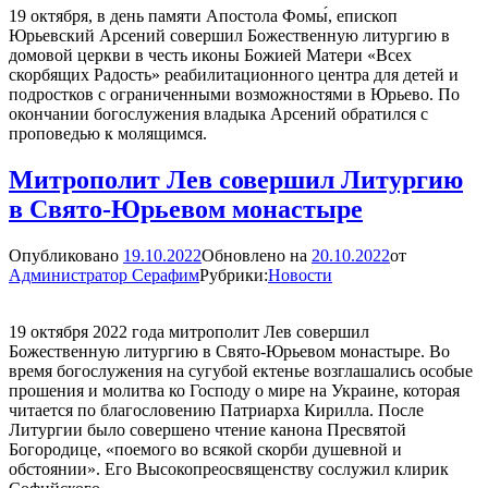
19 октября, в день памяти Апостола Фомы́, епископ
Юрьевский Арсений совершил Божественную литургию в
домовой церкви в честь иконы Божией Матери «Всех
скорбящих Радость» реабилитационного центра для детей и
подростков с ограниченными возможностями в Юрьево. По
окончании богослужения владыка Арсений обратился с
проповедью к молящимся.
Митрополит Лев совершил Литургию
в Свято-Юрьевом монастыре
Опубликовано
19.10.2022
Обновлено на
20.10.2022
от
Администратор Серафим
Рубрики:
Новости
19 октября 2022 года митрополит Лев совершил
Божественную литургию в Свято-Юрьевом монастыре. Во
время богослужения на сугубой ектенье возглашались особые
прошения и молитва ко Господу о мире на Украине, которая
читается по благословению Патриарха Кирилла. После
Литургии было совершено чтение канона Пресвятой
Богородице, «поемого во всякой скорби душевной и
обстоянии». Его Высокопреосвященству сослужил клирик