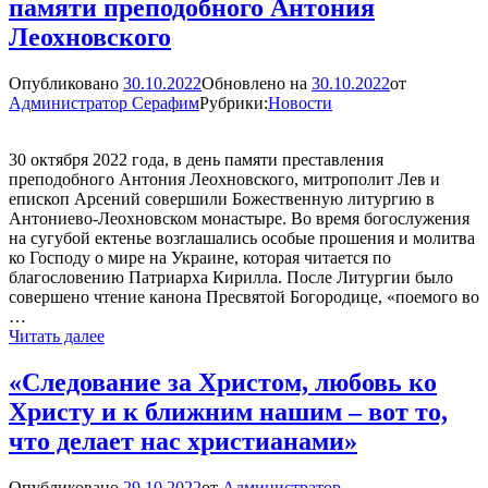
памяти преподобного Антония
Леохновского
Опубликовано
30.10.2022
Обновлено на
30.10.2022
от
Администратор Серафим
Рубрики:
Новости
30 октября 2022 года, в день памяти преставления
преподобного Антония Леохновского, митрополит Лев и
епископ Арсений совершили Божественную литургию в
Антониево-Леохновском монастыре. Во время богослужения
на сугубой ектенье возглашались особые прошения и молитва
ко Господу о мире на Украине, которая читается по
благословению Патриарха Кирилла. После Литургии было
совершено чтение канона Пресвятой Богородице, «поемого во
…
Митрополит
Читать далее
Лев
и
«Следование за Христом, любовь ко
епископ
Христу и к ближним нашим – вот то,
Арсений
совершили
что делает нас христианами»
богослужения
в
Опубликовано
29.10.2022
от
Администратор