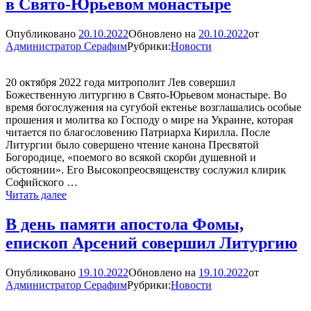
в Свято-Юрьевом монастыре
Опубликовано
20.10.2022
Обновлено на
20.10.2022
от
Администратор Серафим
Рубрики:
Новости
20 октября 2022 года митрополит Лев совершил
Божественную литургию в Свято-Юрьевом монастыре. Во
время богослужения на сугубой ектенье возглашались особые
прошения и молитва ко Господу о мире на Украине, которая
читается по благословению Патриарха Кирилла. После
Литургии было совершено чтение канона Пресвятой
Богородице, «поемого во всякой скорби душевной и
обстоянии». Его Высокопреосвященству сослужил клирик
Софийского …
Митрополит
Читать далее
Лев
совершил
В день памяти апостола Фомы,
Литургию
епископ Арсений совершил Литургию
в
Свято-
Юрьевом
Опубликовано
19.10.2022
Обновлено на
19.10.2022
от
монастыре
Администратор Серафим
Рубрики:
Новости