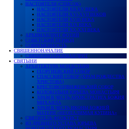
НАСТОЯТЕЛИ (СПИСОК)
НАСТОЯТЕЛИ XII-XV ВЕКА
НАСТОЯТЕЛИ XVI-XVII ВЕКОВ
НАСТОЯТЕЛИ XVIII ВЕКА
НАСТОЯТЕЛИ XIX ВЕКА
НАСТОЯТЕЛИ XX-XXI ВЕКА
АРХИМАНДРИТ ФОТИЙ
СОВЕТСКИЙ ПЕРИОД
СОВРЕМЕННОСТЬ
СВЯЩЕННОНАЧАЛИЕ
СВЯЩЕННОАРХИМАНДРИТ
СВЯТЫНИ
АРХИТЕКТУРА МОНАСТЫРЯ
ГЕОРГИЕВСКИЙ СОБОР
СПАССКИЙ СОБОР (ХРАМ РОЖДЕСТВА
ХРИСТОВА)
КРЕСТОВОЗДВИЖЕНСКИЙ СОБОР
КОЛОКОЛЬНЯ ЮРЬЕВА МОНАСТЫРЯ
ХРАМ В ЧЕСТЬ АРХИСТРАТИГА БОЖИЯ
МИХАИЛА
ХРАМ В ЧЕСТЬ ИКОНЫ БОЖИЕЙ
МАТЕРИ «НЕОПАЛИМАЯ КУПИНА»
СВЯТИТЕЛЬ ФЕОКТИСТ
ИЗ ДРЕВНЕГО УСТАВА ЮРЬЕВА
НОВГОРОДСКОГО МОНАСТЫРЯ