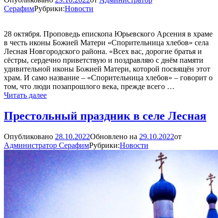
день
Серафим
Рубрики:
Новости
памяти
преподобного
Антония
28 октября. Проповедь епископа Юрьевского Арсения в храме
Леохновского
в честь иконы Божией Матери «Спорительница хлебов» села
Лесная Новгородского района. «Всех вас, дорогие братья и
сëстры, сердечно приветствую и поздравляю с днём памяти
удивительной иконы Божией Матери, которой посвящён этот
храм. И само название – «Спорительница хлебов» – говорит о
том, что люди позапрошлого века, прежде всего …
«Следование
Читать далее
за
Христом,
Престольный праздник в селе Лесная
любовь
ко
Опубликовано
28.10.2022
Обновлено на
29.10.2022
от
Христу
Администратор Серафим
Рубрики:
Новости
и
к
ближним
нашим
–
вот
то,
что
делает