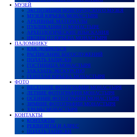
МУЗЕЙ
ЭКСПОЗИЦИЯ НОВГОРОДСКОГО МУЗЕЯ
МУЗЕЙ ЮРЬЕВА МОНАСТЫРЯ
АРХИВНЫЕ МАТЕРИАЛЫ
ПУБЛИКАЦИИ О МОНАСТЫРЕ
АРХЕОЛОГИЧЕСКИЕ ИЗЫСКАНИЯ
ИКОНЫ ИЗ ЮРЬЕВА МОНАСТЫРЯ
ПАЛОМНИКУ
КАК ДОБРАТЬСЯ
РАСПИСАНИЕ БОГОСЛУЖЕНИЙ
ПОДАТЬ ЗАПИСКИ
ГОСТИНИЦА МОНАСТЫРЯ
ЗАКАЗАТЬ ЭКСКУРСИЮ
ГЕНПЛАН ЮРЬЕВА МОНАСТЫРЯ
ФОТО
ВЕСЕННИЕ ФОТОГРАФИИ МОНАСТЫРЯ
ЛЕТНИЕ ФОТОГРАФИИ МОНАСТЫРЯ
ОСЕННИЕ ФОТОГРАФИИ МОНАСТЫРЯ
ЗИМНИЕ ФОТОГРАФИИ МОНАСТЫРЯ
ХРАМЫ МОНАСТЫРЯ
КОНТАКТЫ
КОНТАКТЫ
РЕКВИЗИТЫ И АДРЕС
ПОДАТЬ ЗАПИСКИ