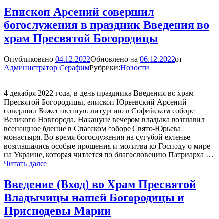
Епископ Арсений совершил
богослужения в праздник Введения во
храм Пресвятой Богородицы
Опубликовано
04.12.2022
Обновлено на
06.12.2022
от
Администратор Серафим
Рубрики:
Новости
4 декабря 2022 года, в день праздника Введения во храм
Пресвятой Богородицы, епископ Юрьевский Арсений
совершил Божественную литургию в Софийском соборе
Великого Новгорода. Накануне вечером владыка возглавил
всенощное бдение в Спасском соборе Свято-Юрьева
монастыря. Во время богослужения на сугубой ектенье
возглашались особые прошения и молитва ко Господу о мире
на Украине, которая читается по благословению Патриарха …
Епископ
Читать далее
Арсений
совершил
Введение (Вход) во Храм Пресвятой
богослужения
Владычицы нашей Богородицы и
в
праздник
Приснодевы Марии
Введения