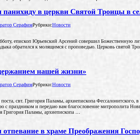
 панихиду в церкви Святой Троицы в се
ратор Серафим
Рубрики:
Новости
субботу, епископ Юрьевский Арсений совершил Божественную л
дыка обратился к молящимся с проповедью. Церковь святой Трои
одержанием нашей жизни»
ратор Серафим
Рубрики:
Новости
 поста, свт. Григория Паламы, архиепископа Фессалонитского, 
вляю с праздником и передаю вам благословение митрополита Новг
ля Григория Паламы, архиепископа …
 отпевание в храме Преображения Госп