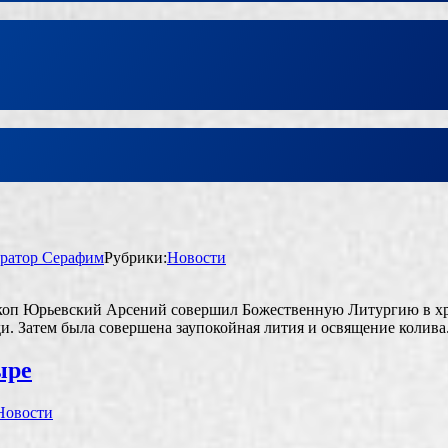
ратор Серафим
Рубрики:
Новости
ископ Юрьевский Арсений совершил Божественную Литургию в х
. Затем была совершена заупокойная лития и освящение колива
ыре
Новости