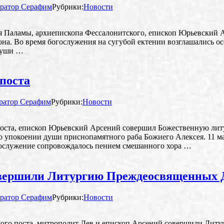
ратор Серафим
Рубрики:
Новости
ория Паламы, архиепископа Фессалонитского, епископ Юрьевски
на. Во время богослужения на сугубой ектении возглашались ос
души …
 поста
ратор Серафим
Рубрики:
Новости
о поста, епископ Юрьевский Арсений совершил Божественную ли
о упокоении души приснопамятного раба Божиего Алексея. 11 ма
ослужение сопровождалось пением смешанного хора …
овершили Литургию Преждеосвященных 
ратор Серафим
Рубрики:
Новости
еликого поста, митрополит Лев и епископ Арсений совершили Л