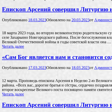
принял
всех
Епископ Арсений совершил Литургию и
усопших
в
Свой
Опубликовано
18.03.2023
Обновлено на
20.03.2023
от
Админист
покой,
в
Свою
18 марта 2023 года, во вторую великопостную родительскую 
жизнь,
селе Захарьино Новгородского района. После богослужения вла
в
Великой Отечественной войны в годы советской власти она …
Своё
Епископ
Читать далее
Царство»
Арсений
совершил
«Сам Бог является нам и становится с
Литургию
и
Опубликовано
17.03.2023
Обновлено на
18.03.2023
от
Админист
панихиду
в
церкви
12 марта. Проповедь епископа Арсения в Неделю 2-ю Великого
Святой
района. «Всех вас, дорогие братья и сëстры, сердечно поздра
Троицы
второе воскресенье Великого поста посвящено памяти святите
в
«Сам
Читать далее
селе
Бог
Захарьино
является
Епископ Арсений совершил Литургию и
нам
и