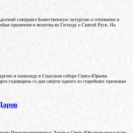
й Арсений совершил Божественную литургию и отпевание в
обые прошения и молитва ко Господу о Святой Руси. На
тургию и панихиду в Спасском соборе Свято-Юрьева
рта годовщина со дня смерти одного из старейших прихожан
Даров
итургию Преждеосвященных Даров в Свято-Юрьевом монастыре.