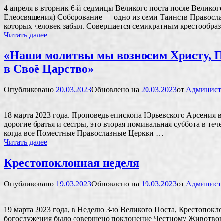
4 апреля в вторник 6-й седмицы Великого поста после Велико
Елеосвящения) Соборование — одно из семи Таинств Православ
которых человек забыл. Совершается семикратным крестообраз
Соборование
Читать далее
в
Свято-
«Наши молитвы мы возносим Христу, По
Юрьевом
в Своё Царство»
монастыре
Опубликовано
20.03.2023
Обновлено на
20.03.2023
от
Админист
18 марта 2023 года. Проповедь епископа Юрьевского Арсения 
дорогие братья и сестры, это вторая поминальная суббота в т
когда все Поместные Православные Церкви …
«Наши
Читать далее
молитвы
мы
Крестопоклонная неделя
возносим
Христу,
Опубликовано
19.03.2023
Обновлено на
19.03.2023
от
Админист
Победителю
смерти,
чтобы
19 марта 2023 года, в Неделю 3-ю Великого Поста, Крестопо
Он
богослужения было совершено поклонение Честному Животво