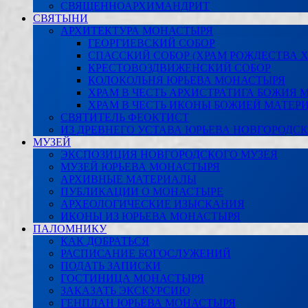
СВЯЩЕННОАРХИМАНДРИТ
СВЯТЫНИ
АРХИТЕКТУРА МОНАСТЫРЯ
ГЕОРГИЕВСКИЙ СОБОР
СПАССКИЙ СОБОР (ХРАМ РОЖДЕСТВА 
КРЕСТОВОЗДВИЖЕНСКИЙ СОБОР
КОЛОКОЛЬНЯ ЮРЬЕВА МОНАСТЫРЯ
ХРАМ В ЧЕСТЬ АРХИСТРАТИГА БОЖИЯ
ХРАМ В ЧЕСТЬ ИКОНЫ БОЖИЕЙ МАТЕР
СВЯТИТЕЛЬ ФЕОКТИСТ
ИЗ ДРЕВНЕГО УСТАВА ЮРЬЕВА НОВГОРОДС
МУЗЕЙ
ЭКСПОЗИЦИЯ НОВГОРОДСКОГО МУЗЕЯ
МУЗЕЙ ЮРЬЕВА МОНАСТЫРЯ
АРХИВНЫЕ МАТЕРИАЛЫ
ПУБЛИКАЦИИ О МОНАСТЫРЕ
АРХЕОЛОГИЧЕСКИЕ ИЗЫСКАНИЯ
ИКОНЫ ИЗ ЮРЬЕВА МОНАСТЫРЯ
ПАЛОМНИКУ
КАК ДОБРАТЬСЯ
РАСПИСАНИЕ БОГОСЛУЖЕНИЙ
ПОДАТЬ ЗАПИСКИ
ГОСТИНИЦА МОНАСТЫРЯ
ЗАКАЗАТЬ ЭКСКУРСИЮ
ГЕНПЛАН ЮРЬЕВА МОНАСТЫРЯ