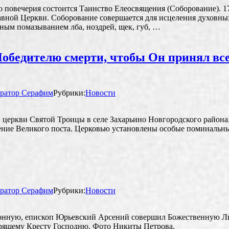
го повечерия состоится Таинство Елеосвящения (Соборование). 
ной Церкви. Соборование совершается для исцеления духовных и
ным помазыванием лба, ноздрей, щек, губ, …
бедителю смерти, чтобы Он принял все
ратор Серафим
Рубрики:
Новости
в церкви Святой Троицы в селе Захарьино Новгородского района
ечение Великого поста. Церковью установлены особые поминальны
ратор Серафим
Рубрики:
Новости
клонную, епископ Юрьевский Арсений совершил Божественную Л
рящему Кресту Господню. Фото Никиты Петрова.