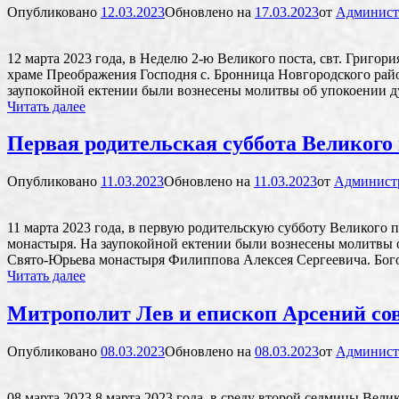
Опубликовано
12.03.2023
Обновлено на
17.03.2023
от
Админист
становится
содержанием
нашей
12 марта 2023 года, в Неделю 2-ю Великого поста, свт. Григ
жизни»
храме Преображения Господня с. Бронница Новгородского райо
заупокойной ектении были вознесены молитвы об упокоении 
Епископ
Читать далее
Арсений
совершил
Первая родительская суббота Великого
Литургию
и
Опубликовано
11.03.2023
Обновлено на
11.03.2023
от
Админист
отпевание
в
храме
11 марта 2023 года, в первую родительскую субботу Великог
Преображения
монастыря. На заупокойной ектении были вознесены молитвы 
Господня
Свято-Юрьева монастыря Филиппова Алексея Сергеевича. Бог
Первая
Читать далее
родительская
суббота
Митрополит Лев и епископ Арсений с
Великого
поста
Опубликовано
08.03.2023
Обновлено на
08.03.2023
от
Админист
08 марта 2023 8 марта 2023 года, в среду второй седмицы В