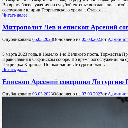
Во время богослужения на сугубой ектенье возглашались особ
сослужили: клирик Георгиевского храма г. Старая …
Митрополит
Читать далее
Лев
и
Митрополит Лев и епископ Арсений со
епископ
Арсений
Опубликовано
05.03.2023
Обновлено на
05.03.2023
от
Админист
совершили
Литургию
Преждеосвященных
5 марта 2023 года, в Неделю 1-ю Великого поста, Торжества 
Даров
Православия в Софийском соборе. Во время богослужения на су
Патриарха Кирилла. По окончании Литургии был …
Митрополит
Читать далее
Лев
и
Епископ Арсений совершил Литургию
епископ
Арсений
Опубликовано
03.03.2023
Обновлено на
03.03.2023
от
Админист
совершили
Литургию
в
праздник
Торжества
Православия