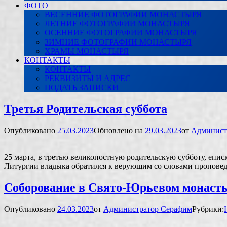
ФОТО
ВЕСЕННИЕ ФОТОГРАФИИ МОНАСТЫРЯ
ЛЕТНИЕ ФОТОГРАФИИ МОНАСТЫРЯ
ОСЕННИЕ ФОТОГРАФИИ МОНАСТЫРЯ
ЗИМНИЕ ФОТОГРАФИИ МОНАСТЫРЯ
ХРАМЫ МОНАСТЫРЯ
КОНТАКТЫ
КОНТАКТЫ
РЕКВИЗИТЫ И АДРЕС
ПОДАТЬ ЗАПИСКИ
Третья Родительская суббота
Опубликовано
25.03.2023
Обновлено на
29.03.2023
от
Админист
25 марта, в третью великопостную родительскую субботу, еп
Литургии владыка обратился к верующим со словами проповеди
Соборование в Свято-Юрьевом монаст
Опубликовано
24.03.2023
от
Администратор Серафим
Рубрики: