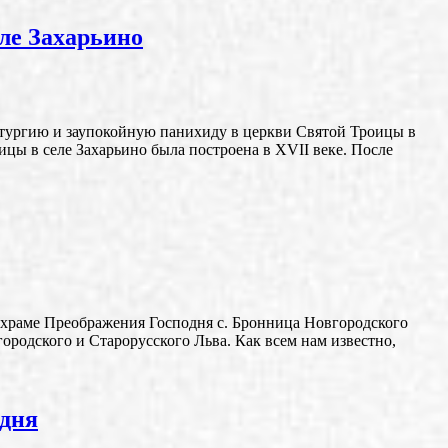
ле Захарьино
итургию и заупокойную панихиду в церкви Святой Троицы в
цы в селе Захарьино была построена в XVII веке. После
в храме Преображения Господня с. Бронница Новгородского
ородского и Старорусского Льва. Как всем нам известно,
одня