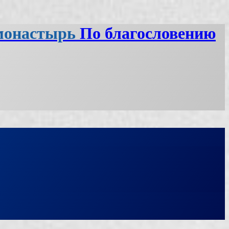
монастырь
По благословению