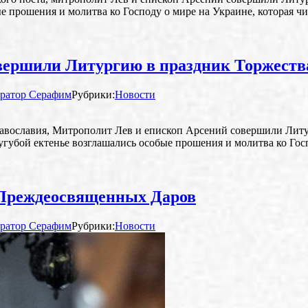
ые прошения и молитва ко Господу о мире на Украине, которая 
вершили Литургию в праздник Торжеств
ратор Серафим
Рубрики:
Новости
Православия, Митрополит Лев и епископ Арсений совершили Лит
губой ектенье возглашались особые прошения и молитва ко Госп
 Преждеосвященных Даров
ратор Серафим
Рубрики:
Новости